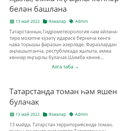
белән башлана
13 май 2022
Язмалар
Admin
Татарстанның Гидрометеорология һәм әйләнә-
тирә мохитне күзәтү идарәсе берничә көнгә
һава торышы фаразын әзерләде. Фаразлардан
аңлашылганча, республикада җылыта, әмма
көннәр яңгырлы булачак.Шимбә көнне...
Алга таба →
Татарстанда томан һәм яшен
булачак
13 май 2022
Язмалар
Admin
13 майда, Татарстан территориясендә томан,