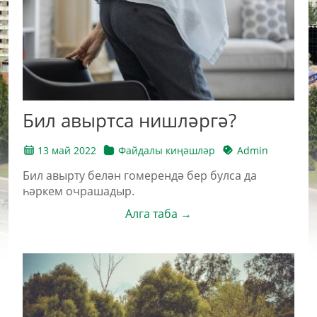
Бил авыртса нишләргә?
13 май 2022
Файдалы киңәшләр
Admin
Бил авырту белән гомерендә бер булса да
һәркем очрашадыр.
Алга таба →