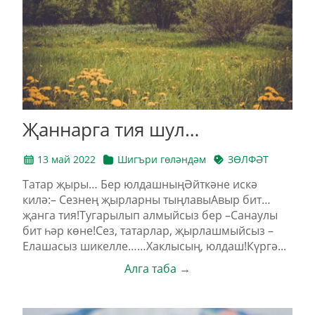
Җаннарга тия шул…
13 май 2022
Шигъри гөләндәм
ЗӨЛФӘТ
Татар җыры… Бер юлдашныңӘйткәне искә
килә:– Сезнең җырларны тыңлавыАвыр бит…
җанга тия!Тугарылып алмыйсыз бер –Санаулы
бит һәр көне!Сез, татарлар, җырлашмыйсыз –
Елашасыз шикелле……Хаклысың, юлдаш!Күргә...
Алга таба →