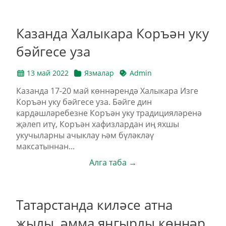
Казанда Халыкара Коръән уку
бәйгесе уза
13 май 2022
Язмалар
Admin
Казанда 17-20 май көннәрендә Халыкара Изге
Коръән уку бәйгесе уза. Бәйге дин
кардәшләребезне Коръән уку традицияләренә
җәлеп итү, Коръән хафизлардан иң яхшы
укучыларны ачыклау һәм бүләкләү
максатыннан...
Алга таба →
Татарстанда киләсе атна
җылы, әмма яңгырлы көннәр