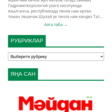
яшен һәм көчле җил көтелә.Татарстанның
Гидрометеорология үзәге кисәтүендә
язылганча, республикада төнлә һәм иртән
томан төшәчәк.Шулай ук төнлә һәм көндез Тат...
Алга таба →
РУБРИКЛАР
ЯҢА САН