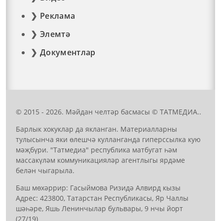
Реклама
Элемтә
Документлар
© 2015 - 2026. Мәйдан челтәр басмасы © ТАТМЕДИА..
Барлык хокуклар да якланган. Материалларны
тулысынча яки өлешчә кулланганда гиперссылка кую
мәҗбүри. "Татмедиа" республика матбугат һәм
массакүләм коммуникацияләр агентлыгы ярдәме
белән чыгарыла.
Баш мөхәррир: Гасыймова Ризидә Алвирд кызы
Адрес: 423800, Татарстан Республикасы, Яр Чаллы
шәһәре, Яшь Ленинчылар бульвары, 9 нчы йорт
(27/19)