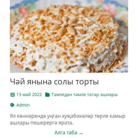
Чәй янына солы торты
13 май 2022
Тәмледән тәмле татар ашлары
Admin
Ял көннәрендә уңган хуҗабикәләр төрле камыр
ашлары пешерергә ярата.
Алга таба →