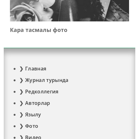
Кара тасмалы фото
Главная
Журнал турында
Редколлегия
Авторлар
Язылу
Фото
Видео