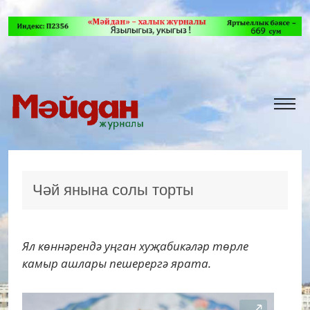
Чәй янына солы торты
Ял көннәрендә уңган хуҗабикәләр төрле
камыр ашлары пешерергә ярата.