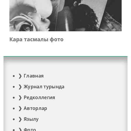
Кара тасмалы фото
Главная
Журнал турында
Редколлегия
Авторлар
Язылу
Фото