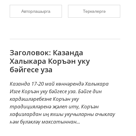
Авторлашырга
Теркәлергә
Заголовок: Казанда
Халыкара Коръән уку
бәйгесе уза
Казанда 17-20 май көннәрендә Халыкара
Изге Коръән уку бәйгесе уза. Бәйге дин
кардәшләребезне Коръән уку
традицияләренә җәлеп итү, Коръән
хафизлардан иң яхшы укучыларны ачыклау
һәм бүләкләү максатыннан...