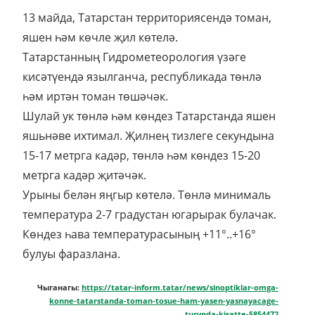
13 майда, Татарстан территориясендә томан,
яшен һәм көчле җил көтелә.
Татарстанның Гидрометеорология үзәге
кисәтүендә язылганча, республикада төнлә
һәм иртән томан төшәчәк.
Шулай ук төнлә һәм көндез Татарстанда яшен
яшьнәве ихтимал. Җилнең тизлеге секундына
15-17 метрга кадәр, төнлә һәм көндез 15-20
метрга кадәр җитәчәк.
Урыны белән яңгыр көтелә. Төнлә минималь
температура 2-7 градустан югарырак булачак.
Көндез һава температурасының +11°..+16°
булуы фаразлана.
Чыганагы:
https://tatar-inform.tatar/news/sinoptiklar-omga-
konne-tatarstanda-toman-tosue-ham-yasen-yasnayacage-
turynda-kisatte-5854472