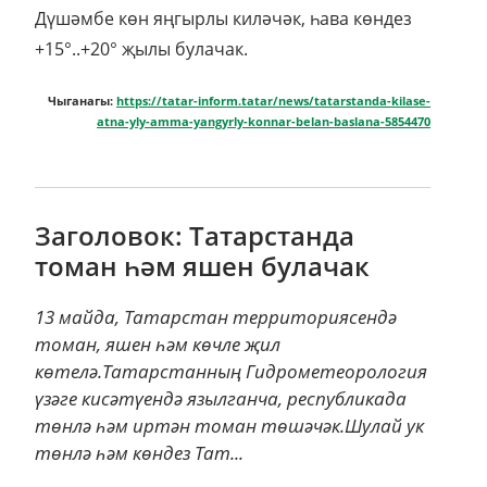
Дүшәмбе көн яңгырлы киләчәк, һава көндез
+15°..+20° җылы булачак.
Чыганагы:
https://tatar-inform.tatar/news/tatarstanda-kilase-
atna-yly-amma-yangyrly-konnar-belan-baslana-5854470
Заголовок: Татарстанда
томан һәм яшен булачак
13 майда, Татарстан территориясендә
томан, яшен һәм көчле җил
көтелә.Татарстанның Гидрометеорология
үзәге кисәтүендә язылганча, республикада
төнлә һәм иртән томан төшәчәк.Шулай ук
төнлә һәм көндез Тат...