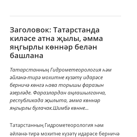
Заголовок: Татарстанда
киләсе атна җылы, әмма
яңгырлы көннәр белән
башлана
Татарстанның Гидрометеорология һәм
әйләнә-тирә мохитне күзәтү идарәсе
берничә көнгә һава торышы фаразын
әзерләде. Фаразлардан аңлашылганча,
республикада җылыта, әмма көннәр
яңгырлы булачак.Шимбә көнне...
Татарстанның Гидрометеорология һәм
әйләнә-тирә мохитне күзәтү идарәсе берничә