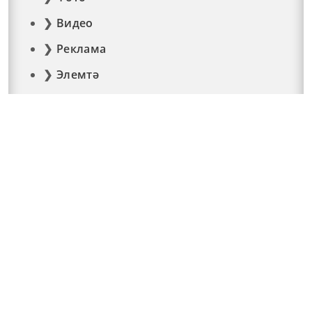
Видео
Реклама
Элемтә
Документлар
© 2015 - 2026. Мәйдан челтәр басмасы © ТАТМЕДИА..
Барлык хокуклар да якланган. Материалларны
тулысынча яки өлешчә кулланганда гиперссылка кую
мәҗбүри. "Татмедиа" республика матбугат һәм
массакүләм коммуникацияләр агентлыгы ярдәме
белән чыгарыла.
Баш мөхәррир: Гасыймова Ризидә Алвирд кызы
Адрес: 423800, Татарстан Республикасы, Яр Чаллы