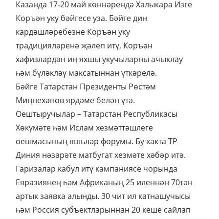
Казанда 17-20 май көннәрендә Халыкара Изге
Коръән уку бәйгесе уза.
Бәйге дин
кардәшләребезне Коръән уку
традицияләренә җәлеп итү, Коръән
хафизлардан иң яхшы укучыларны ачыклау
һәм бүләкләү максатыннан үткәрелә.
Бәйге Татарстан Президенты Рөстәм
Миңнеханов ярдәме белән үтә.
Оештыручылар – Татарстан Республикасы
Хөкүмәте һәм Ислам хезмәттәшлеге
оешмасының яшьләр форумы. Бу хакта ТР
Диния нәзарәте матбугат хезмәте хәбәр итә.
Гаризалар кабул итү кампаниясе чорында
Евразиянең һәм Африканың 25 иленнән 70тән
артык заявка алынды. 30 чит ил катнашучысы
һәм Россия субъектларыннан 20 кеше сайлап