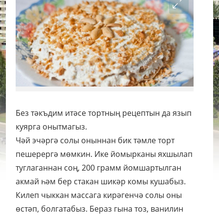
Без тәкъдим итәсе тортның рецептын да язып
куярга онытмагыз.
Чәй эчәргә солы оныннан бик тәмле торт
пешерергә мөмкин. Ике йомырканы яхшылап
туглаганнан соң, 200 грамм йомшартылган
акмай һәм бер стакан шикәр комы кушабыз.
Килеп чыккан массага кирәгенчә солы оны
өстәп, болгатабыз. Бераз гына тоз, ванилин