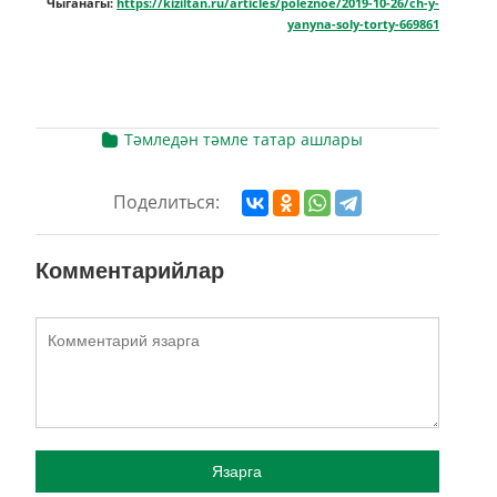
Чыганагы:
https://kiziltan.ru/articles/poleznoe/2019-10-26/ch-y-
yanyna-soly-torty-669861
Тәмледән тәмле татар ашлары
Поделиться:
Комментарийлар
Язарга