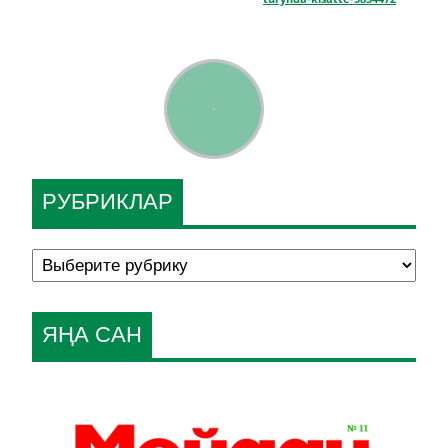
РУБРИКЛАР
ЯҢА САН