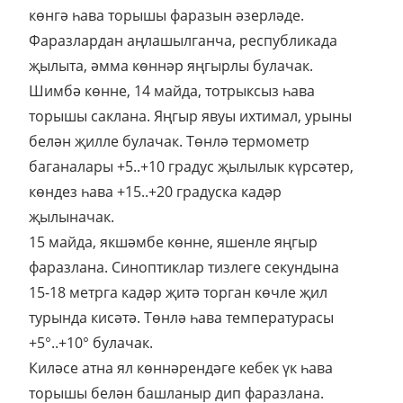
көнгә һава торышы фаразын әзерләде.
Фаразлардан аңлашылганча, республикада
җылыта, әмма көннәр яңгырлы булачак.
Шимбә көнне, 14 майда, тотрыксыз һава
торышы саклана. Яңгыр явуы ихтимал, урыны
белән җилле булачак. Төнлә термометр
баганалары +5..+10 градус җылылык күрсәтер,
көндез һава +15..+20 градуска кадәр
җылыначак.
15 майда, якшәмбе көнне, яшенле яңгыр
фаразлана. Синоптиклар тизлеге секундына
15-18 метрга кадәр җитә торган көчле җил
турында кисәтә. Төнлә һава температурасы
+5°..+10° булачак.
Киләсе атна ял көннәрендәге кебек үк һава
торышы белән башланыр дип фаразлана.