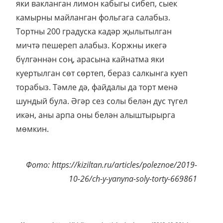
яки вакланган лимон кабыгы сибеп, сыек
камырны майланган фольгага салабыз.
Тортны 200 градуска кадәр җылытылган
мичтә пешереп алабыз. Коржны икегә
бүлгәннән соң, арасына кайнатма яки
куертылган сөт сөртеп, бераз салкынга куеп
торабыз. Тәмле дә, файдалы да торт менә
шундый була. Әгәр сез солы белән дус түгел
икән, аны арпа оны белән алыштырырга
мөмкин.
Фото: https://kiziltan.ru/articles/poleznoe/2019-
10-26/ch-y-yanyna-soly-torty-669861