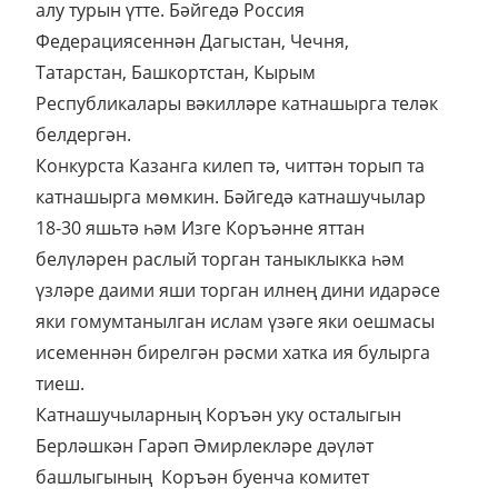
алу турын үтте. Бәйгедә Россия
Федерациясеннән Дагыстан, Чечня,
Татарстан, Башкортстан, Кырым
Республикалары вәкилләре катнашырга теләк
белдергән.
Конкурста Казанга килеп тә, читтән торып та
катнашырга мөмкин. Бәйгедә катнашучылар
18-30 яшьтә һәм Изге Коръәнне яттан
белүләрен раслый торган таныклыкка һәм
үзләре даими яши торган илнең дини идарәсе
яки гомумтанылган ислам үзәге яки оешмасы
исеменнән бирелгән рәсми хатка ия булырга
тиеш.
Катнашучыларның Коръән уку осталыгын
Берләшкән Гарәп Әмирлекләре дәүләт
башлыгының Коръән буенча комитет