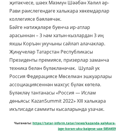
җитәкчесе, шәех Мәэмүн Шәәбән Хәлил әр-
Рави рәислегендәге халыкара хөкемдарлар
коллегиясе бәяләячәк.
Бәйге нәтиҗәләре буенча ир-атлар
арасыннан – 3 һәм хатын-кызлардан 3 иң
яхшы Коръән укучыны сайлап алачаклар.
Җиңүчеләр Татарстан Республикасы
Президенты премиясе, призерлар заманча
техника белән бүләкләнәчәк. Шулай ук
Россия Федерациясе Мөселман эшкуарлары
ассоциациясеннән махсус бүләк көтелә.
Бүләкләү тантанасы «Россия — Ислам
дөньясы: KazanSummit 2022» ХІІІ халыкара
икътисади саммиты кысаларында узачак.
Чыганагы:
https://tatar-inform.tatar/news/kazanda-xalykara-
izge-koran-uku-baigese-uza-5854459