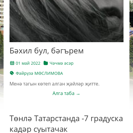
Бәхил бул, бәгърем
01 май 2022
Чәчмә әсәр
Фәйрүзә МӨСЛИМОВА
Менә тагын көтеп алган җәйләр җитте.
Алга таба →
Төнлә Татарстанда -7 градуска
кадәр суытачак