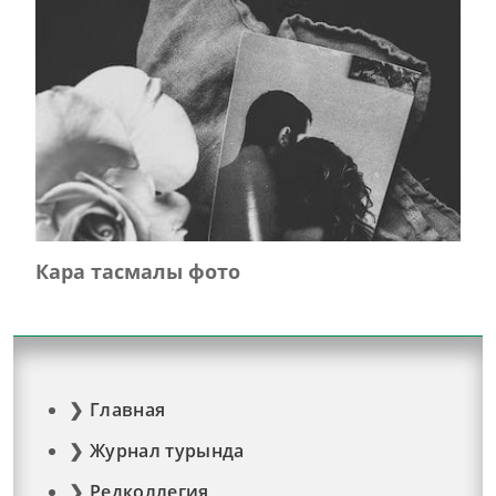
Кара тасмалы фото
Главная
Журнал турында
Редколлегия