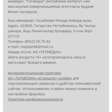
мәҗбүри. "Татмедиа" республика матбугат һәм
массакүләм коммуникацияләр агентлыгы ярдәме
белән чыгарыла.
Баш мөхәррир: Гасыймова Ризидә Алвирд кызы
Адрес: 423800, Татарстан Республикасы, Яр Чаллы
шәһәре, Яшь Ленинчылар бульвары, 9 нчы йорт
(27/19)
Телефон: (8552) 59-75-84
е-mail: mауdаn06@mail.гu
Нәшер итүче: АО «ТАТМЕДИА»
Әлеге ресурста 16+ категорияләренә керүче
мәгълүмат булырга мөмкин.
Антикоррупционная политика
АО «ТАТМЕДИА» использует «cookie»
для
персонализации сервисов и удобства пользователей
сайтом. Использование «cookie» можно отменить в
настройках браузера.
Политика конфиденциальности