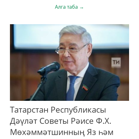
Алга таба →
Татарстан Республикасы
Дәүләт Советы Рәисе Ф.Х.
Мөхәммәтшинның Яз һәм