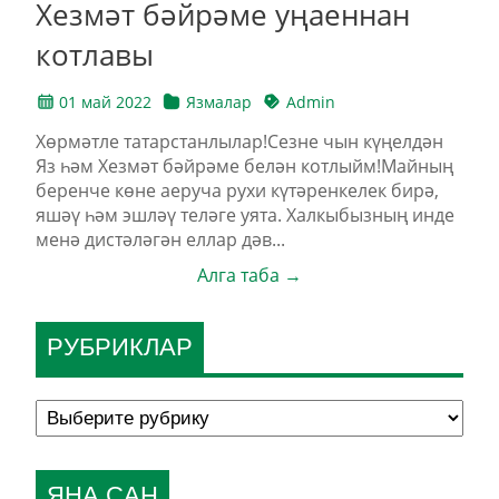
Хезмәт бәйрәме уңаеннан
котлавы
01 май 2022
Язмалар
Admin
Хөрмәтле татарстанлылар!Сезне чын күңелдән
Яз һәм Хезмәт бәйрәме белән котлыйм!Майның
беренче көне аеруча рухи күтәренкелек бирә,
яшәү һәм эшләү теләге уята. Халкыбызның инде
менә дистәләгән еллар дәв...
Алга таба →
РУБРИКЛАР
ЯҢА САН