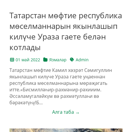
Татарстан мөфтие республика
мөселманнарын якынлашып
килүче Ураза гаете белән
котлады
01 май 2022
Язмалар
Admin
Татарстан мөфтие Камил хәзрәт Сәмигуллин
якынлашып килүче Ураза гаете уңаеннан
республика мөселманнарына мөрәҗәгать
итте.«Бисмилләһир-рахмәнир-рәхииим.
Әссәламүгаләйкүм вә рахмәтуллаһи вә
бәрәкәтүһү!Б...
Алга таба →