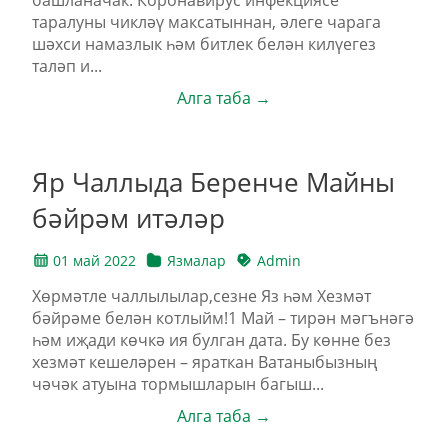
таралуны чикләү максатыннан, әлеге чарага
шәхси намазлык һәм битлек белән килүегез
таләп и...
Алга таба →
Яр Чаллыда Беренче Майны
бәйрәм итәләр
01 май 2022
Язмалар
Admin
Хөрмәтле чаллылылар,сезне Яз һәм Хезмәт
бәйрәме белән котлыйм!1 Май – тирән мәгънәгә
һәм иҗади көчкә ия булган дата. Бу көнне без
хезмәт кешеләрен – яраткан Ватаныбызның
чәчәк атуына тормышларын багыш...
Алга таба →