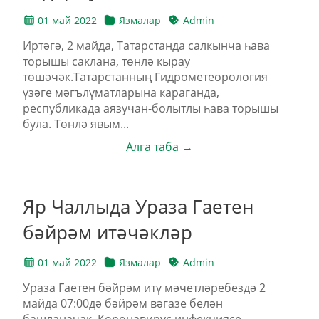
01 май 2022
Язмалар
Admin
Иртәгә, 2 майда, Татарстанда салкынча һава
торышы саклана, төнлә кырау
төшәчәк.Татарстанның Гидрометеорология
үзәге мәгълүматларына караганда,
республикада аязучан-болытлы һава торышы
була. Төнлә явым...
Алга таба →
Яр Чаллыда Ураза Гаетен
бәйрәм итәчәкләр
01 май 2022
Язмалар
Admin
Ураза Гаетен бәйрәм итү мәчетләребездә 2
майда 07:00дә бәйрәм вәгазе белән
башланачак. Коронавирус инфекциясе