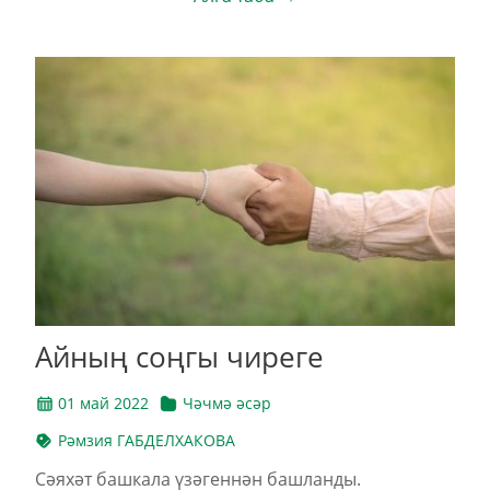
Айның соңгы чиреге
01 май 2022
Чәчмә әсәр
Рәмзия ГАБДЕЛХАКОВА
Сәяхәт башкала үзәгеннән башланды.