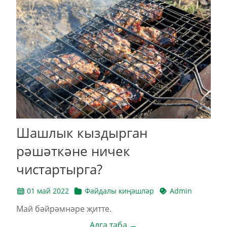
Шашлык кыздырган
рәшәткәне ничек
чистартырга?
01 май 2022
Файдалы киңәшләр
Admin
Май бәйрәмнәре җитте.
Алга таба →