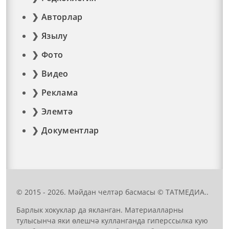
Авторлар
Язылу
Фото
Видео
Реклама
Элемтә
Документлар
© 2015 - 2026. Мәйдан челтәр басмасы © ТАТМЕДИА..
Барлык хокуклар да якланган. Материалларны
тулысынча яки өлешчә кулланганда гиперссылка кую