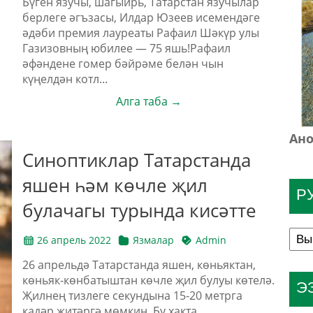
Бүген язучы, шагыйрь, Татарстан язучылар
берлеге әгъзасы, Илдар Юзеев исемендәге
әдәби премия лауреаты Рафаил Шәкүр улы
Газизовның юбилее — 75 яшь!Рафаил
әфәндене гомер бәйрәме белән чын
күңелдән котл...
Алга таба →
Ано
Синоптиклар Татарстанда
яшен һәм көчле җил
Р
булачагы турында кисәтте
26 апрель 2022
Язмалар
Admin
26 апрельдә Татарстанда яшен, көньяктан,
көньяк-көнбатыштан көчле җил булуы көтелә.
Э
Җилнең тизлеге секундына 15-20 метрга
кадәр җитәргә мөмкин. Бу хакта