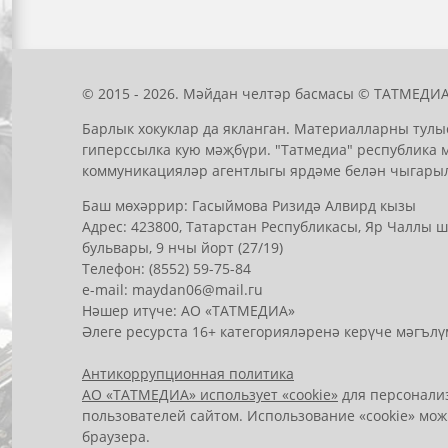
© 2015 - 2026. Мәйдан челтәр басмасы © ТАТМЕДИА
Барлык хокуклар да якланган. Материалларны тулы
гиперссылка кую мәҗбүри. "Татмедиа" республика 
коммуникацияләр агентлыгы ярдәме белән чыгары
Баш мөхәррир: Гасыймова Ризидә Алвирд кызы
Адрес: 423800, Татарстан Республикасы, Яр Чаллы
бульвары, 9 нчы йорт (27/19)
Телефон: (8552) 59-75-84
е-mail: mауdаn06@mail.гu
Нәшер итүче: АО «ТАТМЕДИА»
Әлеге ресурста 16+ категорияләренә керүче мәгълү
Антикоррупционная политика
АО «ТАТМЕДИА» использует «cookie»
для персонализ
пользователей сайтом. Использование «cookie» мож
браузера.