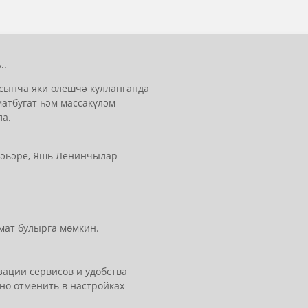
..
сынча яки өлешчә кулланганда
матбугат һәм массакүләм
ла.
 шәһәре, Яшь Ленинчылар
мат булырга мөмкин.
ации сервисов и удобства
но отменить в настройках