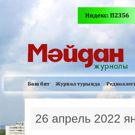
Баш бит
Журнал турында
Редколлег
26 апрель 2022 