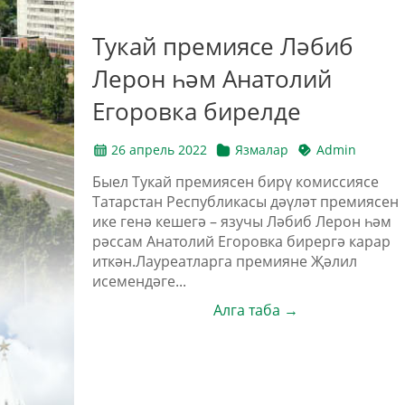
Тукай премиясе Ләбиб
Лерон һәм Анатолий
Егоровка бирелде
26 апрель 2022
Язмалар
Admin
Быел Тукай премиясен бирү комиссиясе
Татарстан Республикасы дәүләт премиясен
ике генә кешегә – язучы Ләбиб Лерон һәм
рәссам Анатолий Егоровка бирергә карар
иткән.Лауреатларга премияне Җәлил
исемендәге...
Алга таба →