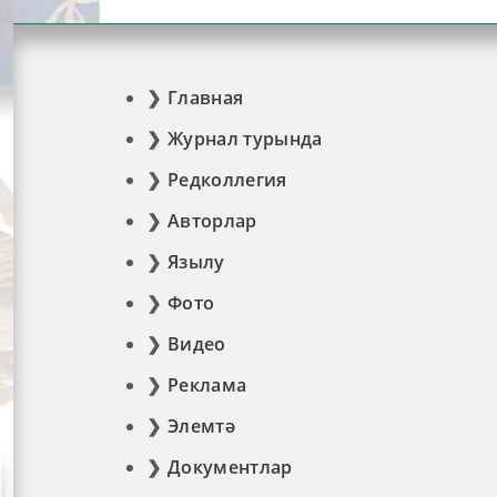
Главная
Журнал турында
Редколлегия
Авторлар
Язылу
Фото
Видео
Реклама
Элемтә
Документлар