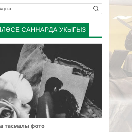
ИЛӘСЕ САННАРДА УКЫГЫЗ
а тасмалы фото