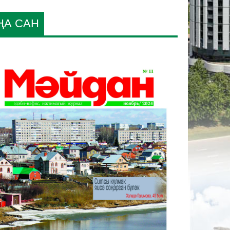
ҢА САН