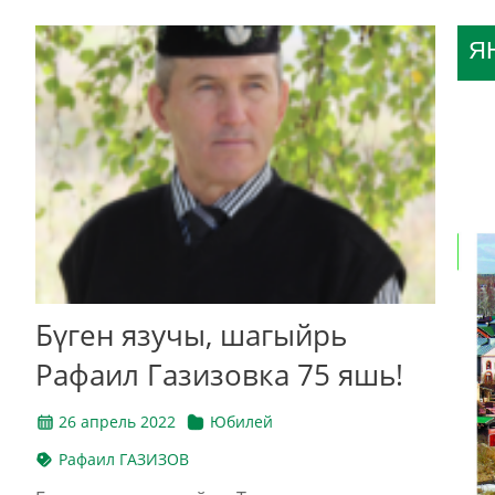
Я
Бүген язучы, шагыйрь
Рафаил Газизовка 75 яшь!
26 апрель 2022
Юбилей
Рафаил ГАЗИЗОВ