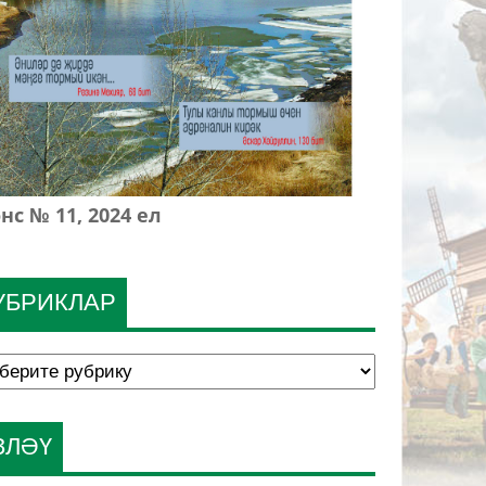
нс № 11, 2024 ел
УБРИКЛАР
ЗЛӘҮ