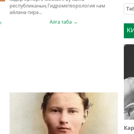
республиканың Гидрометеорология һәм
әйләнә-тирә...
Алга таба →
n
К
л
Кар