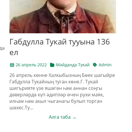
Габдулла Тукай тууына 136
дә
ел
26 апрель 2022
Мәйданда Тукай
Admin
26 апрель көнне Халкыбызның Бөек шагыйре
Габдулла Тукайның туган көне.Г. Тукай
шигърияте үзе яшәгән һәм аннан соңгы
дәверләрдә күп әдипләр өчен рухи маяк,
илһам һәм акыл чыганагы булып торган
шәхес.Ту...
Алга таба →