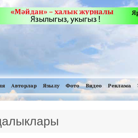
ия
Авторлар
Язылу
Фото
Видео
Реклама
яңалыклары