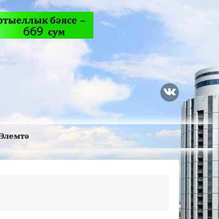
Элемтә