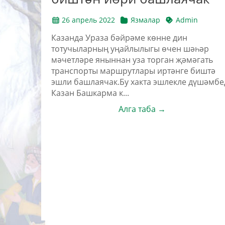
26 апрель 2022
Язмалар
Admin
Казанда Ураза бәйрәме көнне дин
тотучыларның уңайлылыгы өчен шәһәр
мәчетләре яныннан уза торган җәмәгать
транспорты маршрутлары иртәнге биштә
эшли башлаячак.Бу хакта эшлекле дүшәмбе
Казан Башкарма к...
Алга таба →