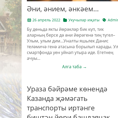
Әни, әнием, әнкәем...
26 апрель 2022
Укучылар иҗаты
Admi
Бу дөньда якты йөрәкләр бик күп, тик
аларның берсе дә әни йөрәгенә тиң түгел–
Улым, улым дим...Уналты яшьлек Данис
теләмичә генә атасына борылып карады. У
смартфонда уен уйнап утыра иде. Егетнең
ачуы...
Алга таба →
Ураза бәйрәме көнендә
Казанда җәмәгать
транспорты иртәнге
биштән йөри башлаячак