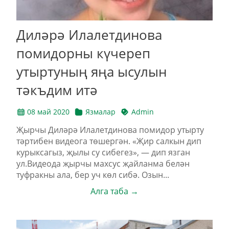
Диләрә Илалетдинова
помидорны күчереп
утыртуның яңа ысулын
тәкъдим итә
08 май 2020
Язмалар
Admin
Җырчы Диләрә Илалетдинова помидор утырту
тәртибен видеога төшергән. «Җир салкын дип
курыксагыз, җылы су сибегез», — дип язган
ул.Видеода җырчы махсус җайланма белән
туфракны ала, бер уч көл сибә. Озын...
Алга таба →