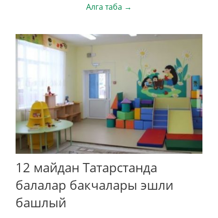
Алга таба →
12 майдан Татарстанда
балалар бакчалары эшли
башлый