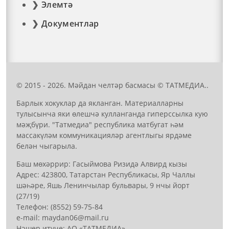
Элемтә
Документлар
© 2015 - 2026. Мәйдан челтәр басмасы © ТАТМЕДИА..
Барлык хокуклар да якланган. Материалларны
тулысынча яки өлешчә кулланганда гиперссылка кую
мәҗбүри. "Татмедиа" республика матбугат һәм
массакүләм коммуникацияләр агентлыгы ярдәме
белән чыгарыла.
Баш мөхәррир: Гасыймова Ризидә Алвирд кызы
Адрес: 423800, Татарстан Республикасы, Яр Чаллы
шәһәре, Яшь Ленинчылар бульвары, 9 нчы йорт
(27/19)
Телефон: (8552) 59-75-84
е-mail: mауdаn06@mail.гu
Нәшер итүче: АО «ТАТМЕДИА»