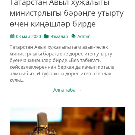
Татарстан Авыл хуҗалыгы
министрлыгы бәрәңге утырту
өчен киңәшләр бирде
08 май 2020
Язмалар
Admin
Татарстан Авыл хуҗалыгы һәм азык-төлек
министрлыгы бәрәңгене дөрес итеп утырту
буенча киңәшләр бирде.«Без табигать
көйсезлекләреннән беркая да качып котыла
алмыйбыз. Ә туфракны дөрес итеп әзерләү
кулы...
Алга таба →