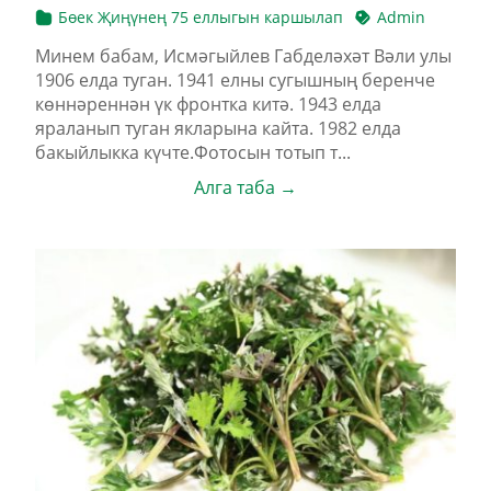
Бөек Җиңүнең 75 еллыгын каршылап
Admin
Минем бабам, Исмәгыйлев Габделәхәт Вәли улы
1906 елда туган. 1941 елны сугышның беренче
көннәреннән үк фронтка китә. 1943 елда
яраланып туган якларына кайта. 1982 елда
бакыйлыкка күчте.Фотосын тотып т...
Алга таба →