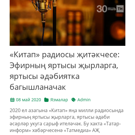
«Китап» радиосы җитәкчесе:
Эфирның яртысы җырларга,
яртысы әдәбиятка
багышланачак
08 май 2020
Язмалар
Admin
2020 ел азагына «Китап» яңа милли радиосында
эфирның яртысы җырларга, яртысы әдәби
әсәрләр укуга сарыф ителәчәк. Бу хакта «Татар-
информ» хәбәрчесенә «Татмедиа» АҖ