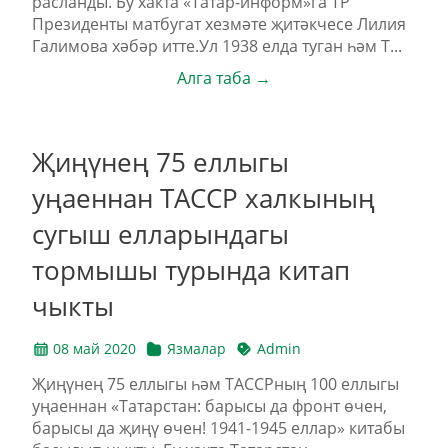
расланды. Бу хакта «Татар-информ»га ТР
Президенты матбугат хезмәте җитәкчесе Лилия
Галимова хәбәр итте.Ул 1938 елда туган һәм Т...
Алга таба →
Җиңүнең 75 еллыгы
уңаеннан ТАССР халкының
сугыш елларындагы
тормышы турында китап
чыкты
08 май 2020
Язмалар
Admin
Җиңүнең 75 еллыгы һәм ТАССРның 100 еллыгы
уңаеннан «Татарстан: барысы да фронт өчен,
барысы да җиңү өчен! 1941-1945 еллар» китабы