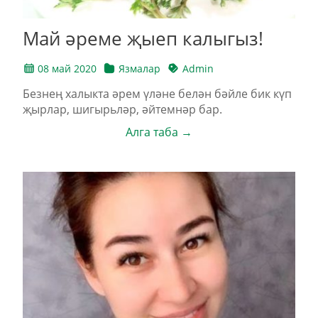
Май әреме җыеп калыгыз!
08 май 2020
Язмалар
Admin
Безнең халыкта әрем үләне белән бәйле бик күп
җырлар, шигырьләр, әйтемнәр бар.
Алга таба →