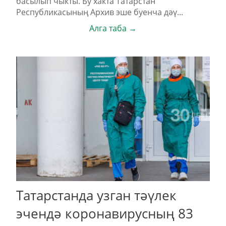
басылып чыкты. Бу хакта Татарстан
Республикасының Архив эше буенча дәү...
Алга таба →
Татарстанда узган тәүлек
эчендә коронавирусның 83