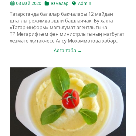
08 май 2020
Язмалар
Admin
Татарстанда балалар бакчалары 12 майдан
штатлы режимда эшли башлаячак. Бу хакта
«Татар-информ» мәгълүмат агентлыгына
ТР Мәгариф һәм фән министрлыгының матбугат
хезмәте җитәкчесе Алсу Мөхәммәтова хәбәр...
Алга таба →