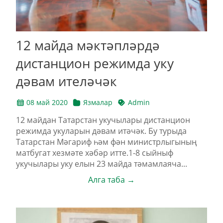
12 майда мәктәпләрдә
дистанцион режимда уку
дәвам ителәчәк
08 май 2020
Язмалар
Admin
12 майдан Татарстан укучылары дистанцион
режимда укуларын дәвам итәчәк. Бу турыда
Татарстан Мәгариф һәм фән министрлыгының
матбугат хезмәте хәбәр итте.1-8 сыйныф
укучылары уку елын 23 майда тәмамлаяча...
Алга таба →