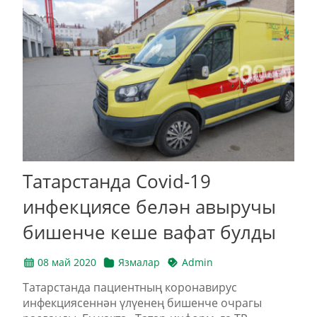
Татарстанда Covid-19
инфекциясе белән авыручы
бишенче кеше вафат булды
08 май 2020
Язмалар
Admin
Татарстанда пациентның коронавирус
инфекциясеннән үлүенең бишенче очрагы