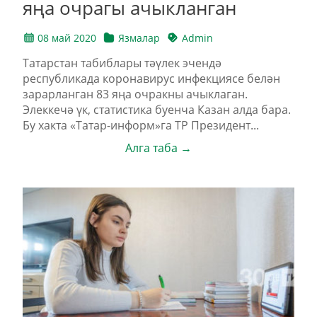
яңа очрагы ачыкланган
08 май 2020
Язмалар
Admin
Татарстан табиблары тәүлек эчендә
республикада коронавирус инфекциясе белән
зарарланган 83 яңа очракны ачыклаган.
Элеккечә үк, статистика буенча Казан алда бара.
Бу хакта «Татар-информ»га ТР Президент...
Алга таба →