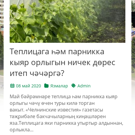
Теплицага һәм парникка
кыяр орлыгын ничек дөрес
итеп чәчәргә?
08 май 2020
Язмалар
Admin
Май бәйрәмнәре теплица һәм парникка кыяр
орлыгы чәчү өчен туры килә торган
вакыт. «Челнинские известия» газетасы
тәҗрибәле бакчачыларның киңәшләрен
яза.Теплицага яки парникка утыртыр алдыннан,
орлыкла...