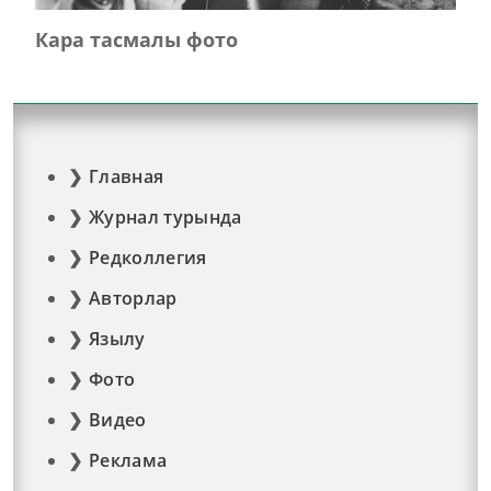
Кара тасмалы фото
Главная
Журнал турында
Редколлегия
Авторлар
Язылу
Фото
Видео
Реклама