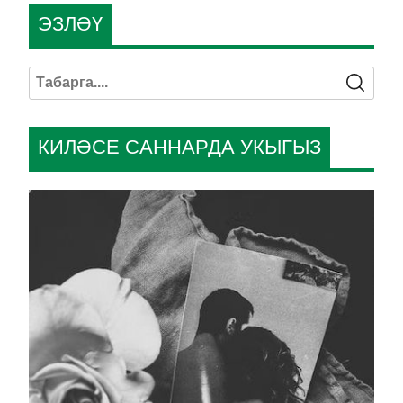
ЭЗЛӘҮ
КИЛӘСЕ САННАРДА УКЫГЫЗ