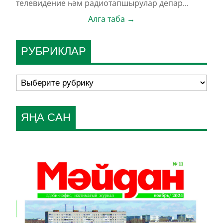
телевидение һәм радиотапшырулар депар...
Алга таба →
РУБРИКЛАР
ЯҢА САН