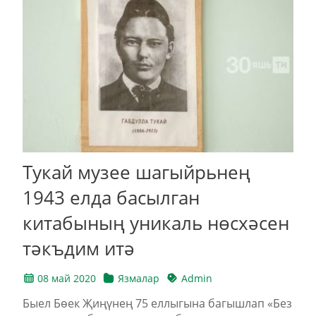
Тукай музее шагыйрьнең
1943 елда басылган
китабының уникаль нөсхәсен
тәкъдим итә
08 май 2020
Язмалар
Admin
Быел Бөек Җиңүнең 75 еллыгына багышлап «Без