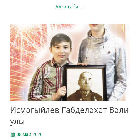
Алга таба →
Исмәгыйлев Габделәхәт Вәли
улы
08 май 2020