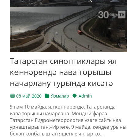
Татарстан синоптиклары ял
көннәрендә һава торышы
начарлану турында кисәтә
08 май 2020
Язмалар
Admin
9 һәм 10 майда, ял көннәрендә, Татарстанда
һава торышы начарлана. Мондый фараз
Татарстан Гидрометеорология үзәге сайтында
урнаштырылган.«Иртәгә, 9 майда, көндез урыны
белән көнбатыштан яшенле яңгыр кө...