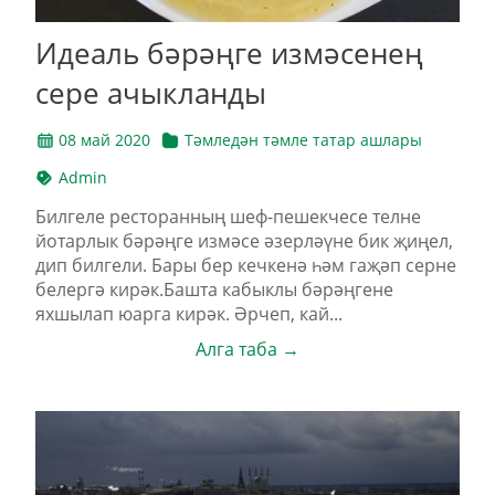
Идеаль бәрәңге измәсенең
сере ачыкланды
08 май 2020
Тәмледән тәмле татар ашлары
Admin
Билгеле ресторанның шеф-пешекчесе телне
йотарлык бәрәңге измәсе әзерләүне бик җиңел,
дип билгели. Бары бер кечкенә һәм гаҗәп серне
белергә кирәк.Башта кабыклы бәрәңгене
яхшылап юарга кирәк. Әрчеп, кай...
Алга таба →