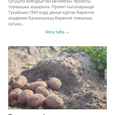
сугышта юлбарыстан көчлебез» проекты
тормышка ашырыла. Проект кысаларында
Тукайның 1943 елда дөнья күргән беренче
академик басмасының беренче томының
сугыш...
Алга таба →