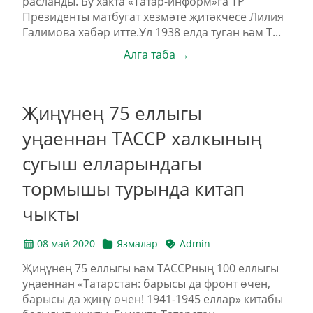
расланды. Бу хакта «Татар-информ»га ТР
Президенты матбугат хезмәте җитәкчесе Лилия
Галимова хәбәр итте.Ул 1938 елда туган һәм Т...
Алга таба →
Җиңүнең 75 еллыгы
уңаеннан ТАССР халкының
сугыш елларындагы
тормышы турында китап
чыкты
08 май 2020
Язмалар
Admin
Җиңүнең 75 еллыгы һәм ТАССРның 100 еллыгы
уңаеннан «Татарстан: барысы да фронт өчен,
барысы да җиңү өчен! 1941-1945 еллар» китабы