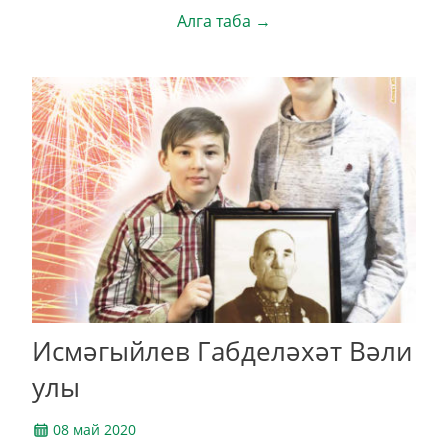
Алга таба →
Исмәгыйлев Габделәхәт Вәли
улы
08 май 2020