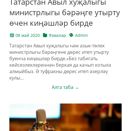
Татарстан Авыл хуҗалыгы
министрлыгы бәрәңге утырту
өчен киңәшләр бирде
08 май 2020
Язмалар
Admin
Татарстан Авыл хуҗалыгы һәм азык-төлек
министрлыгы бәрәңгене дөрес итеп утырту
буенча киңәшләр бирде.«Без табигать
көйсезлекләреннән беркая да качып котыла
алмыйбыз. Ә туфракны дөрес итеп әзерләү
кулы...
Алга таба →