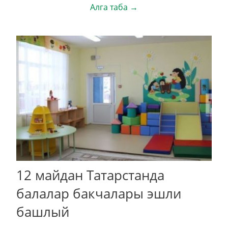
Алга таба →
12 майдан Татарстанда
балалар бакчалары эшли
башлый