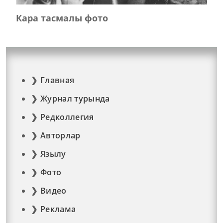
Кара тасмалы фото
Главная
Журнал турында
Редколлегия
Авторлар
Язылу
Фото
Видео
Реклама