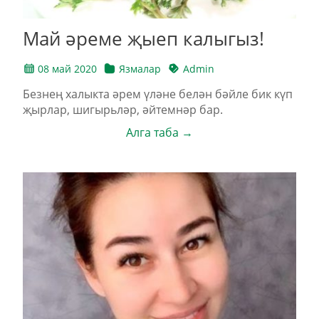
Май әреме җыеп калыгыз!
08 май 2020
Язмалар
Admin
Безнең халыкта әрем үләне белән бәйле бик күп
җырлар, шигырьләр, әйтемнәр бар.
Алга таба →