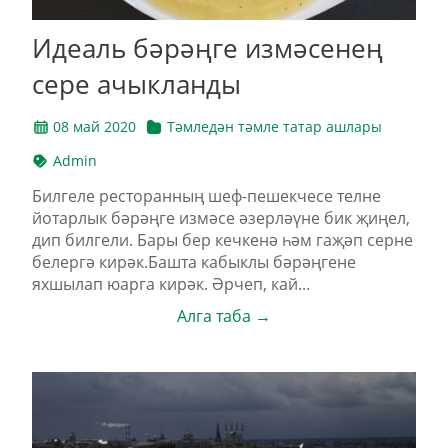
Идеаль бәрәңге измәсенең
сере ачыкланды
08 май 2020
Тәмледән тәмле татар ашлары
Admin
Билгеле ресторанның шеф-пешекчесе телне
йотарлык бәрәңге измәсе әзерләүне бик җиңел,
дип билгели. Бары бер кечкенә һәм гаҗәп серне
белергә кирәк.Башта кабыклы бәрәңгене
яхшылап юарга кирәк. Әрчеп, кай...
Алга таба →