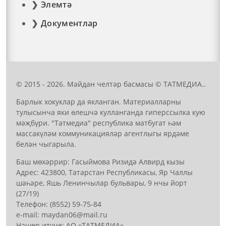
Элемтә
Документлар
© 2015 - 2026. Мәйдан челтәр басмасы © ТАТМЕДИА..
Барлык хокуклар да якланган. Материалларны
тулысынча яки өлешчә кулланганда гиперссылка кую
мәҗбүри. "Татмедиа" республика матбугат һәм
массакүләм коммуникацияләр агентлыгы ярдәме
белән чыгарыла.
Баш мөхәррир: Гасыймова Ризидә Алвирд кызы
Адрес: 423800, Татарстан Республикасы, Яр Чаллы
шәһәре, Яшь Ленинчылар бульвары, 9 нчы йорт
(27/19)
Телефон: (8552) 59-75-84
е-mail: mауdаn06@mail.гu
Нәшер итүче: АО «ТАТМЕДИА»