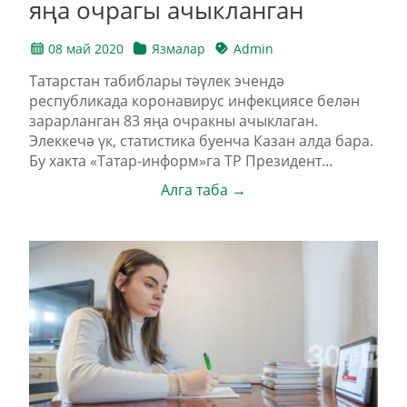
яңа очрагы ачыкланган
08 май 2020
Язмалар
Admin
Татарстан табиблары тәүлек эчендә
республикада коронавирус инфекциясе белән
зарарланган 83 яңа очракны ачыклаган.
Элеккечә үк, статистика буенча Казан алда бара.
Бу хакта «Татар-информ»га ТР Президент...
Алга таба →