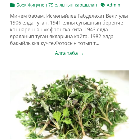
Бөек Җиңүнең 75 еллыгын каршылап
Admin
Минем бабам, Исмәгыйлев Габделәхәт Вәли улы
1906 елда туган. 1941 елны сугышның беренче
көннәреннән үк фронтка китә. 1943 елда
яраланып туган якларына кайта. 1982 елда
бакыйлыкка күчте.Фотосын тотып т...
Алга таба →