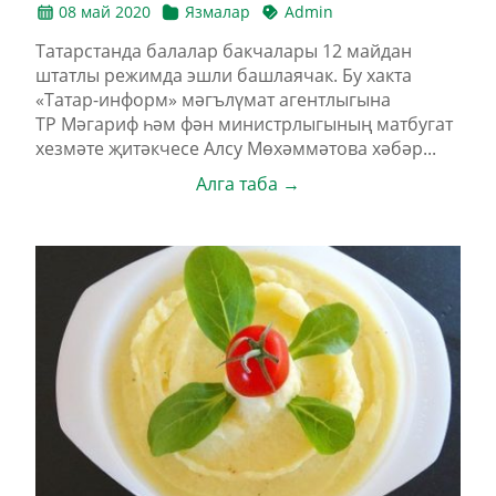
08 май 2020
Язмалар
Admin
Татарстанда балалар бакчалары 12 майдан
штатлы режимда эшли башлаячак. Бу хакта
«Татар-информ» мәгълүмат агентлыгына
ТР Мәгариф һәм фән министрлыгының матбугат
хезмәте җитәкчесе Алсу Мөхәммәтова хәбәр...
Алга таба →