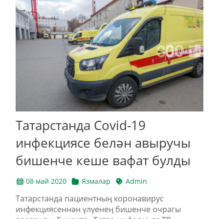
Татарстанда Covid-19
инфекциясе белән авыручы
бишенче кеше вафат булды
08 май 2020
Язмалар
Admin
Татарстанда пациентның коронавирус
инфекциясеннән үлүенең бишенче очрагы