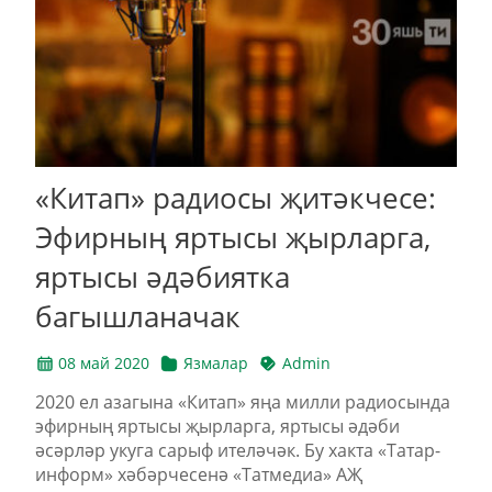
«Китап» радиосы җитәкчесе:
Эфирның яртысы җырларга,
яртысы әдәбиятка
багышланачак
08 май 2020
Язмалар
Admin
2020 ел азагына «Китап» яңа милли радиосында
эфирның яртысы җырларга, яртысы әдәби
әсәрләр укуга сарыф ителәчәк. Бу хакта «Татар-
информ» хәбәрчесенә «Татмедиа» АҖ