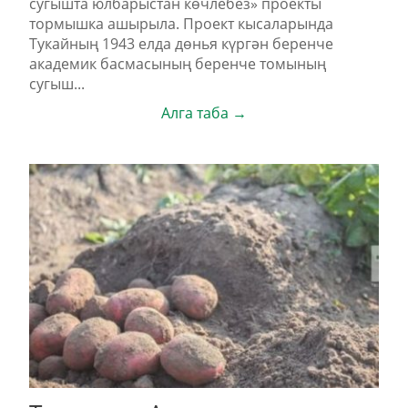
сугышта юлбарыстан көчлебез» проекты
тормышка ашырыла. Проект кысаларында
Тукайның 1943 елда дөнья күргән беренче
академик басмасының беренче томының
сугыш...
Алга таба →