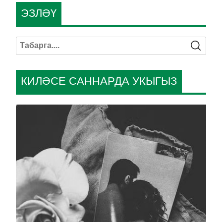
ЭЗЛӘҮ
КИЛӘСЕ САННАРДА УКЫГЫЗ