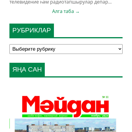
телевидение һәм радиотапшырулар депар...
Алга таба →
РУБРИКЛАР
ЯҢА САН