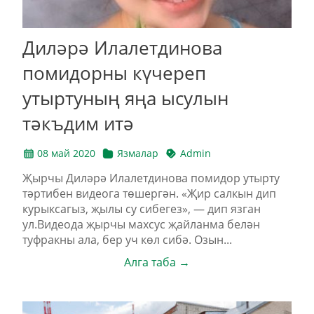
Диләрә Илалетдинова
помидорны күчереп
утыртуның яңа ысулын
тәкъдим итә
08 май 2020
Язмалар
Admin
Җырчы Диләрә Илалетдинова помидор утырту
тәртибен видеога төшергән. «Җир салкын дип
курыксагыз, җылы су сибегез», — дип язган
ул.Видеода җырчы махсус җайланма белән
туфракны ала, бер уч көл сибә. Озын...
Алга таба →