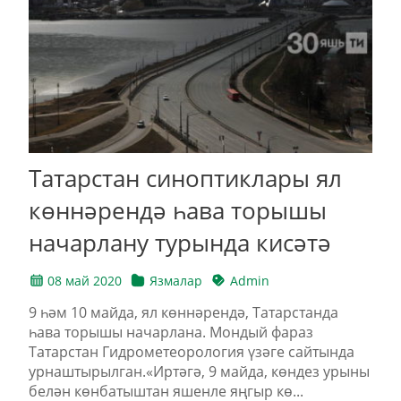
Татарстан синоптиклары ял
көннәрендә һава торышы
начарлану турында кисәтә
08 май 2020
Язмалар
Admin
9 һәм 10 майда, ял көннәрендә, Татарстанда
һава торышы начарлана. Мондый фараз
Татарстан Гидрометеорология үзәге сайтында
урнаштырылган.«Иртәгә, 9 майда, көндез урыны
белән көнбатыштан яшенле яңгыр кө...