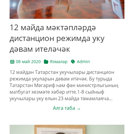
12 майда мәктәпләрдә
дистанцион режимда уку
дәвам ителәчәк
08 май 2020
Язмалар
Admin
12 майдан Татарстан укучылары дистанцион
режимда укуларын дәвам итәчәк. Бу турыда
Татарстан Мәгариф һәм фән министрлыгының
матбугат хезмәте хәбәр итте.1-8 сыйныф
укучылары уку елын 23 майда тәмамлаяча...
Алга таба →