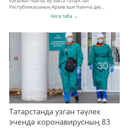
басылып чыкты. Бу хакта Татарстан
Республикасының Архив эше буенча дәү...
Алга таба →
Татарстанда узган тәүлек
эчендә коронавирусның 83