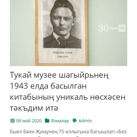
Тукай музее шагыйрьнең
1943 елда басылган
китабының уникаль нөсхәсен
тәкъдим итә
08 май 2020
Язмалар
Admin
Быел Бөек Җиңүнең 75 еллыгына багышлап «Без