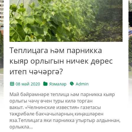
Теплицага һәм парникка
кыяр орлыгын ничек дөрес
итеп чәчәргә?
08 май 2020
Язмалар
Admin
Май бәйрәмнәре теплица һәм парникка кыяр
орлыгы чәчү өчен туры килә торган
вакыт. «Челнинские известия» газетасы
тәҗрибәле бакчачыларның киңәшләрен
яза.Теплицага яки парникка утыртыр алдыннан,
орлыкла...