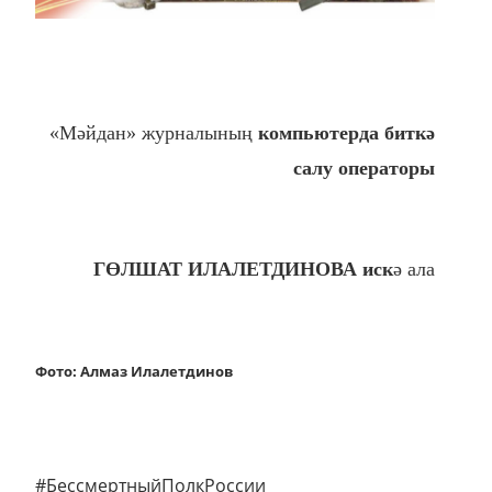
«Мәйдан» журналының
компьютерда биткә
салу операторы
ГӨЛШАТ ИЛАЛЕТДИНОВА иск
ә ала
Фото: Алмаз Илалетдинов
#БессмертныйПолкРоссии