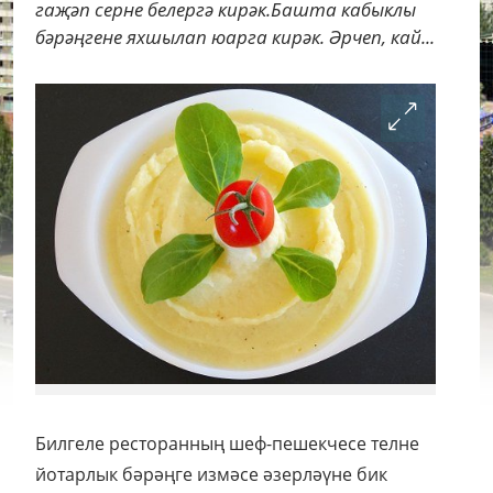
гаҗәп серне белергә кирәк.Башта кабыклы
бәрәңгене яхшылап юарга кирәк. Әрчеп, кай...
Билгеле ресторанның шеф-пешекчесе телне
йотарлык бәрәңге измәсе әзерләүне бик