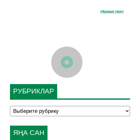
«Кызыл таң»
РУБРИКЛАР
ЯҢА САН