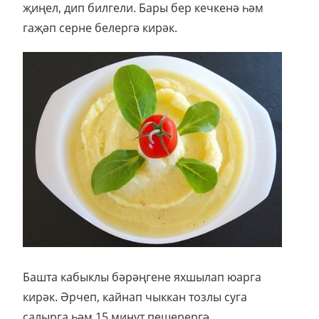
җиңел, дип билгели. Бары бер кечкенә һәм
гаҗәп серне белергә кирәк.
Башта кабыклы бәрәңгене яхшылап юарга
кирәк. Әрчеп, кайнап чыккан тозлы суга
салырга һәм 15 минут пешерергә.