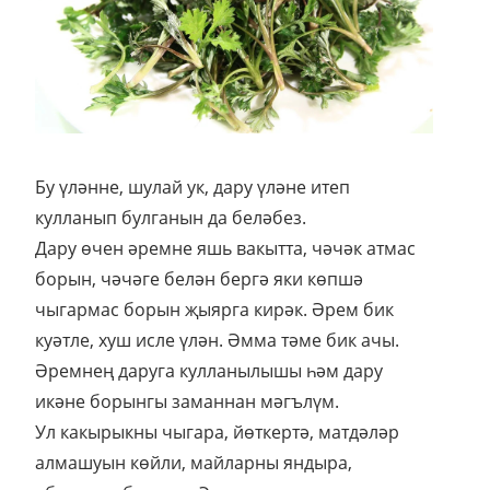
Бу үләнне, шулай ук, дару үләне итеп
кулланып булганын да беләбез.
Дару өчен әремне яшь вакытта, чәчәк атмас
борын, чәчәге белән бергә яки көпшә
чыгармас борын җыярга кирәк. Әрем бик
куәтле, хуш исле үлән. Әмма тәме бик ачы.
Әремнең даруга кулланылышы һәм дару
икәне борынгы заманнан мәгълүм.
Ул какырыкны чыгара, йөткертә, матдәләр
алмашуын көйли, майларны яндыра,