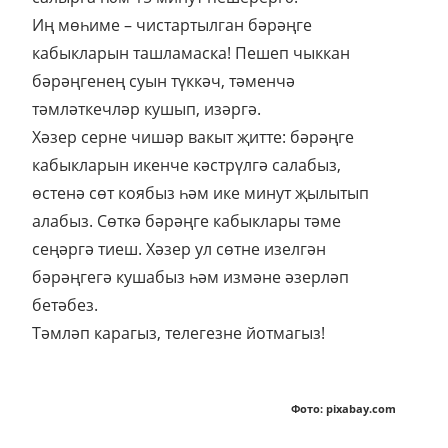
Иң мөһиме – чистартылган бәрәңге
кабыкларын ташламаска! Пешеп чыккан
бәрәңгенең суын түккәч, тәменчә
тәмләткечләр кушып, изәргә.
Хәзер серне чишәр вакыт җитте: бәрәңге
кабыкларын икенче кәстрүлгә салабыз,
өстенә сөт коябыз һәм ике минут җылытып
алабыз. Сөткә бәрәңге кабыклары тәме
сеңәргә тиеш. Хәзер ул сөтне изелгән
бәрәңгегә кушабыз һәм измәне әзерләп
бетәбез.
Тәмләп карагыз, телегезне йотмагыз!
Фото: pixabay.com