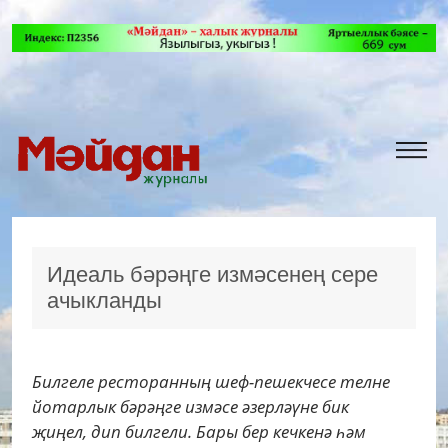
Идеаль бәрәңге измәсенең сере
ачыкланды
Билгеле ресторанның шеф-пешекчесе телне
йотарлык бәрәңге измәсе әзерләүне бик
җиңел, дип билгели. Бары бер кечкенә һәм