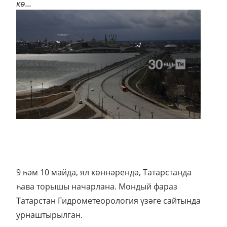
кө...
9 һәм 10 майда, ял көннәрендә, Татарстанда
һава торышы начарлана. Мондый фараз
Татарстан Гидрометеорология үзәге сайтында
урнаштырылган.