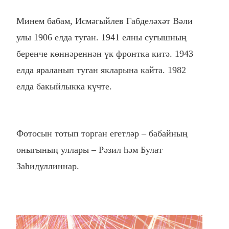
Минем бабам, Исмәгыйлев Габделәхәт Вәли
улы 1906 елда туган.
1941 елны сугышның
беренче көннәреннән үк фронтка китә. 1943
елда яраланып туган якларына кайта. 1982
елда бакыйлыкка күчте.
Фотосын тотып торган егетләр – бабайның
оныгының уллары – Рәзил һәм Булат
Заһидуллиннар.