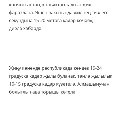
көнчыгыштан, көньяктан талгын җил
фаразлана. Яшен вакытында җилнең тизлеге
секундына 15-20 метрга кадәр көчәя», —
диелә хәбәрдә.
Җиңү көнендә республикада көндез 19-24
градуска кадәр җылы булачак, төнлә җылылык
10-15 градуска кадәр күзәтелә. Алмашынучан
болытлы һава торышы көтелә.