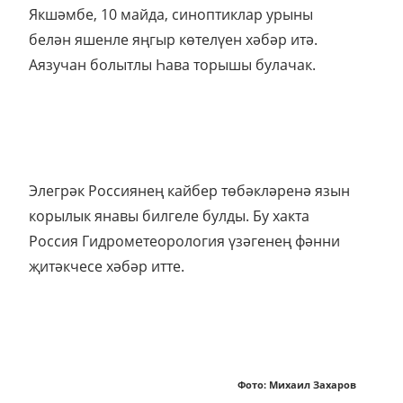
Якшәмбе, 10 майда, синоптиклар урыны
белән яшенле яңгыр көтелүен хәбәр итә.
Аязучан болытлы Һава торышы булачак.
Элегрәк Россиянең кайбер төбәкләренә язын
корылык янавы билгеле булды. Бу хакта
Россия Гидрометеорология үзәгенең фәнни
җитәкчесе хәбәр итте.
Фото: Михаил Захаров