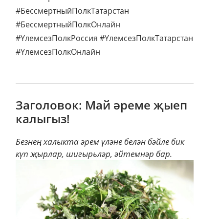
#БессмертныйПолкТатарстан
#БессмертныйПолкОнлайн
#ҮлемсезПолкРоссия #ҮлемсезПолкТатарстан
#ҮлемсезПолкОнлайн
Заголовок: Май әреме җыеп
калыгыз!
Безнең халыкта әрем үләне белән бәйле бик
күп җырлар, шигырьләр, әйтемнәр бар.