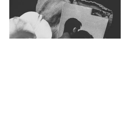
Кара тасмалы фото
Главная
Журнал турында
Редколлегия