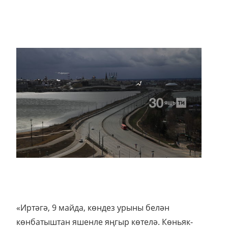
«Иртәгә, 9 майда, көндез урыны белән
көнбатыштан яшенле яңгыр көтелә. Көньяк-