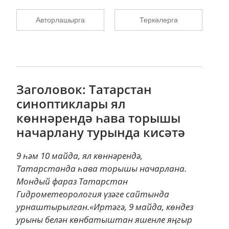
Авторлашырга
Теркәлергә
Заголовок: Татарстан
синоптиклары ял
көннәрендә һава торышы
начарлану турында кисәтә
9 һәм 10 майда, ял көннәрендә,
Татарстанда һава торышы начарлана.
Мондый фараз Татарстан
Гидрометеорология үзәге сайтында
урнаштырылган.«Иртәгә, 9 майда, көндез
урыны белән көнбатыштан яшенле яңгыр