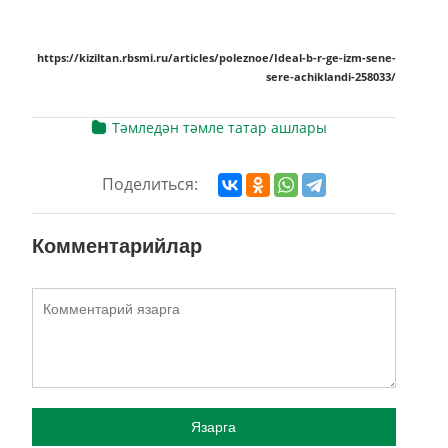
https://kiziltan.rbsmi.ru/articles/poleznoe/Ideal-b-r-ge-izm-sene-
sere-achiklandi-258033/
Тәмледән тәмле татар ашлары
Поделиться:
Комментарийлар
Язарга