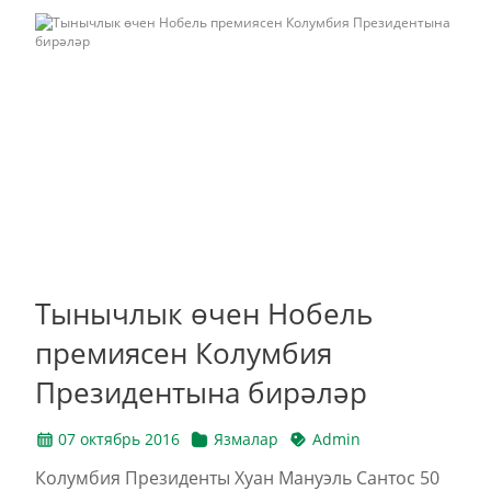
Тынычлык өчен Нобель
премиясен Колумбия
Президентына бирәләр
07 октябрь 2016
Язмалар
Admin
Колумбия Президенты Хуан Мануэль Сантос 50