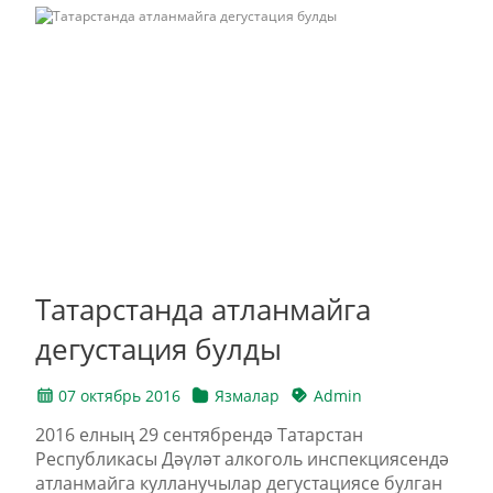
Татарстанда атланмайга
дегустация булды
07 октябрь 2016
Язмалар
Admin
2016 елның 29 сентябрендә Татарстан
Республикасы Дәүләт алкоголь инспекциясендә
атланмайга кулланучылар дегустациясе булган