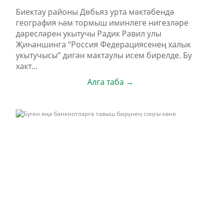
Биектау районы Дөбьяз урта мәктәбендә
география һәм тормыш иминлеге нигезләре
дәресләрен укытучы Радик Равил улы
Җиһаншинга “Россия Федерациясенең халык
укытучысы” дигән мактаулы исем бирелде. Бу
хакт...
Алга таба →