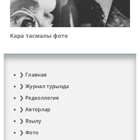
Кара тасмалы фото
Главная
Журнал турында
Редколлегия
Авторлар
Язылу
Фото