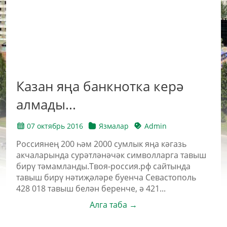
Казан яңа банкнотка керә
алмады...
07 октябрь 2016
Язмалар
Admin
Россиянең 200 һәм 2000 сумлык яңа кәгазь
акчаларында сурәтләнәчәк символларга тавыш
бирү тәмамланды.Твоя-россия.рф сайтында
тавыш бирү нәтиҗәләре буенча Севастополь
428 018 тавыш белән беренче, ә 421...
Алга таба →