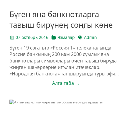
Бүген яңа банкнотларга
тавыш бирүнең соңгы көне
07 октябрь 2016
Язмалар
Admin
Бүген 19 сәгатьтә «Россия 1» телеканалында
Россия банкының 200 һәм 2000 сумлык яңа
банкнотлары символлары өчен тавыш бирүдә
җиңгән шәһәрләрне игълан итәчәкләр.
«Народная банкнота» тапшыруында туры эфи...
Алга таба →