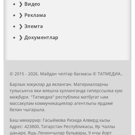
Видео
Реклама
Элемтә
Документлар
© 2015 - 2026. Мәйдан челтәр басмасы © ТАТМЕДИА..
Барлык хокуклар да якланган. Материалларны
тулысынча яки өлешчә кулланганда гиперссылка кую
мәҗбүри. "Татмедиа" республика матбугат һәм
массакүләм коммуникацияләр агентлыгы ярдәме
белән чыгарыла.
Баш мөхәррир: Гасыймова Ризидә Алвирд кызы
Адрес: 423800, Татарстан Республикасы, Яр Чаллы
шәһәре, Яшь Ленинчылар бульвары, 9 нчы йорт