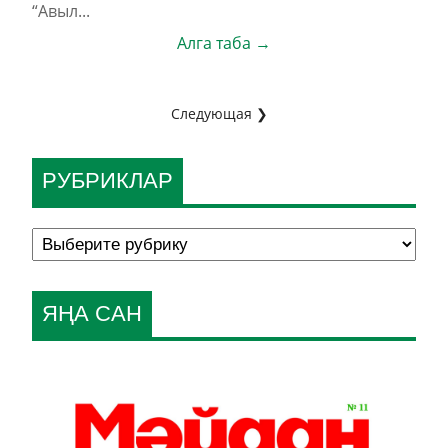
“Авыл...
Алга таба →
Следующая ❯
РУБРИКЛАР
ЯҢА САН