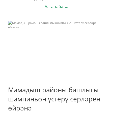
Алга таба →
Мамадыш районы башлыгы
шампиньон үстерү серләрен
өйрәнә