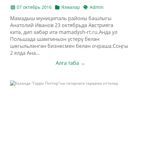
07 октябрь 2016
Язмалар
Admin
Мамадыш муниципаль районы башлыгы
Анатолий Иванов 23 октябрьдә Австриягә
китә, дип хәбәр итә mamadysh-rt.ru.Анда ул
Польшада шампиньон үстерү белән
шөгыльләнгән бизнесмен белән очраша.Соңгы
2 елда Ана...
Алга таба →