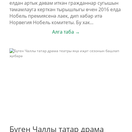
елдан артык дәвам иткән гражданнар сугышын
тәмамлауга керткән тырышлыгы өчен 2016 елда
Нобель премиясенә лаек, дип хәбәр итә
Норвегия Нобель комитеты. Бу хак...
Алга таба →
Бүген Чаллы татар драма