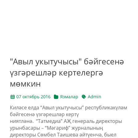
"Авыл укытучысы" бәйгесенә
үзгәрешләр кертелергә
мөмкин
07 октябрь 2016
Язмалар
Admin
Киләсе елда “Авыл укытучысы” республикакүләм
бәйгесенә үзгәрешләр кертү
ниятләнә. “Татмедиа” АҖ генераль директоры
урынбасары – “Мәгариф” журналының
директоры Сөмбел Таишева әйтүенчә, быел