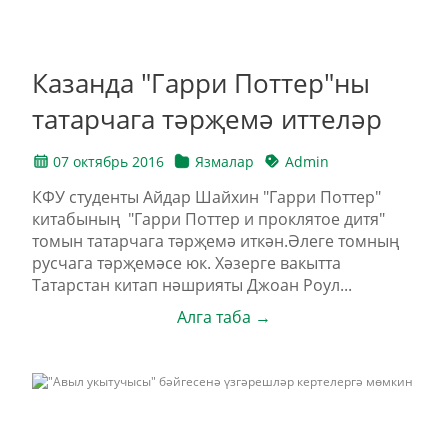
Казанда "Гарри Поттер"ны
татарчага тәрҗемә иттеләр
07 октябрь 2016
Язмалар
Admin
КФУ студенты Айдар Шайхин "Гарри Поттер"
китабының "Гарри Поттер и проклятое дитя"
томын татарчага тәрҗемә иткән.Әлеге томның
русчага тәрҗемәсе юк. Хәзерге вакытта
Татарстан китап нәшрияты Джоан Роул...
Алга таба →