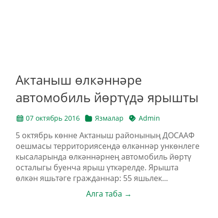
Актаныш өлкәннәре
автомобиль йөртүдә ярышты
07 октябрь 2016
Язмалар
Admin
5 октябрь көнне Актаныш районының ДОСААФ
оешмасы территориясендә өлкәннәр ункөнлеге
кысаларында өлкәннәрнең автомобиль йөртү
осталыгы буенча ярыш үткәрелде. Ярышта
өлкән яшьтәге гражданнар: 55 яшьлек...
Алга таба →