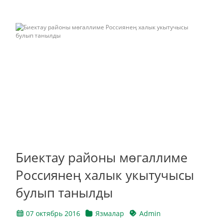
Биектау районы мөгаллиме
Россиянең халык укытучысы
булып танылды
07 октябрь 2016
Язмалар
Admin