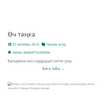
Өч тәңкә
07 октябрь 2016
Чәчмә әсәр
Айгөл ӘХМӘТГАЛИЕВА
Бәгыренә кан саудырып китте улы.
Алга таба →