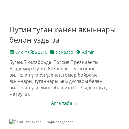
Путин туган көнен якыннары
белән уздыра
07 октябрь 2016
Язмалар
Admin
Бүген, 7 октябрьдә, Россия Президенты
Владимир Путин 64 яшьлек туган көнен
билгеләп үтә.Ул үзенең гомер бәйрәмен
якыннары, туганнары һәм дуслары белән
билгеләп үтә, дип хәбәр итә Президентның
матбугат...
Алга таба →