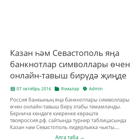
Казан һәм Севастополь яңа
банкнотлар символлары өчен
онлайн-тавыш бирүдә җиңде
07 октябрь 2016
Язмалар
Admin
Россия банкының яңа банкнотлары символлары
өчен онлайн-тавыш бирү этабы тәмамланды.
Берничә көндәге киеренке көрәштә
твояроссия.рф. сайтында турнир таблицасында
Казан һәм Севастополь лидерлыкка чыкты....
Алга таба →