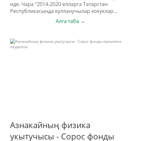
иде. Чара “2014-2020 елларга Татарстан
Республикасында кулланучылар хокуклар...
Алга таба →
Азнакайның физика
укытучысы - Сорос фонды