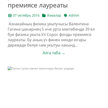
премиясе лауреаты
07 октябрь 2016
Язмалар
Admin
Азнакайның физика укытучысы Валентина
Гагина шәһәрнең 5 нче урта мәктәбендә 39 ел
буе физика укыта.Ул Сорос фонды премиясе
лауреаты. Бу аның үз фәнен нинди югары
дәрәҗәдә белүе һәм укытуы хакынд...
Алга таба →