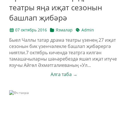
театры яңа иҗат сезонын
башлап җибәрә
07 октябрь 2016
Язмалар
Admin
Быел Чаллы татар драма театры үзенең 27 иҗат
сезонын бик үзенчәлекле башлап җибәрергә
ниятли.7 октябрь кичендә театрга килгән
тамашачыларны шәһәребездә яшәп иҗат итүче
язучы Айгөл Әхмәтгалиеваның «Ул...
Алга таба →