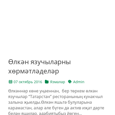
Өлкән язучыларны
хөрмәтләделәр
07 октябрь 2016
Язмалар
Admin
Өлкәннәр көне уңаеннан, бер төркем өлкән
язучылар “Татарстан” ресторанының кунакчыл
залына җыелды.Өлкән яшьтә булуларына
карамастан, алар әле бүген дә актив иҗат дәрте
белән яшиләр, әдәбиятыбыз йөген...