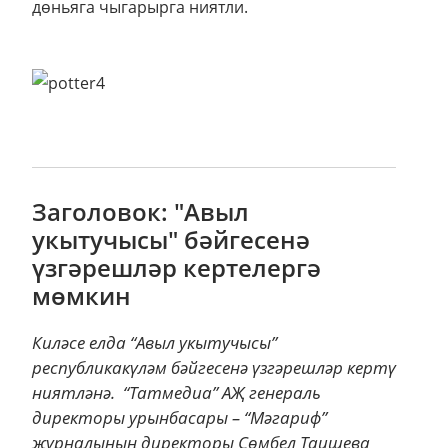
дөньяга чыгарырга ниятли.
Заголовок: "Авыл
укытучысы" бәйгесенә
үзгәрешләр кертелергә
мөмкин
Киләсе елда “Авыл укытучысы”
республикакүләм бәйгесенә үзгәрешләр кертү
ниятләнә. “Татмедиа” АҖ генераль
директоры урынбасары – “Мәгариф”
журналының директоры Сөмбел Таишева