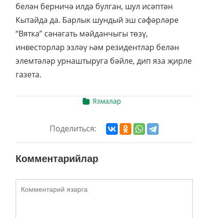
белән берничә илдә булган, шул исәптән
Кытайда да. Барлык шундый эш сәфәрләре
“Вятка” сәнәгать мәйданчыгы төзү,
инвесторлар эзләү һәм резидентлар белән
элемтәләр урнаштыруга бәйле, дип яза җирле
газета.
Язмалар
Поделиться:
Комментарийлар