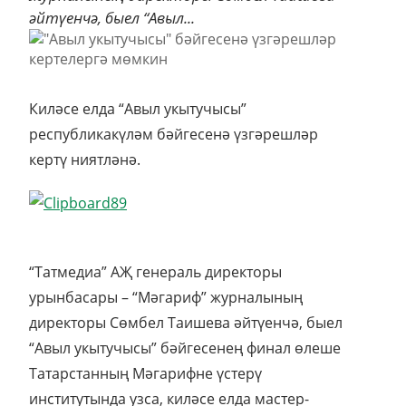
әйтүенчә, быел “Авыл...
Киләсе елда “Авыл укытучысы”
республикакүләм бәйгесенә үзгәрешләр
кертү ниятләнә.
“Татмедиа” АҖ генераль директоры
урынбасары – “Мәгариф” журналының
директоры Сөмбел Таишева әйтүенчә, быел
“Авыл укытучысы” бәйгесенең финал өлеше
Татарстанның Мәгарифне үстерү
институтында узса, киләсе елда мастер-