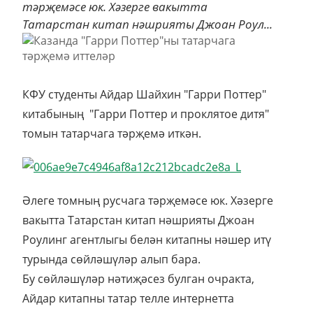
тәрҗемәсе юк. Хәзерге вакытта
Татарстан китап нәшрияты Джоан Роул...
КФУ студенты Айдар Шайхин "Гарри Поттер"
китабының "Гарри Поттер и проклятое дитя"
томын татарчага тәрҗемә иткән.
Әлеге томның русчага тәрҗемәсе юк. Хәзерге
вакытта Татарстан китап нәшрияты Джоан
Роулинг агентлыгы белән китапны нәшер итү
турында сөйләшүләр алып бара.
Бу сөйләшүләр нәтиҗәсез булган очракта,
Айдар китапны татар телле интернетта