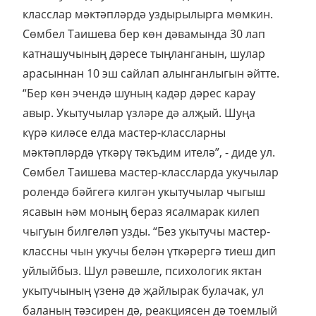
класслар мәктәпләрдә уздырылырга мөмкин.
Сөмбел Таишева бер көн дәвамында 30 лап
катнашучының дәресе тыңланганын, шулар
арасыннан 10 эш сайлап алынганлыгын әйтте.
“Бер көн эчендә шуның кадәр дәрес карау
авыр. Укытучылар үзләре дә алҗый. Шуңа
күрә киләсе елда мастер-классларны
мәктәпләрдә үткәрү тәкъдим ителә”, - диде ул.
Сөмбел Таишева мастер-классларда укучылар
ролендә бәйгегә килгән укытучылар чыгыш
ясавын һәм моның бераз ясалмарак килеп
чыгуын билгеләп узды. “Без укытучы мастер-
классны чын укучы белән үткәрергә тиеш дип
уйлыйбыз. Шул рәвешле, психологик яктан
укытучының үзенә дә җайлырак булачак, ул
баланың тәэсирен дә, реакциясен дә тоемлый