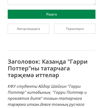
Язарга
Авторлашырга
Теркәлергә
Заголовок: Казанда "Гарри
Поттер"ны татарчага
тәрҗемә иттеләр
КФУ студенты Айдар Шайхин "Гарри
Поттер" китабының "Гарри Поттер и
проклятое дитя" томын татарчага
тәрҗемә иткән.Әлеге томның русчага