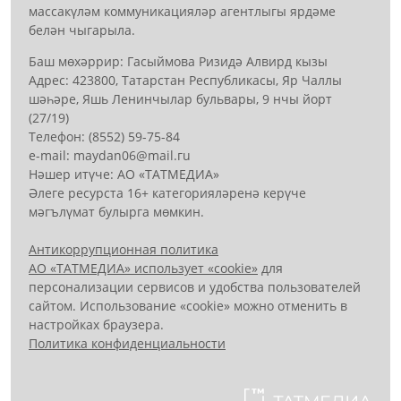
массакүләм коммуникацияләр агентлыгы ярдәме
белән чыгарыла.
Баш мөхәррир: Гасыймова Ризидә Алвирд кызы
Адрес: 423800, Татарстан Республикасы, Яр Чаллы
шәһәре, Яшь Ленинчылар бульвары, 9 нчы йорт
(27/19)
Телефон: (8552) 59-75-84
е-mail: mауdаn06@mail.гu
Нәшер итүче: АО «ТАТМЕДИА»
Әлеге ресурста 16+ категорияләренә керүче
мәгълүмат булырга мөмкин.
Антикоррупционная политика
АО «ТАТМЕДИА» использует «cookie»
для
персонализации сервисов и удобства пользователей
сайтом. Использование «cookie» можно отменить в
настройках браузера.
Политика конфиденциальности