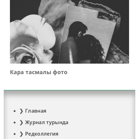
Кара тасмалы фото
Главная
Журнал турында
Редколлегия