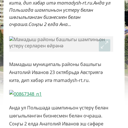
китә, дип хәбәр итә mamadysh-rt.ru.Анда ул
Польшада шампиньон үстерү белән
шөгыльләнгән бизнесмен белән
очраша.Соңгы 2 елда Ана...
Мамадыш муниципаль районы башлыгы
Анатолий Иванов 23 октябрьдә Австриягә
китә, дип хәбәр итә mamadysh-rt.ru.
Анда ул Польшада шампиньон үстерү белән
шөгыльләнгән бизнесмен белән очраша.
Соңгы 2 елда Анатолий Иванов эш сәфәре