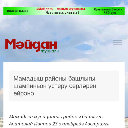
Мамадыш районы башлыгы
шампиньон үстерү серләрен
өйрәнә
Мамадыш муниципаль районы башлыгы
Анатолий Иванов 23 октябрьдә Австриягә