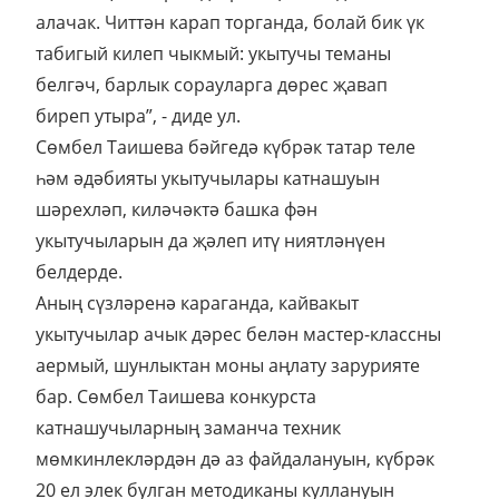
алачак. Читтән карап торганда, болай бик үк
табигый килеп чыкмый: укытучы теманы
белгәч, барлык сорауларга дөрес җавап
биреп утыра”, - диде ул.
Сөмбел Таишева бәйгедә күбрәк татар теле
һәм әдәбияты укытучылары катнашуын
шәрехләп, киләчәктә башка фән
укытучыларын да җәлеп итү ниятләнүен
белдерде.
Аның сүзләренә караганда, кайвакыт
укытучылар ачык дәрес белән мастер-классны
аермый, шунлыктан моны аңлату зарурияте
бар. Сөмбел Таишева конкурста
катнашучыларның заманча техник
мөмкинлекләрдән дә аз файдалануын, күбрәк
20 ел элек булган методиканы куллануын