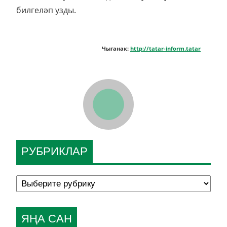
билгеләп узды.
Чыганак:
http://tatar-inform.tatar
РУБРИКЛАР
ЯҢА САН