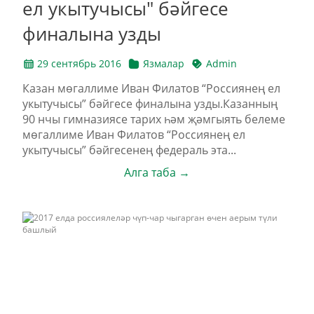
ел укытучысы" бәйгесе
финалына узды
29 сентябрь 2016
Язмалар
Admin
Казан мөгаллиме Иван Филатов “Россиянең ел
укытучысы” бәйгесе финалына узды.Казанның
90 нчы гимназиясе тарих һәм җәмгыять белеме
мөгаллиме Иван Филатов “Россиянең ел
укытучысы” бәйгесенең федераль эта...
Алга таба →