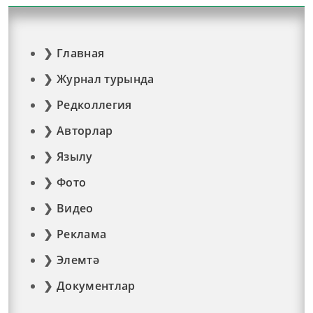
Главная
Журнал турында
Редколлегия
Авторлар
Язылу
Фото
Видео
Реклама
Элемтә
Документлар