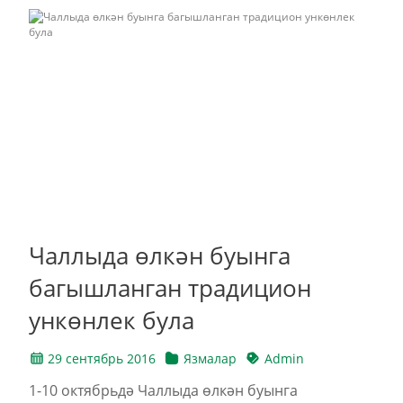
Чаллыда өлкән буынга
багышланган традицион
ункөнлек була
29 сентябрь 2016
Язмалар
Admin
1-10 октябрьдә Чаллыда өлкән буынга