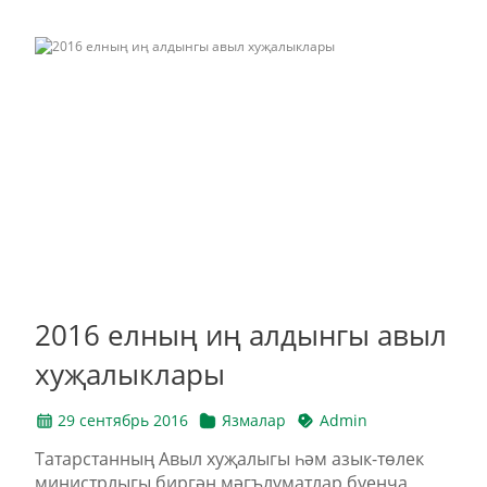
2016 елның иң алдынгы авыл
хуҗалыклары
29 сентябрь 2016
Язмалар
Admin
Татарстанның Авыл хуҗалыгы һәм азык-төлек
министрлыгы биргән мәгълүматлар буенча,