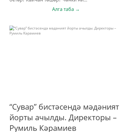
Алга таба →
“Сувар” бистәсендә мәдәният
йорты ачылды. Директоры –
Румиль Кәрамиев