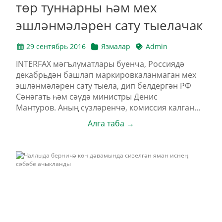
төр туннарны һәм мех
эшләнмәләрен сату тыелачак
29 сентябрь 2016
Язмалар
Admin
INTERFAX мәгълүматлары буенча, Россиядә
декабрьдән башлап маркировкаланмаган мех
эшләнмәләрен сату тыела, дип белдергән РФ
Сәнәгать һәм сәүдә министры Денис
Мантуров. Аның сүзләренчә, комиссия калган...
Алга таба →