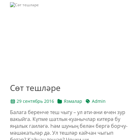
Сөт тешләре
29 сентябрь 2016
Язмалар
Admin
Балага беренче теш чыгу – ул әти-әни өчен зур
вакыйга. Күпме шатлык-куанычлар китерә бу
яңалык гаиләгә. Һәм шуның белән бергә борчу-
мәшәкатьләр дә. Ул тешләр кайчан чыгып
бетәр? Кайчан төшәр? Чөнки ни...