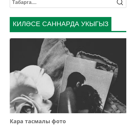
КИЛӘСЕ САННАРДА УКЫГЫЗ
Кара тасмалы фото