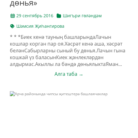
дөнья»
29 сентябрь 2016
Шигъри гөләндәм
Шәмсия ҖиҺангирова
* * *Биек кенә тауның башларындаЛачын
кошлар корган пар оя.Хәсрәт кенә аша, хәсрәт
беләнСабырларны сыный бу дөнья.Лачын гына
кошкай үз баласынКиек җәнлекләрдән
алдырмас.Акыллы ла бәндә дөньялыктаЯман...
Алга таба →