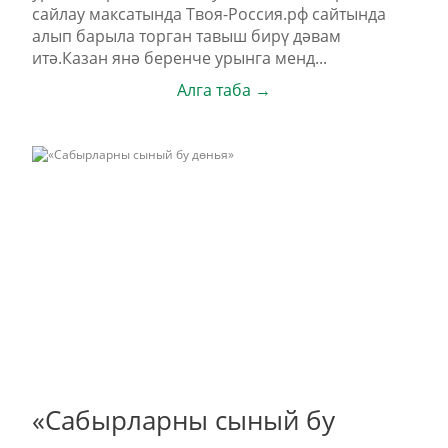
сайлау максатында Твоя-Россия.рф сайтында
алып барыла торган тавыш бирү дәвам
итә.Казан янә беренче урынга менд...
Алга таба →
«Сабырларны сыный бу