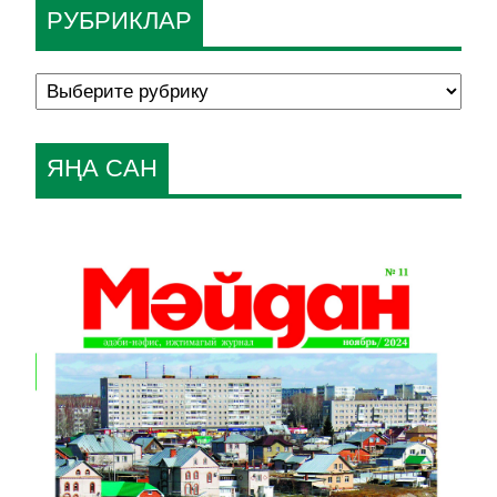
РУБРИКЛАР
ЯҢА САН