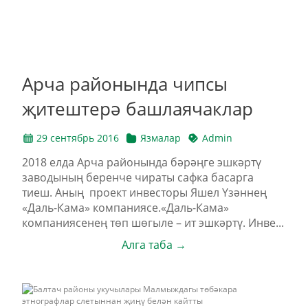
Арча районында чипсы
җитештерә башлаячаклар
29 сентябрь 2016
Язмалар
Admin
2018 елда Арча районында бәрәңге эшкәртү
заводының беренче чираты сафка басарга
тиеш. Аның проект инвесторы Яшел Үзәннең
«Даль-Кама» компаниясе.«Даль-Кама»
компаниясенең төп шөгыле – ит эшкәртү. Инве...
Алга таба →