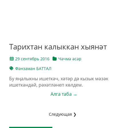
Тарихтан калыккан хыянәт
29 сентябрь 2016
Чәчмә әсәр
Фәнзаман БАТТАЛ
Бу яңалыкны ишеткәч, хәтәр дә кызык мәзәк
ишеткәндәй, рәхәтләнеп көлдем.
Алга таба →
Следующая ❯