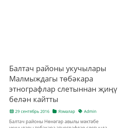
Балтач районы укучылары
Малмыждагы төбәкара
этнографлар слетыннан җиңү
белән кайтты
29 сентябрь 2016
Язмалар
Admin
Балтач районы Нөнәгәр авылы мәктәбе
укучылары төбәкара этнографлар слетында