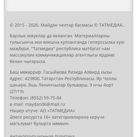
© 2015 - 2026. Мәйдан челтәр басмасы © ТАТМЕДИА..
Барлык хокуклар да якланган. Материалларны
тулысынча яки өлешчә кулланганда гиперссылка кую
мәҗбүри. "Татмедиа" республика матбугат һәм
массакүләм коммуникацияләр агентлыгы ярдәме
белән чыгарыла.
Баш мөхәррир: Гасыймова Ризидә Алвирд кызы
Адрес: 423800, Татарстан Республикасы, Яр Чаллы
шәһәре, Яшь Ленинчылар бульвары, 9 нчы йорт
(27/19)
Телефон: (8552) 59-75-84
е-mail: mауdаn06@mail.гu
Нәшер итүче: АО «ТАТМЕДИА»
Әлеге ресурста 16+ категорияләренә керүче
мәгълүмат булырга мөмкин.
Антикоррупционная политика