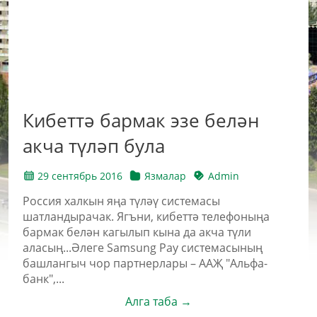
Кибеттә бармак эзе белән
акча түләп була
29 сентябрь 2016
Язмалар
Admin
Россия халкын яңа түләү системасы
шатландырачак. Ягъни, кибеттә телефоныңа
бармак белән кагылып кына да акча түли
аласың...Әлеге Samsung Pay системасының
башлангыч чор партнерлары – ААҖ "Альфа-
банк",...
Алга таба →