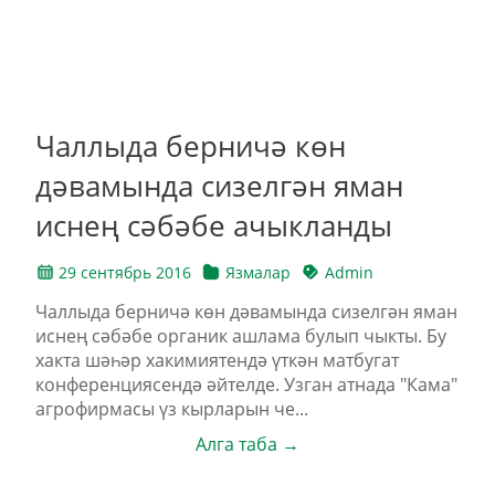
Чаллыда берничә көн
дәвамында сизелгән яман
иснең сәбәбе ачыкланды
29 сентябрь 2016
Язмалар
Admin
Чаллыда берничә көн дәвамында сизелгән яман
иснең сәбәбе органик ашлама булып чыкты. Бу
хакта шәһәр хакимиятендә үткән матбугат
конференциясендә әйтелде. Узган атнада "Кама"
агрофирмасы үз кырларын че...
Алга таба →