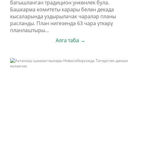
багышланган традицион ункөнлек була.
Башкарма комитеты карары белән декада
кысаларында уздырылачак чаралар планы
расланды. План нигезендә 63 чара үткәрү
планлаштыры...
Алга таба →