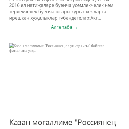
2016 ел нәтиҗәләре буенча үсемлекчелек һәм
терлекчелек буенча югары күрсәткечләргә
ирешкән хуҗалыклар түбәндәгеләр:Акт...
Алга таба →
Казан мөгаллиме "Россиянең