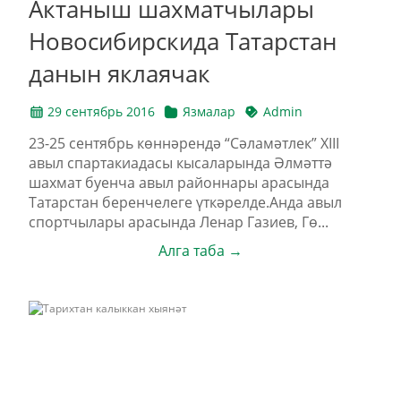
Актаныш шахматчылары
Новосибирскида Татарстан
данын яклаячак
29 сентябрь 2016
Язмалар
Admin
23-25 сентябрь көннәрендә “Сәламәтлек” XIII
авыл спартакиадасы кысаларында Әлмәттә
шахмат буенча авыл районнары арасында
Татарстан беренчелеге үткәрелде.Анда авыл
спортчылары арасында Ленар Газиев, Гө...
Алга таба →