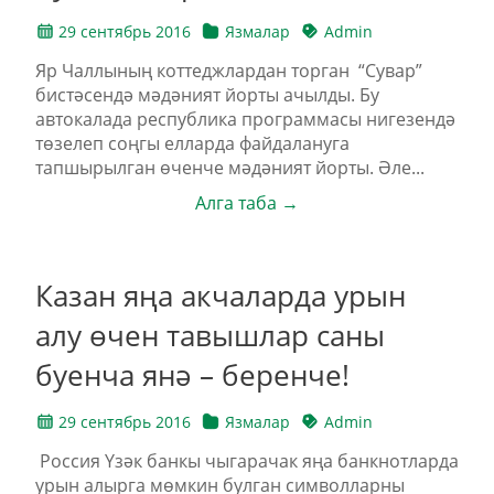
29 сентябрь 2016
Язмалар
Admin
Яр Чаллының коттеджлардан торган “Сувар”
бистәсендә мәдәният йорты ачылды. Бу
автокалада республика программасы нигезендә
төзелеп соңгы елларда файдалануга
тапшырылган өченче мәдәният йорты. Әле...
Алга таба →
Казан яңа акчаларда урын
алу өчен тавышлар саны
буенча янә – беренче!
29 сентябрь 2016
Язмалар
Admin
Россия Үзәк банкы чыгарачак яңа банкнотларда
урын алырга мөмкин булган символларны