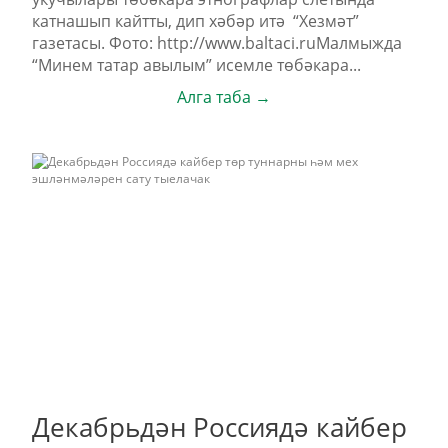
катнашып кайтты, дип хәбәр итә “Хезмәт”
газетасы. Фото: http://www.baltaci.ruМалмыжда
“Минем татар авылым” исемле төбәкара...
Алга таба →
Декабрьдән Россиядә кайбер