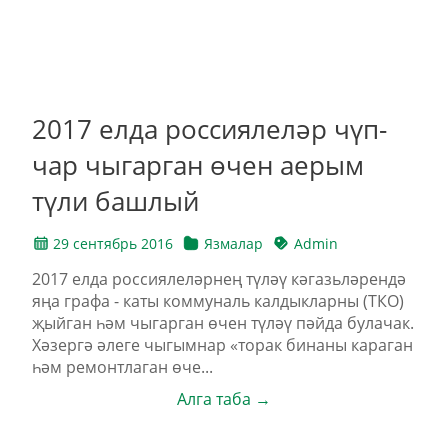
2017 елда россиялеләр чүп-
чар чыгарган өчен аерым
түли башлый
29 сентябрь 2016
Язмалар
Admin
2017 елда россиялеләрнең түләү кәгазьләрендә
яңа графа - каты коммуналь калдыкларны (ТКО)
җыйган һәм чыгарган өчен түләү пәйда булачак.
Хәзергә әлеге чыгымнар «торак бинаны караган
һәм ремонтлаган өче...
Алга таба →