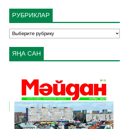
РУБРИКЛАР
ЯҢА САН