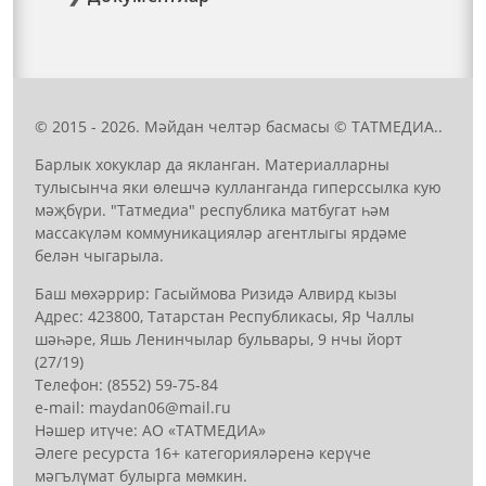
© 2015 - 2026. Мәйдан челтәр басмасы © ТАТМЕДИА..
Барлык хокуклар да якланган. Материалларны
тулысынча яки өлешчә кулланганда гиперссылка кую
мәҗбүри. "Татмедиа" республика матбугат һәм
массакүләм коммуникацияләр агентлыгы ярдәме
белән чыгарыла.
Баш мөхәррир: Гасыймова Ризидә Алвирд кызы
Адрес: 423800, Татарстан Республикасы, Яр Чаллы
шәһәре, Яшь Ленинчылар бульвары, 9 нчы йорт
(27/19)
Телефон: (8552) 59-75-84
е-mail: mауdаn06@mail.гu
Нәшер итүче: АО «ТАТМЕДИА»
Әлеге ресурста 16+ категорияләренә керүче
мәгълүмат булырга мөмкин.