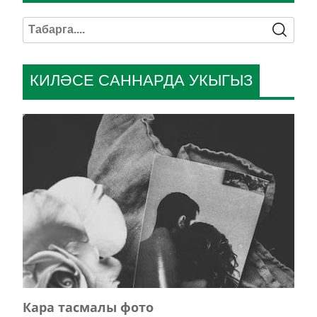
КИЛӘСЕ САННАРДА УКЫГЫЗ
Кара тасмалы фото