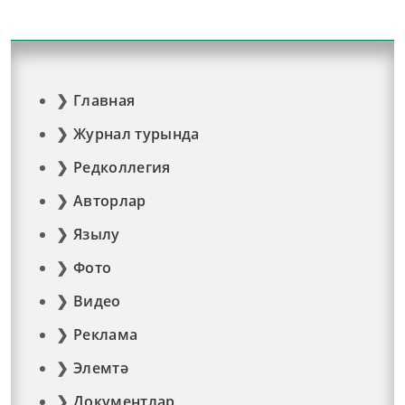
Главная
Журнал турында
Редколлегия
Авторлар
Язылу
Фото
Видео
Реклама
Элемтә
Документлар