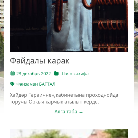
Файдалы карак
23 декабрь 2022
Шаян сәхифә
Фәнзаман БАТТАЛ
Хәйдәр Гәрәичнең кабинетына проходнойда
торучы Оркыя карчык атылып керде.
Алга таба →