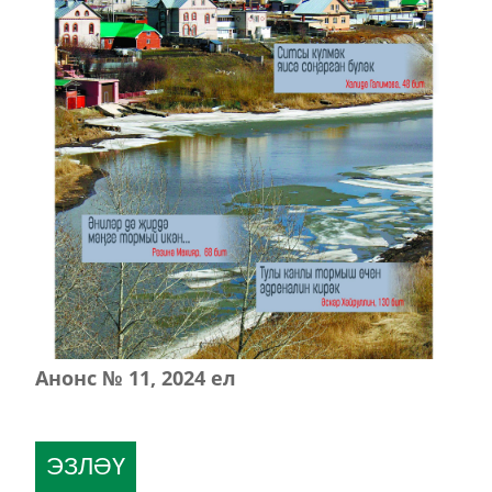
Анонс № 11, 2024 ел
ЭЗЛӘҮ