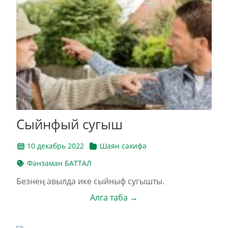
Сыйнфый сугыш
10 декабрь 2022
Шаян сәхифә
Фәнзаман БАТТАЛ
Безнең авылда ике сыйныф сугышты.
Алга таба →