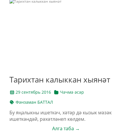
Тарихтан калыккан хыянәт
29 сентябрь 2016
Чәчмә әсәр
Фәнзаман БАТТАЛ
Бу яңалыкны ишеткәч, хәтәр дә кызык мәзәк
ишеткәндәй, рәхәтләнеп көлдем.
Алга таба →