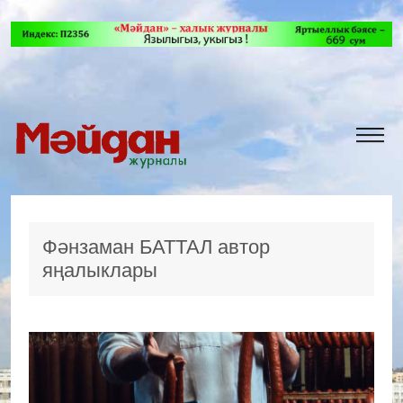
Фәнзаман БАТТАЛ автор
яңалыклары