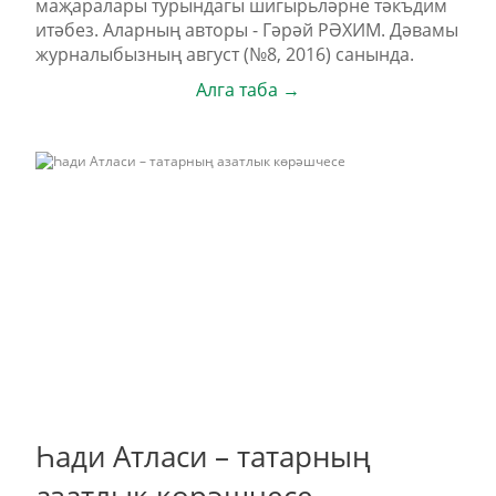
маҗаралары турындагы шигырьләрне тәкъдим
итәбез. Аларның авторы - Гәрәй РӘХИМ. Дәвамы
журналыбызның август (№8, 2016) санында.
Алга таба →
Һади Атласи – татарның
азатлык көрәшчесе