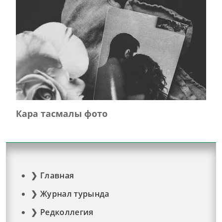
Кара тасмалы фото
Главная
Журнал турында
Редколлегия