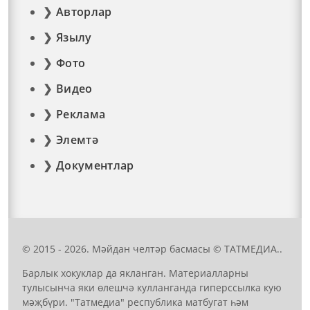
Авторлар
Язылу
Фото
Видео
Реклама
Элемтә
Документлар
© 2015 - 2026. Мәйдан челтәр басмасы © ТАТМЕДИА..
Барлык хокуклар да якланган. Материалларны
тулысынча яки өлешчә кулланганда гиперссылка кую
мәҗбүри. "Татмедиа" республика матбугат һәм