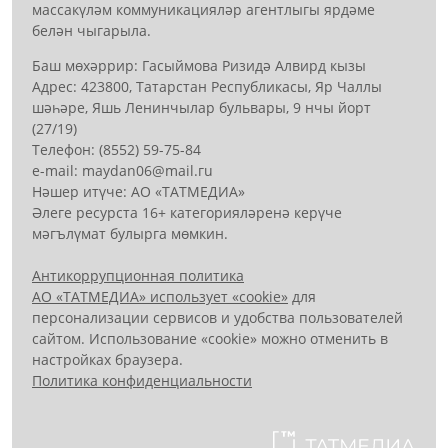
массакүләм коммуникацияләр агентлыгы ярдәме
белән чыгарыла.
Баш мөхәррир: Гасыймова Ризидә Алвирд кызы
Адрес: 423800, Татарстан Республикасы, Яр Чаллы
шәһәре, Яшь Ленинчылар бульвары, 9 нчы йорт
(27/19)
Телефон: (8552) 59-75-84
е-mail: mауdаn06@mail.гu
Нәшер итүче: АО «ТАТМЕДИА»
Әлеге ресурста 16+ категорияләренә керүче
мәгълүмат булырга мөмкин.
Антикоррупционная политика
АО «ТАТМЕДИА» использует «cookie»
для
персонализации сервисов и удобства пользователей
сайтом. Использование «cookie» можно отменить в
настройках браузера.
Политика конфиденциальности