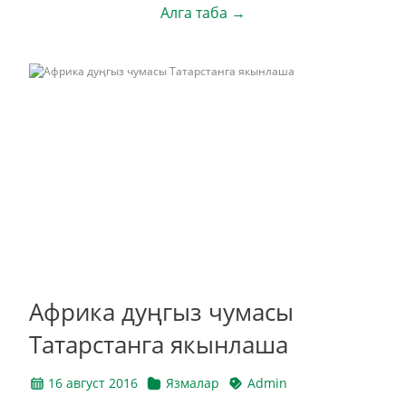
Алга таба →
Африка дуңгыз чумасы
Татарстанга якынлаша
16 август 2016
Язмалар
Admin