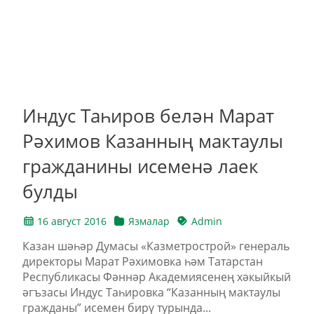
Индус Таһиров белән Марат
Рәхимов Казанның мактаулы
гражданины исеменә лаек
булды
16 август 2016
Язмалар
Admin
Казан шәһәр Думасы «Казметрострой» генераль
директоры Марат Рәхимовка һәм Татарстан
Республикасы Фәннәр Академиясенең хәкыйкый
әгъзасы Индус Таһировка “Казанның мактаулы
гражданы” исемен бирү турында...