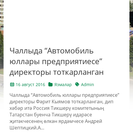
Чаллыда “Автомобиль
юллары предприятиесе”
директоры тоткарланган
16 август 2016
Язмалар
Admin
Чаллыда “Автомобиль юллары предприятиесе”
директоры Фәрит Кыямов тоткарланган, дип
хәбәр итә Россия Тикшерү комитетының
Татарстан буенча Тикшерү идарәсе
җитәкчесенең өлкән ярдәмчесе Андрей
Шептицкий.А...