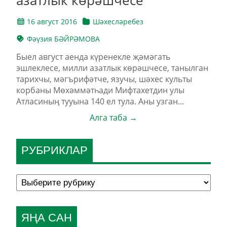
16 август 2016
Шәхесләребез
Фәүзия БӘЙРӘМОВА
Быел август аенда күренекле җәмәгать
эшлеклесе, милли азатлык көрәшчесе, танылган
тарихчы, мәгърифәтче, язучы, шәхес культы
корбаны Мөхәммәтһади Мифтахетдин улы
Атласиның тууына 140 ел тула. Аны узган...
Алга таба →
РУБРИКЛАР
ЯҢА САН