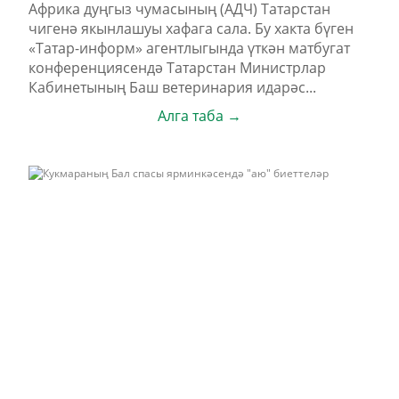
Африка дуңгыз чумасының (АДЧ) Татарстан
чигенә якынлашуы хафага сала. Бу хакта бүген
«Татар-информ» агентлыгында үткән матбугат
конференциясендә Татарстан Министрлар
Кабинетының Баш ветеринария идарәс...
Алга таба →