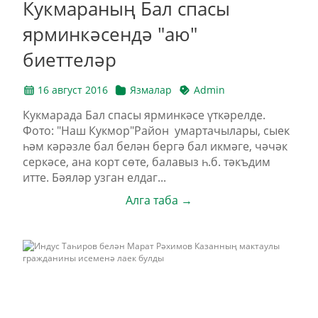
Кукмараның Бал спасы
ярминкәсендә "аю"
биеттеләр
16 август 2016
Язмалар
Admin
Кукмарада Бал спасы ярминкәсе үткәрелде.
Фото: "Наш Кукмор"Район умартачылары, сыек
һәм кәрәзле бал белән бергә бал икмәге, чәчәк
серкәсе, ана корт сөте, балавыз һ.б. тәкъдим
итте. Бәяләр узган елдаг...
Алга таба →