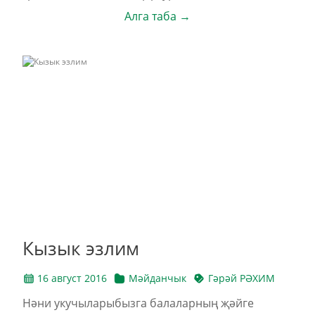
Алга таба →
Кызык эзлим
16 август 2016
Мәйданчык
Гәрәй РӘХИМ
Нәни укучыларыбызга балаларның җәйге