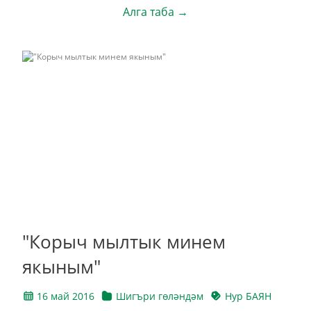
Алга таба →
"Корыч мылтык минем
якыным"
16 май 2016
Шигъри гөләндәм
Нур БАЯН