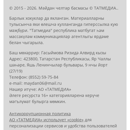
© 2015 - 2026. Мәйдан челтәр басмасы © ТАТМЕДИА..
Барлык хокуклар да якланган. Материалларны
тулысынча яки өлешчә кулланганда гиперссылка кую
мәҗбүри. "Татмедиа" республика матбугат һәм
массакүләм коммуникацияләр агентлыгы ярдәме
белән чыгарыла.
Баш мөхәррир: Гасыймова Ризидә Алвирд кызы
Адрес: 423800, Татарстан Республикасы, Яр Чаллы
шәһәре, Яшь Ленинчылар бульвары, 9 нчы йорт
(27/19)
Телефон: (8552) 59-75-84
е-mail: mауdаn06@mail.гu
Нәшер итүче: АО «ТАТМЕДИА»
Әлеге ресурста 16+ категорияләренә керүче
мәгълүмат булырга мөмкин.
Антикоррупционная политика
АО «ТАТМЕДИА» использует «cookie»
для
персонализации сервисов и удобства пользователей