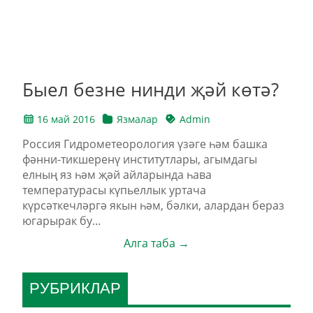
Быел безне нинди җәй көтә?
16 май 2016
Язмалар
Admin
Россия Гидрометеорология үзәге һәм башка
фәнни-тикшеренү институтлары, агымдагы
елның яз һәм җәй айларында һава
температурасы күпьеллык уртача
күрсәткечләргә якын һәм, бәлки, алардан бераз
югарырак бу...
Алга таба →
РУБРИКЛАР