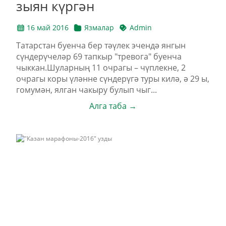
зыян күргән
16 май 2016
Язмалар
Admin
Татарстан буенча бер тәүлек эчендә янгын
сүндерүчеләр 69 тапкыр "тревога" буенча
чыккан.Шуларның 11 очрагы – чүплекне, 2
очрагы коры үләнне сүндерүгә туры килә, ә 29 ы,
гомумән, ялган чакыру булып чыг...
Алга таба →