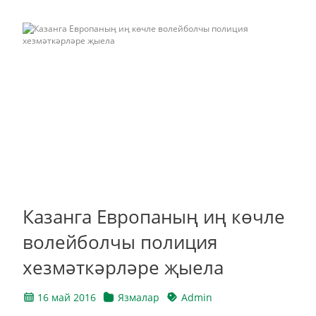
Казанга Европаның иң көчле
волейболчы полиция
хезмәткәрләре җыела
16 май 2016
Язмалар
Admin