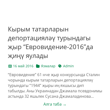
Кырым татарларын
депортацияләү турындагы
җыр “Евровидение-2016”да
җиңү яулады
16 май 2016
Язмалар
Admin
“Евровидение” 61 нче җыр конкурсында Сталин
чорында кырым татарларын депортацияләү
турындагы “1944” җыры иң яхшысы дип
табылды. Аны Украинадан Джамала псевдонимы
астында 32 яшьлек Сусана Джамаладинова...
Алга таба →