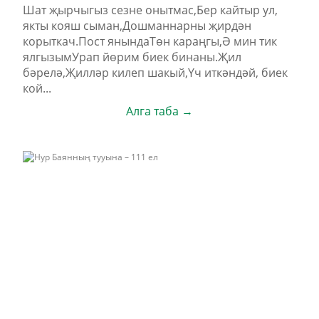
Шат җырчыгыз сезне онытмас,Бер кайтыр ул,
якты кояш сыман,Дошманнарны җирдән
корыткач.Пост янындаТөн караңгы,Ә мин тик
ялгызымУрап йөрим биек бинаны.Җил
бәрелә,Җилләр килеп шакый,Үч иткәндәй, биек
кой...
Алга таба →