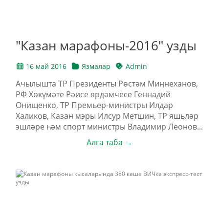
"Казан марафоны-2016" узды
16 май 2016
Язмалар
Admin
Ачылышта ТР Президенты Рөстәм Миңнеханов,
РФ Хөкүмәте Рәисе ярдәмчесе Геннадий
Онищенко, ТР Премьер-министры Илдар
Халиков, Казан мэры Илсур Метшин, ТР яшьләр
эшләре һәм спорт министры Владимир Леонов...
Алга таба →