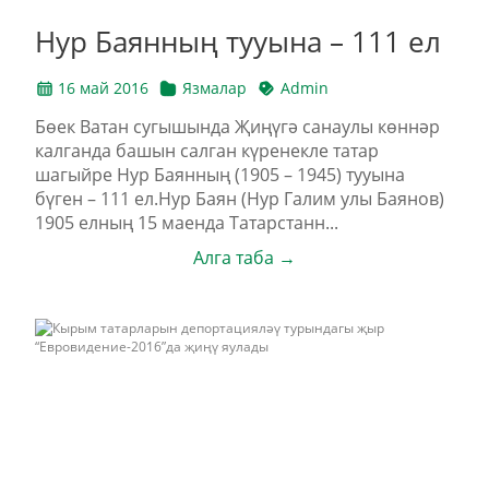
Нур Баянның тууына – 111 ел
16 май 2016
Язмалар
Admin
Бөек Ватан сугышында Җиңүгә санаулы көннәр
калганда башын салган күренекле татар
шагыйре Нур Баянның (1905 – 1945) тууына
бүген – 111 ел.Нур Баян (Нур Галим улы Баянов)
1905 елның 15 маенда Татарстанн...
Алга таба →