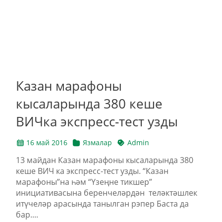
Казан марафоны
кысаларында 380 кеше
ВИЧка экспресс-тест узды
16 май 2016
Язмалар
Admin
13 майдан Казан марафоны кысаларында 380
кеше ВИЧ ка экспресс-тест узды. “Казан
марафоны”на һәм “Үзеңне тикшер”
инициативасына беренчеләрдән теләктәшлек
итүчеләр арасында танылган рэпер Баста да
бар....