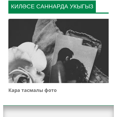
КИЛӘСЕ САННАРДА УКЫГЫЗ
Кара тасмалы фото