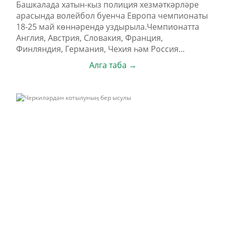
Башкалада хатын-кыз полиция хезмәткәрләре
арасында волейбол буенча Европа чемпионаты
18-25 май көннәрендә уздырыла.Чемпионатта
Англия, Австрия, Словакия, Франция,
Финляндия, Германия, Чехия һәм Россия...
Алга таба →