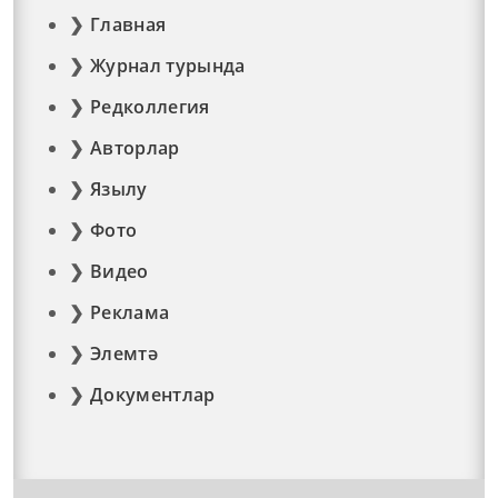
Главная
Журнал турында
Редколлегия
Авторлар
Язылу
Фото
Видео
Реклама
Элемтә
Документлар