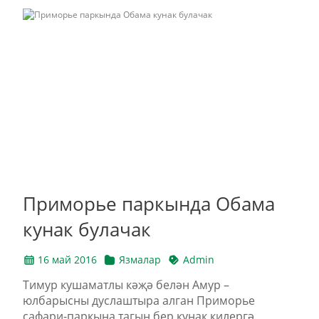
Приморье паркында Обама
кунак булачак
16 май 2016
Язмалар
Admin
Тимур кушаматлы кәҗә белән Амур –
юлбарысны дуслаштыра алган Приморье
сафари-паркына тагын бер кунак килергә