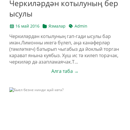
Черкиләрдән котылуның бер
ысулы
16 май 2016
Язмалар
Admin
Черкиләрдән котылуның гап-гади ысулы бар
икән.Лимонны икегә бүлеп, аңа канәферләр
(тәмләткеч) батырып чыгабыз да йоклый торган
карават янына куябыз. Хуш ис тә килеп торачак,
черкиләр дә азапламаячак.Т...
Алга таба →