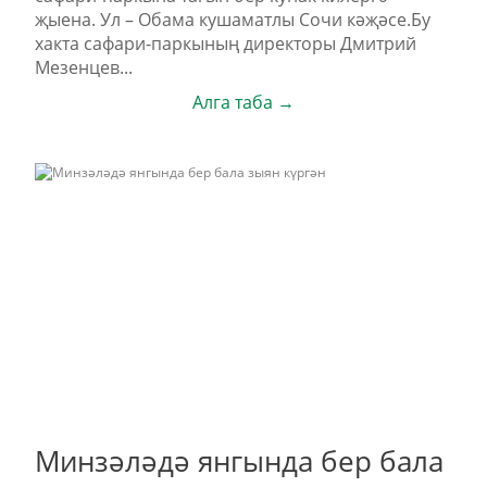
җыена. Ул – Обама кушаматлы Сочи кәҗәсе.Бу
хакта сафари-паркының директоры Дмитрий
Мезенцев...
Алга таба →
Минзәләдә янгында бер бала