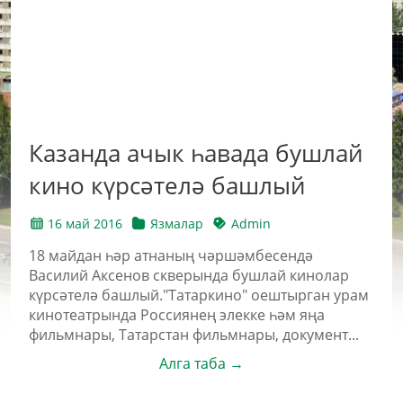
Казанда ачык һавада бушлай
кино күрсәтелә башлый
16 май 2016
Язмалар
Admin
18 майдан һәр атнаның чәршәмбесендә
Василий Аксенов скверында бушлай кинолар
күрсәтелә башлый."Татаркино" оештырган урам
кинотеатрында Россиянең элекке һәм яңа
фильмнары, Татарстан фильмнары, документ...
Алга таба →