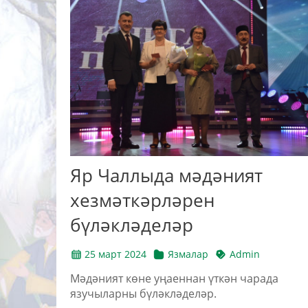
Яр Чаллыда мәдәният
хезмәткәрләрен
бүләкләделәр
25 март 2024
Язмалар
Admin
Мәдәният көне уңаеннан үткән чарада
язучыларны бүләкләделәр.