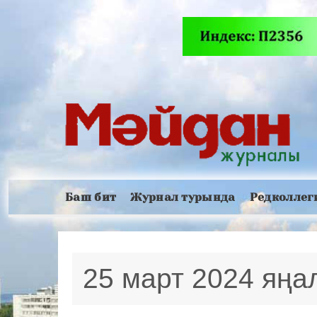
Баш бит
Журнал турында
Редколлег
25 март 2024 яң