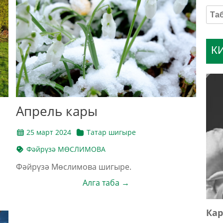
К
Апрель кары
25 март 2024
Татар шигыре
Фәйрүзә МӨСЛИМОВА
Фәйрүзә Мөслимова шигыре.
Алга таба →
Кар