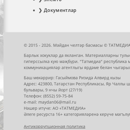
Документлар
© 2015 - 2026. Мәйдан челтәр басмасы © ТАТМЕДИА
Барлык хокуклар да якланган. Материалларны тулы
гиперссылка кую мәҗбүри. "Татмедиа" республика 
коммуникацияләр агентлыгы ярдәме белән чыгары
Баш мөхәррир: Гасыймова Ризидә Алвирд кызы
Адрес: 423800, Татарстан Республикасы, Яр Чаллы
бульвары, 9 нчы йорт (27/19)
Телефон: (8552) 59-75-84
е-mail: mауdаn06@mail.гu
Нәшер итүче: АО «ТАТМЕДИА»
Әлеге ресурста 16+ категорияләренә керүче мәгълү
Антикоррупционная политика