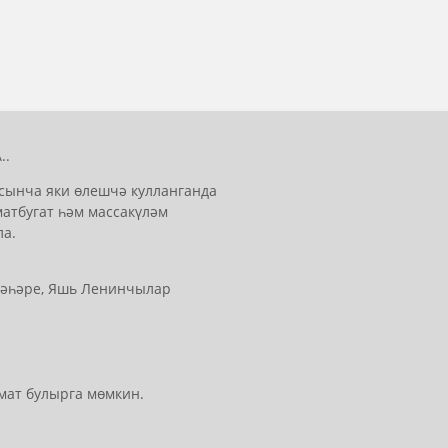
..
сынча яки өлешчә кулланганда
матбугат һәм массакүләм
ла.
 шәһәре, Яшь Ленинчылар
мат булырга мөмкин.