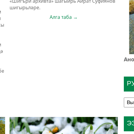
«Шигъри архивта» шагыйрь Айрат Суфиянов
шигырьләре.
м
Алга таба →
м
сы
и
дә
Ано
бе
Р
Э