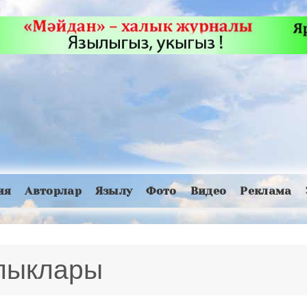
ия
Авторлар
Язылу
Фото
Видео
Реклама
алыклары