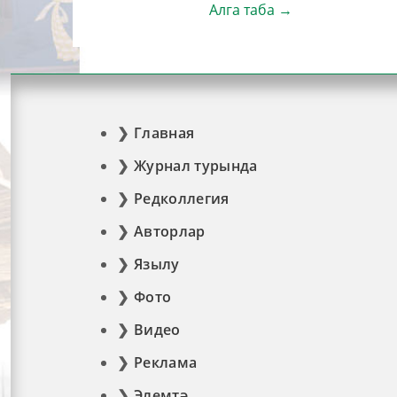
Алга таба →
Главная
Журнал турында
Редколлегия
Авторлар
Язылу
Фото
Видео
Реклама
Элемтә