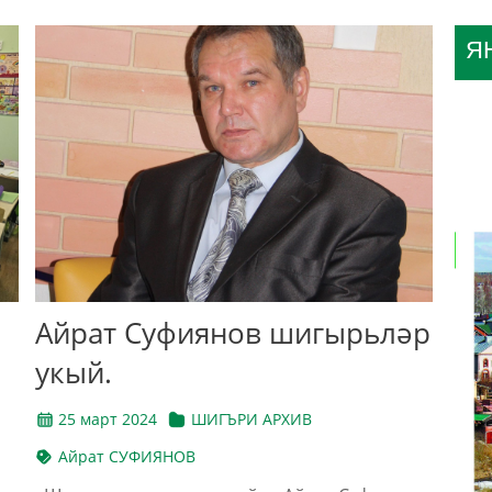
Я
Айрат Суфиянов шигырьләр
укый.
25 март 2024
ШИГЪРИ АРХИВ
Айрат СУФИЯНОВ