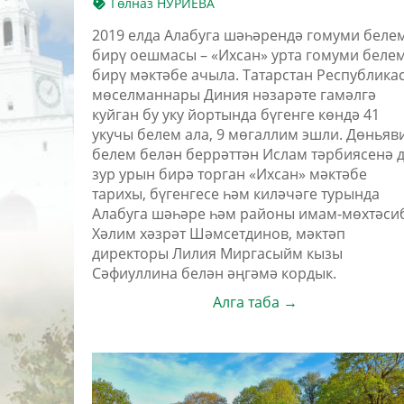
Гөлназ НУРИЕВА
2019 елда Алабуга шәһәрендә гомуми беле
бирү оешмасы – «Ихсан» урта гомуми беле
бирү мәктәбе ачыла. Татарстан Республика
мөселманнары Диния нәзарәте гамәлгә
куйган бу уку йортында бүгенге көндә 41
укучы белем ала, 9 мөгаллим эшли. Дөньяв
белем белән беррәттән Ислам тәрбиясенә 
зур урын бирә торган «Ихсан» мәктәбе
тарихы, бүгенгесе һәм киләчәге турында
Алабуга шәһәре һәм районы имам-мөхтәси
Хәлим хәзрәт Шәмсетдинов, мәктәп
директоры Лилия Миргасыйм кызы
Сәфиуллина белән әңгәмә кордык.
Алга таба →