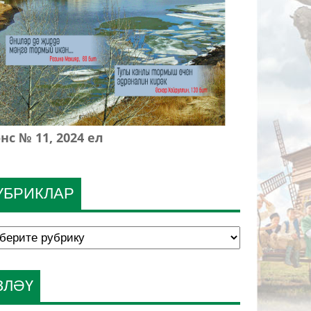
нс № 11, 2024 ел
УБРИКЛАР
ЗЛӘҮ