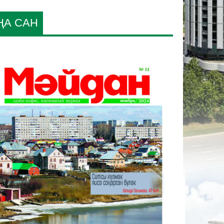
ҢА САН