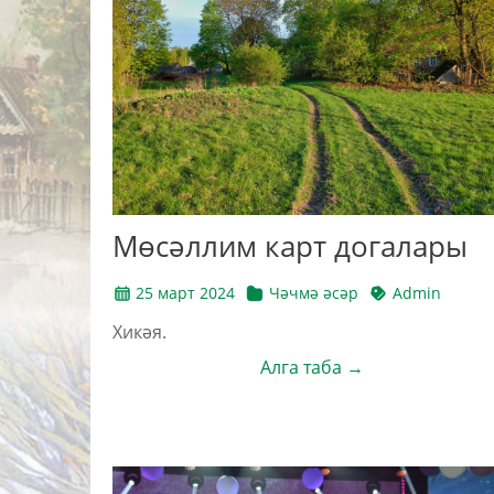
Мөсәллим карт догалары
25 март 2024
Чәчмә әсәр
Admin
Хикәя.
Алга таба →