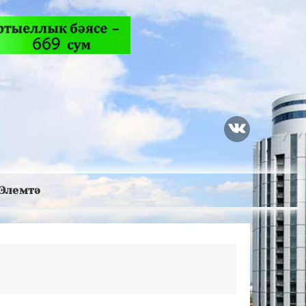
Элемтә