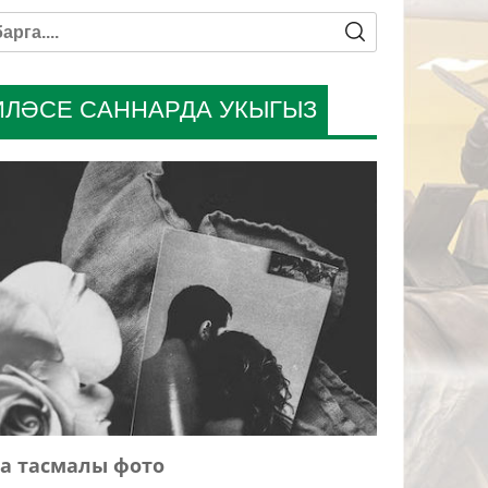
ИЛӘСЕ САННАРДА УКЫГЫЗ
а тасмалы фото