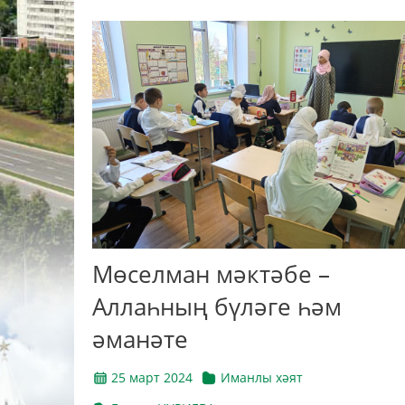
Мөселман мәктәбе –
Аллаһның бүләге һәм
әманәте
25 март 2024
Иманлы хәят