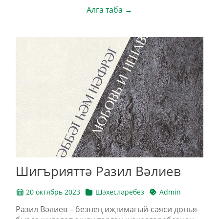
Алга таба →
Шигърияттә Разил Вәлиев
20 октябрь 2023
Шәхесләребез
Admin
Ра­зил Вә­ли­ев – без­нең иҗ­ти­ма­гый-сә­я­си дөнь­я­