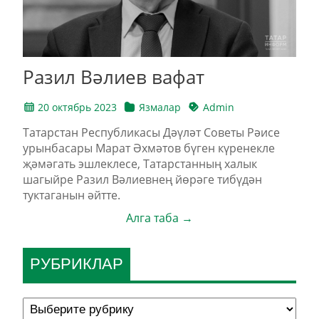
Разил Вәлиев вафат
20 октябрь 2023
Язмалар
Admin
Татарстан Республикасы Дәүләт Советы Рәисе
урынбасары Марат Әхмәтов бүген күренекле
җәмәгать эшлеклесе, Татарстанның халык
шагыйре Разил Вәлиевнең йөрәге тибүдән
туктаганын әйтте.
Алга таба →
РУБРИКЛАР