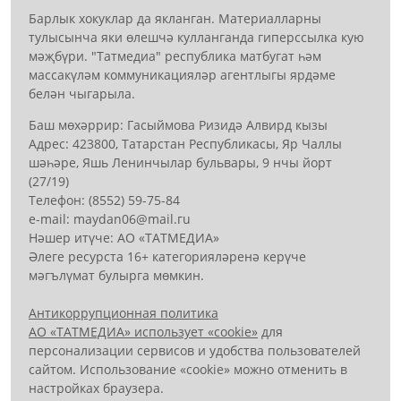
Барлык хокуклар да якланган. Материалларны
тулысынча яки өлешчә кулланганда гиперссылка кую
мәҗбүри. "Татмедиа" республика матбугат һәм
массакүләм коммуникацияләр агентлыгы ярдәме
белән чыгарыла.
Баш мөхәррир: Гасыймова Ризидә Алвирд кызы
Адрес: 423800, Татарстан Республикасы, Яр Чаллы
шәһәре, Яшь Ленинчылар бульвары, 9 нчы йорт
(27/19)
Телефон: (8552) 59-75-84
е-mail: mауdаn06@mail.гu
Нәшер итүче: АО «ТАТМЕДИА»
Әлеге ресурста 16+ категорияләренә керүче
мәгълүмат булырга мөмкин.
Антикоррупционная политика
АО «ТАТМЕДИА» использует «cookie»
для
персонализации сервисов и удобства пользователей
сайтом. Использование «cookie» можно отменить в
настройках браузера.