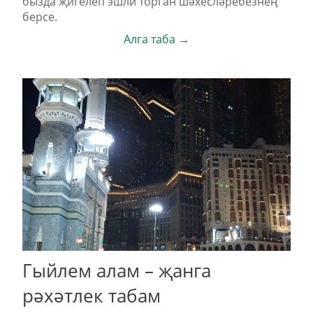
быз­да җи­ге­леп эш­ли тор­ган шә­хес­лә­ре­без­нең
бер­се.
Алга таба →
Гыйлем алам – җанга
рәхәтлек табам