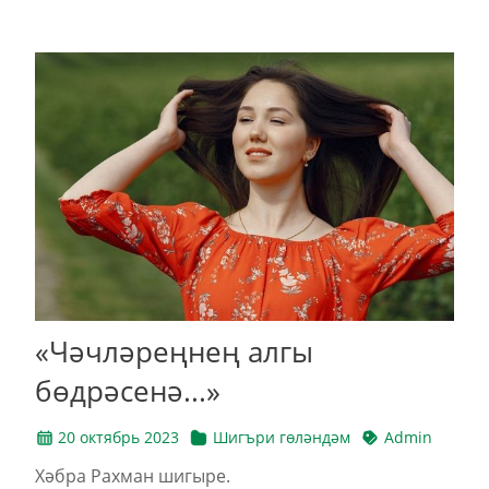
«Чәчләреңнең алгы
бөдрәсенә...»
20 октябрь 2023
Шигъри гөләндәм
Admin
Хәбра Рахман шигыре.