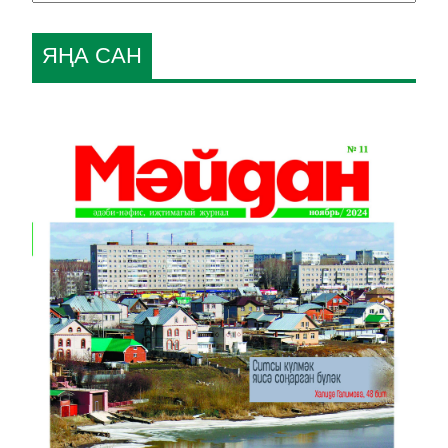
ЯҢА САН