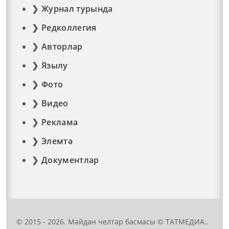
Журнал турында
Редколлегия
Авторлар
Язылу
Фото
Видео
Реклама
Элемтә
Документлар
© 2015 - 2026. Мәйдан челтәр басмасы © ТАТМЕДИА..