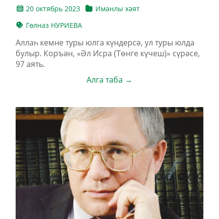
20 октябрь 2023
Иманлы хәят
Гөлназ НУРИЕВА
Аллаһ кемне туры юлга күндерсә, ул туры юлда
булыр. Коръән, «Әл Исра (Төнге күчеш)» сүрәсе,
97 аять.
Алга таба →