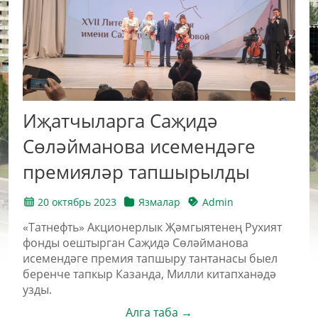
Иҗатчыларга Саҗидә
Сөләйманова исемендәге
премияләр тапшырылды
20 октябрь 2023
Язмалар
Admin
«Татнефть» Акционерлык Җәмгыятенең Рухият
фонды оештырган Саҗидә Сөләйманова
исемендәге премия тапшыру тантанасы быел
беренче тапкыр Казанда, Милли китапханәдә
узды.
Алга таба →