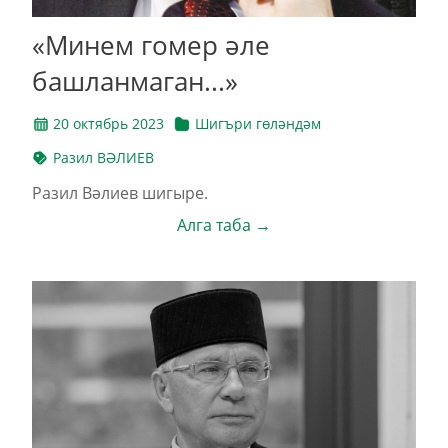
«Минем гомер әле
башланмаган...»
20 октябрь 2023
Шигъри гөләндәм
Разил ВӘЛИЕВ
Разил Вәлиев шигыре.
Алга таба →