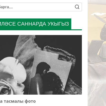
ИЛӘСЕ САННАРДА УКЫГЫЗ
а тасмалы фото