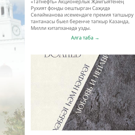
«Татнефть» Акционерлык Җәмгыятенең
Рухият фонды оештырган Саҗидә
Сөләйманова исемендәге премия тапшыру
тантанасы быел беренче тапкыр Казанда,
Милли китапханәдә узды.
Алга таба →