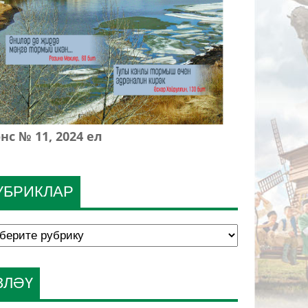
нс № 11, 2024 ел
УБРИКЛАР
ЗЛӘҮ