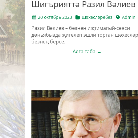
Шигърияттә Разил Вәлиев
20 октябрь 2023
Шәхесләребез
Admin
Ра­зил Вә­ли­ев – без­нең иҗ­ти­ма­гый-сә­я­си
дөнь­я­быз­да җи­ге­леп эш­ли тор­ган шә­хес­лә­
без­нең бер­се.
Алга таба →