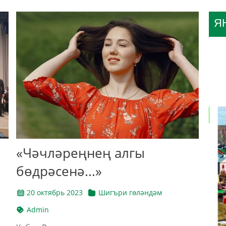
Я
«Чәчләреңнең алгы
бөдрәсенә...»
20 октябрь 2023
Шигъри гөләндәм
Admin