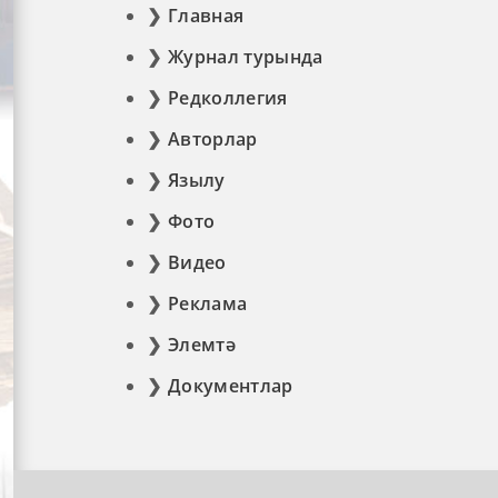
Главная
Журнал турында
Редколлегия
Авторлар
Язылу
Фото
Видео
Реклама
Элемтә
Документлар