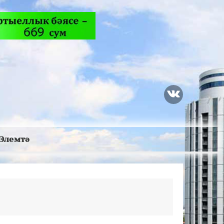
Элемтә