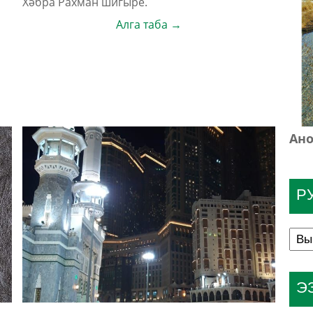
Хәбра Рахман шигыре.
Алга таба →
Ано
Р
Э