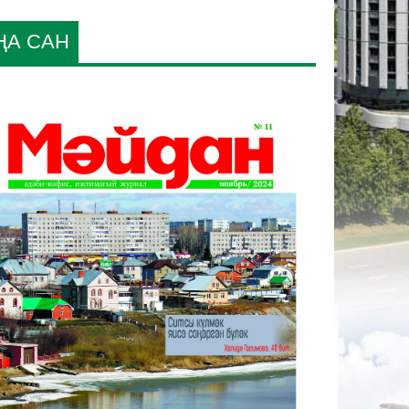
ҢА САН