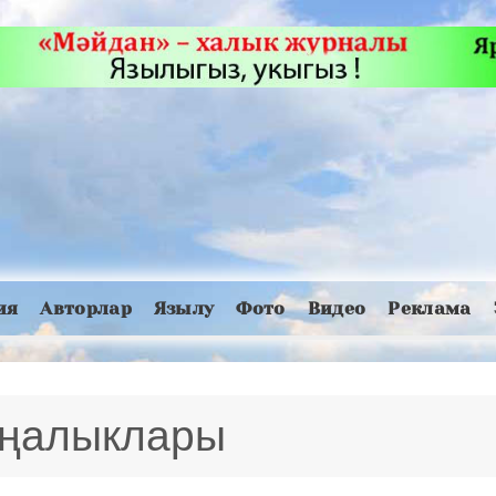
ия
Авторлар
Язылу
Фото
Видео
Реклама
яңалыклары