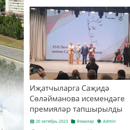
Иҗатчыларга Саҗидә
Сөләйманова исемендәге
премияләр тапшырылды
20 октябрь 2023
Язмалар
Admin