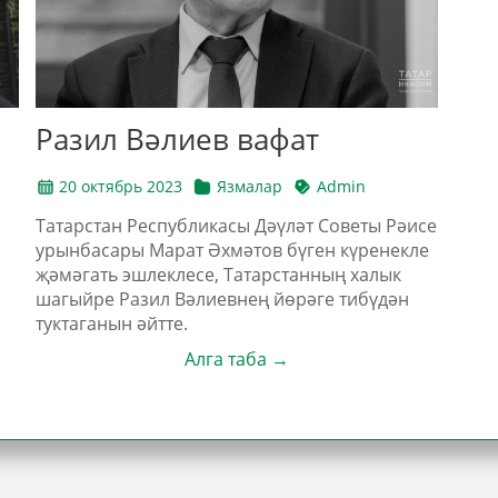
Разил Вәлиев вафат
20 октябрь 2023
Язмалар
Admin
Татарстан Республикасы Дәүләт Советы Рәисе
урынбасары Марат Әхмәтов бүген күренекле
җәмәгать эшлеклесе, Татарстанның халык
шагыйре Разил Вәлиевнең йөрәге тибүдән
туктаганын әйтте.
Алга таба →