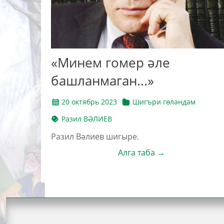
«Минем гомер әле
башланмаган...»
20 октябрь 2023
Шигъри гөләндәм
Разил ВӘЛИЕВ
Разил Вәлиев шигыре.
Алга таба →