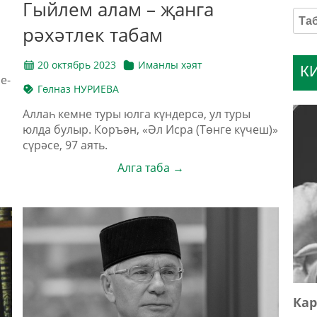
Гыйлем алам – җанга
рәхәтлек табам
20 октябрь 2023
Иманлы хәят
К
ре­
Гөлназ НУРИЕВА
Аллаһ кемне туры юлга күндерсә, ул туры
юлда булыр. Коръән, «Әл Исра (Төнге күчеш)»
сүрәсе, 97 аять.
Алга таба →
Кар