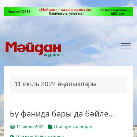
11 июль 2022 яңалыклары
Бу фанида бары да бәйле...
11 июль 2022
Шигъри гөләндәм
Шәмсия ҖиҺангирова