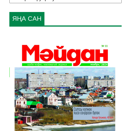
ЯҢА САН