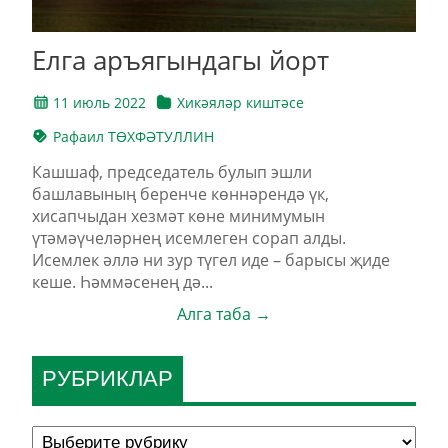
Елга аръягындагы йорт
11 июль 2022
Хикәяләр киштәсе
Рафаил ТӨХФӘТУЛЛИН
Кашшаф, председатель булып эшли
башлавының беренче көннәрендә үк,
хисапчыдан хезмәт көне минимумын
үтәмәүчеләрнең исемлеген сорап алды.
Исемлек әллә ни зур түгел иде – барысы җиде
кеше. Һәммәсенең дә...
Алга таба →
РУБРИКЛАР