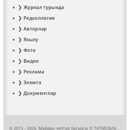
Журнал турында
Редколлегия
Авторлар
Язылу
Фото
Видео
Реклама
Элемтә
Документлар
© 2015 - 2026. Мәйдан челтәр басмасы © ТАТМЕДИА..