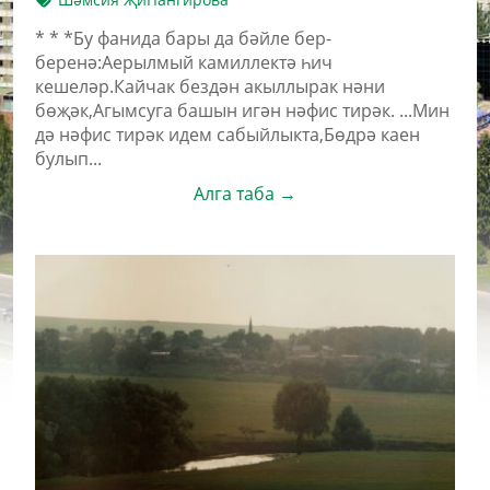
* * *Бу фанида бары да бәйле бер-
беренә:Аерылмый камиллектә һич
кешеләр.Кайчак бездән акыллырак нәни
бөҗәк,Агымсуга башын игән нәфис тирәк. ...Мин
дә нәфис тирәк идем сабыйлыкта,Бөдрә каен
булып...
Алга таба →