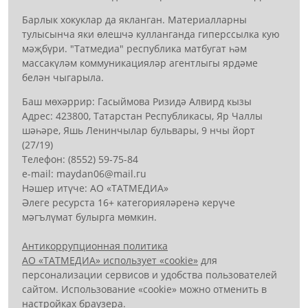
Барлык хокуклар да якланган. Материалларны
тулысынча яки өлешчә кулланганда гиперссылка кую
мәҗбүри. "Татмедиа" республика матбугат һәм
массакүләм коммуникацияләр агентлыгы ярдәме
белән чыгарыла.
Баш мөхәррир: Гасыймова Ризидә Алвирд кызы
Адрес: 423800, Татарстан Республикасы, Яр Чаллы
шәһәре, Яшь Ленинчылар бульвары, 9 нчы йорт
(27/19)
Телефон: (8552) 59-75-84
е-mail: mауdаn06@mail.гu
Нәшер итүче: АО «ТАТМЕДИА»
Әлеге ресурста 16+ категорияләренә керүче
мәгълүмат булырга мөмкин.
Антикоррупционная политика
АО «ТАТМЕДИА» использует «cookie»
для
персонализации сервисов и удобства пользователей
сайтом. Использование «cookie» можно отменить в
настройках браузера.