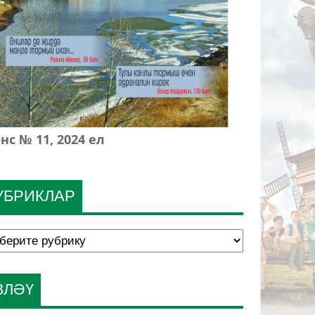
нс № 11, 2024 ел
УБРИКЛАР
ЗЛӘҮ