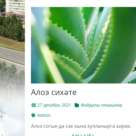
Алоэ сихәте
27 декабрь 2021
Файдалы киңәшләр
Admin
Алоэ согын да сак кына кулланырга кирәк.
Алга таба →