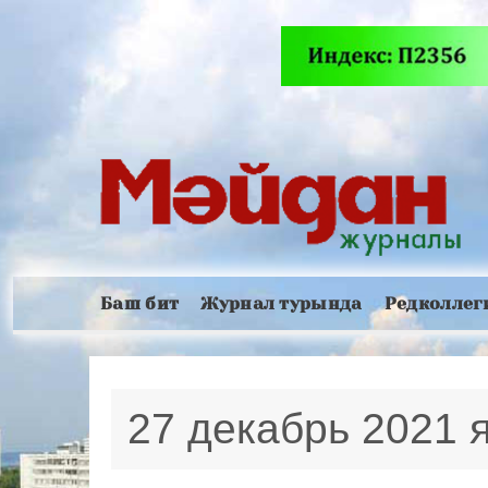
Баш бит
Журнал турында
Редколлег
27 декабрь 2021