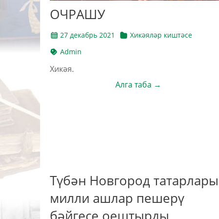
ОЧРАШУ
27 декабрь 2021
Хикәяләр киштәсе
Admin
Хикәя.
Алга таба →
Түбән Новгород татарлары
милли ашлар пешерү
бәйгесе оештырды