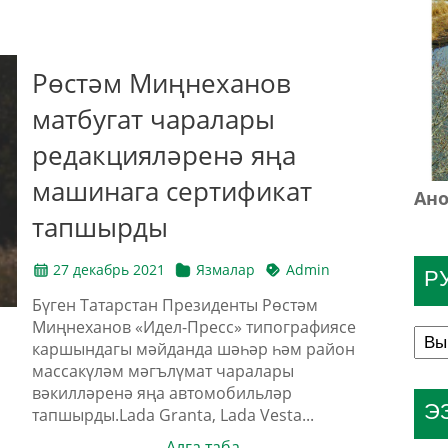
Рөстәм Миңнеханов
матбугат чаралары
редакцияләренә яңа
машинага сертификат
Ано
тапшырды
27 декабрь 2021
Язмалар
Admin
Р
Бүген Татарстан Президенты Рөстәм
Миңнеханов «Идел-Пресс» типографиясе
каршындагы мәйданда шәһәр һәм район
массакүләм мәгълүмат чаралары
вәкилләренә яңа автомобильләр
Э
тапшырды.Lada Granta, Lada Vesta...
Алга таба →