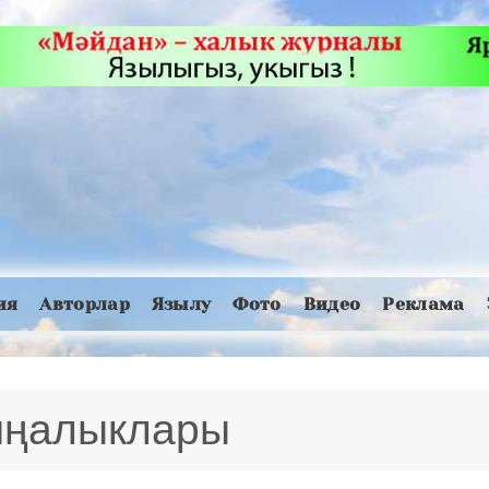
ия
Авторлар
Язылу
Фото
Видео
Реклама
 яңалыклары