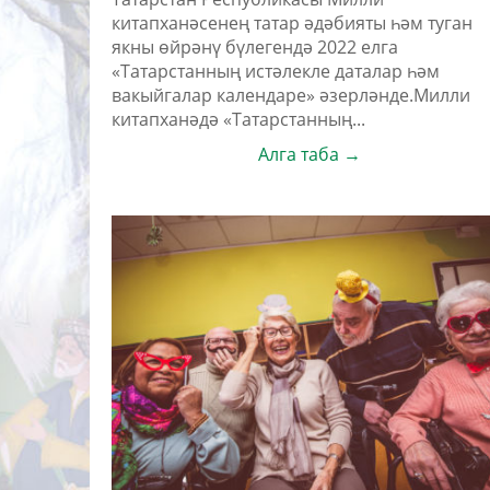
китапханәсенең татар әдәбияты һәм туган
якны өйрәнү бүлегендә 2022 елга
«Татарстанның истәлекле даталар һәм
вакыйгалар календаре» әзерләнде.Милли
китапханәдә «Татарстанның...
Алга таба →