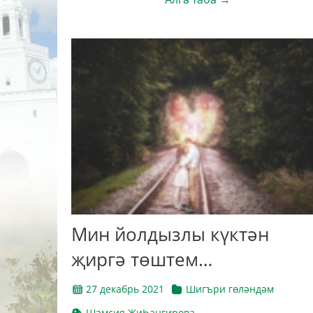
Мин йолдызлы күктән
җиргә төштем…
27 декабрь 2021
Шигъри гөләндәм
Шәмсия ҖиҺангирова