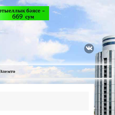
Элемтә