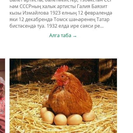
һәм СССРның халык артисты Галия Баязит
кызы Измайлова 1923 елның 12 февралендә
яки 12 декабрендә Томск шәһәренең Татар
бистәсендә туа. 1932 елда ире сәяси ре...
Алга таба →