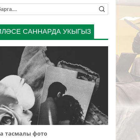
ИЛӘСЕ САННАРДА УКЫГЫЗ
а тасмалы фото