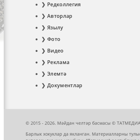
Редколлегия
Авторлар
Язылу
Фото
Видео
Реклама
Элемтә
Документлар
© 2015 - 2026. Мәйдан челтәр басмасы © ТАТМЕДИА
Барлык хокуклар да якланган. Материалларны тулы