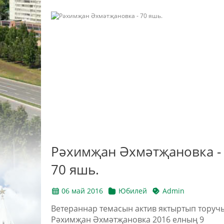
Рәхимҗан Әхмәтҗановка -
70 яшь.
06 май 2016
Юбилей
Admin
Ветераннар темасын актив яктыртып торуч
Рәхимҗан Әхмәтҗановка 2016 елның 9