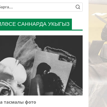
ИЛӘСЕ САННАРДА УКЫГЫЗ
а тасмалы фото