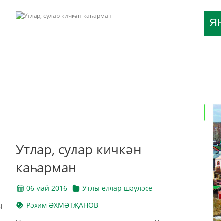
Я
Утлар, сулар кичкән
каһарман
06 май 2016
Утлы еллар шәүләсе
ы
Рәхим ӘХМӘТҖАНОВ