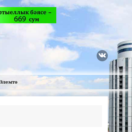
Элемтә