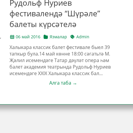
Рудольф Нуриев
фестивалендә “Шүрәле”
балеты күрсәтелә
,
06 май 2016
Язмалар
Admin
Халыкара классик балет фестивале быел 39
тапкыр була.14 май көнне 18:00 сәгатьтә М.
Җәлил исемендәге Татар дәүләт опера һәм
балет академия театрында Рудольф Нуриев
исемендәге XXIX Халыкара классик бал...
Алга таба →