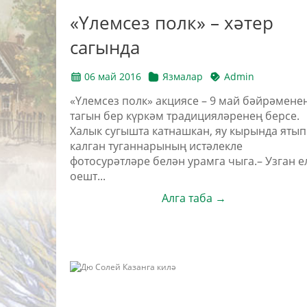
«Үлемсез полк» – хәтер
сагында
06 май 2016
Язмалар
Admin
«Үлемсез полк» акциясе – 9 май бәйрәмене
тагын бер күркәм традицияләренең берсе.
Халык сугышта катнашкан, яу кырында ятып
калган туганнарының истәлекле
фотосурәтләре белән урамга чыга.– Узган е
оешт...
Алга таба →