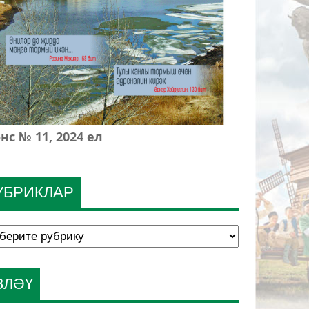
нс № 11, 2024 ел
УБРИКЛАР
ЗЛӘҮ