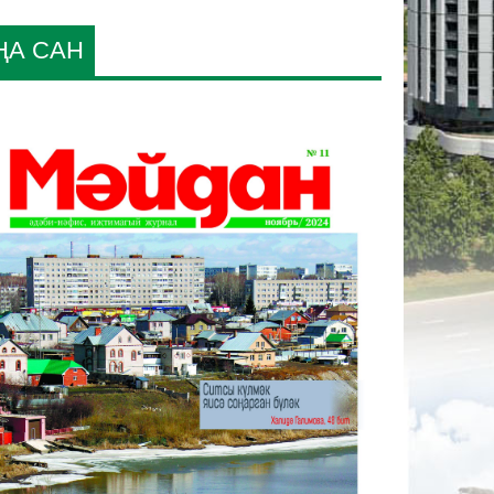
ҢА САН