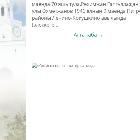
маенда 70 яшь тула.Рәхимҗан Гаптуллаҗан
улы Әхмәтҗанов 1946 елның 9 маенда Питр
районы Ленино-Кокушкино авылында
(элеккеге...
Алга таба →