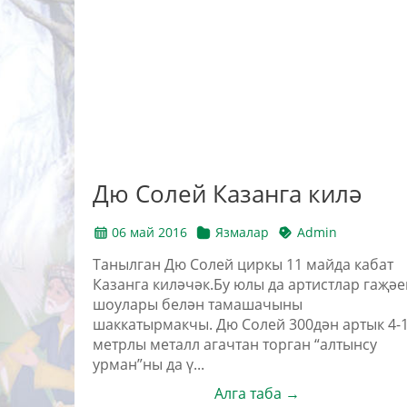
Дю Солей Казанга килә
06 май 2016
Язмалар
Admin
Танылган Дю Солей циркы 11 майда кабат
Казанга киләчәк.Бу юлы да артистлар гаҗәе
шоулары белән тамашачыны
шаккатырмакчы. Дю Солей 300дән артык 4-
метрлы металл агачтан торган “алтынсу
урман”ны да ү...
Алга таба →