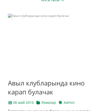
Авыл клубларында кино
карап булачак
06 май 2016
Язмалар
Admin