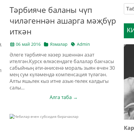
Тәрбияче баланы чүп
чиләгеннән ашарга мәҗбүр
иткән
К
ң
06 май 2016
Язмалар
Admin
Әлеге тәрбияче хәзер эшеннән азат
ителгән.Курск өлкәсендәге балалар бакчасы
сабыйның әти-әнисенә мораль зыян өчен 30
л
мең сум күләмендә компенсация түләгән.
Алты яшьлек кыз итне азык-төлек калдыгы
салы...
Алга таба →
Кар