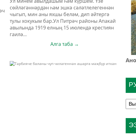
Ул минем авылдашым һәм күршем. Үзе
сөйләгәннәрдән һәм эшкә сәләтлелегеннән
әч
чыгып, мин аны яхшы беләм, дип әйтергә
тулы хокукым бар.Ул Питрәч районы Апакай
авылында 1919 елның 15 июлендә крестиян
гаилә...
Алга таба →
Ано
Р
Э