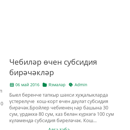
Чебиләр өчен субсидия
бирәчәкләр
06 май 2016
Язмалар
Admin
п
Быел беренче тапкыр шәхси хуҗалыкларда
үстерелүче кош-корт өчен дәүләт субсидия
10
бирәчәк.Бройлер чебиенең һәр башына 30
сум, үрдәккә 80 сум, каз белән күркәгә 100 сум
күләмендә субсидия биреләчәк. Кош...
Алга таба →