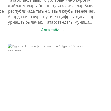
Татарстанда авыл клубларын кино күрсәтү
җайланмалары белән җиһазлаячаклар.Быел
ре
республикада тагын 5 авыл клубы төзеләчәк.
н
Аларда кино күрсәтү өчен цифрлы җиһазлар
урнаштырылачак. Татарстандагы муници...
Алга таба →