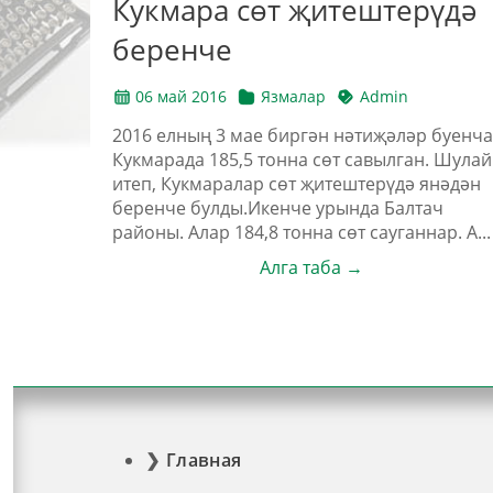
Кукмара сөт җитештерүдә
беренче
06 май 2016
Язмалар
Admin
2016 елның 3 мае биргән нәтиҗәләр буенча
Кукмарада 185,5 тонна сөт савылган. Шулай
итеп, Кукмаралар сөт җитештерүдә янәдән
беренче булды.Икенче урында Балтач
районы. Алар 184,8 тонна сөт сауганнар. А...
Алга таба →
Главная