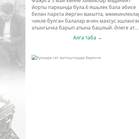
Фаҗига 3 май көнне Химиклар мәдәният
йорты паркында була.6 яшьлек бала әбисе
белән паркта йөргән вакытта, мөмкинлеклә
чикле булган балалар өчен махсус эшләнгә
атынгычка барып атына башлый. Әлеге ат...
Алга таба →