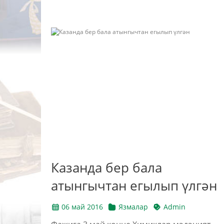
Казанда бер бала
атынгычтан егылып үлгән
06 май 2016
Язмалар
Admin