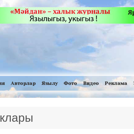
ия
Авторлар
Язылу
Фото
Видео
Реклама
ыклары