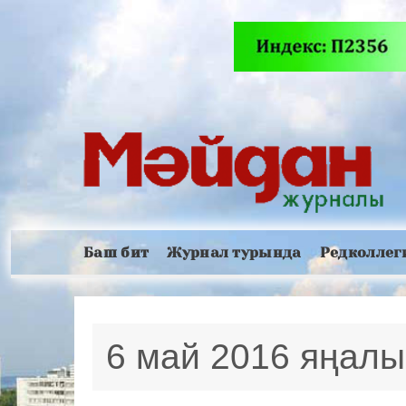
Баш бит
Журнал турында
Редколлег
6 май 2016 яңал