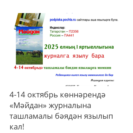
4-14 октябрь көннәрендә
«Мәйдан» журналына
ташламалы бәядән язылып
кал!