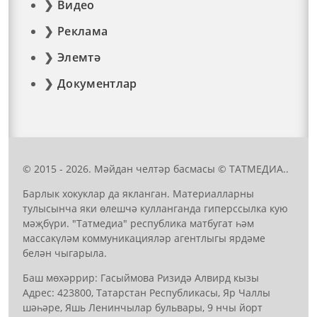
Видео
Реклама
Элемтә
Документлар
© 2015 - 2026. Мәйдан челтәр басмасы © ТАТМЕДИА..
Барлык хокуклар да якланган. Материалларны
тулысынча яки өлешчә кулланганда гиперссылка кую
мәҗбүри. "Татмедиа" республика матбугат һәм
массакүләм коммуникацияләр агентлыгы ярдәме
белән чыгарыла.
Баш мөхәррир: Гасыймова Ризидә Алвирд кызы
Адрес: 423800, Татарстан Республикасы, Яр Чаллы
шәһәре, Яшь Ленинчылар бульвары, 9 нчы йорт