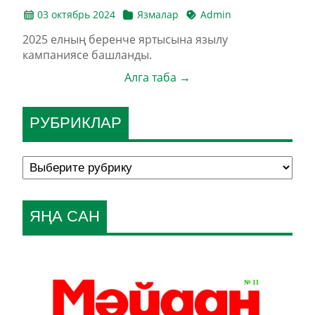
03 октябрь 2024
Язмалар
Admin
2025 елның беренче яртысына язылу
кампаниясе башланды.
Алга таба →
РУБРИКЛАР
ЯҢА САН