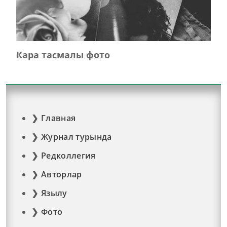
Кара тасмалы фото
Главная
Журнал турында
Редколлегия
Авторлар
Язылу
Фото