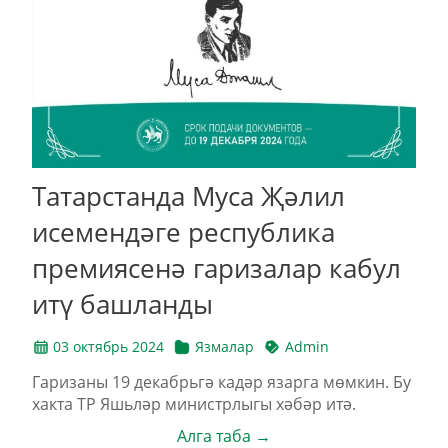
Татарстанда Муса Җәлил
исемендәге республика
премиясенә гаризалар кабул
итү башланды
03 октябрь 2024
Язмалар
Admin
Гаризаны 19 декабрьгә кадәр язарга мөмкин. Бу
хакта ТР Яшьләр министрлыгы хәбәр итә.
Алга таба →