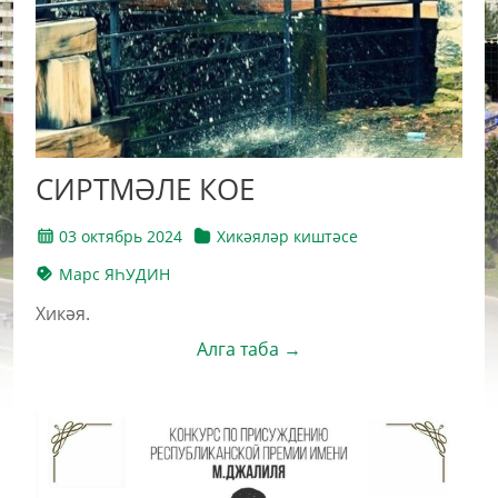
СИРТМӘЛЕ КОЕ
03 октябрь 2024
Хикәяләр киштәсе
Марс ЯҺУДИН
Хикәя.
Алга таба →