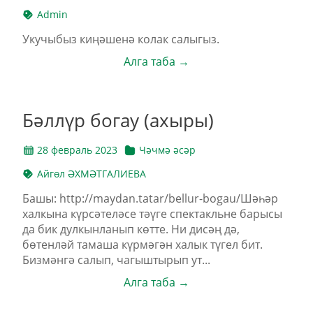
Admin
Укучыбыз киңәшенә колак салыгыз.
Алга таба →
Бәллүр богау (ахыры)
28 февраль 2023
Чәчмә әсәр
Айгөл ӘХМӘТГАЛИЕВА
Башы: http://maydan.tatar/bellur-bogau/Шәһәр
халкына күрсәтеләсе тәүге спектакльне барысы
да бик дулкынланып көтте. Ни дисәң дә,
бөтенләй тамаша күрмәгән халык түгел бит.
Бизмәнгә салып, чагыштырып ут...
Алга таба →