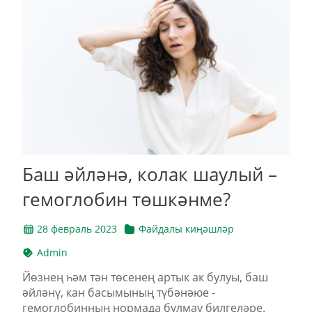
Баш әйләнә, колак шаулый –
гемоглобин төшкәнме?
28 февраль 2023
Файдалы киңәшләр
Admin
Йөзнең һәм тән төсенең артык ак булуы, баш
әйләнү, кан басымының түбәнәюе -
гемоглобинның нормада булмау билгеләре.