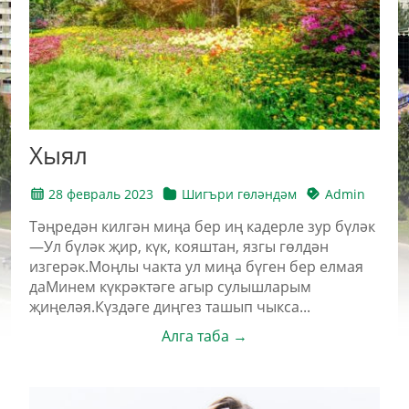
Хыял
28 февраль 2023
Шигъри гөләндәм
Admin
Тәңредән килгән миңа бер иң кадерле зур бүләк
—Ул бүләк җир, күк, кояштан, язгы гөлдән
изгерәк.Моңлы чакта ул миңа бүген бер елмая
даМинем күкрәктәге агыр сулышларым
җиңеләя.Күздәге диңгез ташып чыкса...
Алга таба →