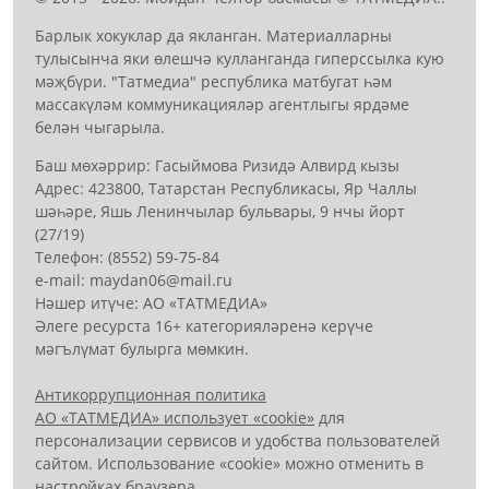
Барлык хокуклар да якланган. Материалларны
тулысынча яки өлешчә кулланганда гиперссылка кую
мәҗбүри. "Татмедиа" республика матбугат һәм
массакүләм коммуникацияләр агентлыгы ярдәме
белән чыгарыла.
Баш мөхәррир: Гасыймова Ризидә Алвирд кызы
Адрес: 423800, Татарстан Республикасы, Яр Чаллы
шәһәре, Яшь Ленинчылар бульвары, 9 нчы йорт
(27/19)
Телефон: (8552) 59-75-84
е-mail: mауdаn06@mail.гu
Нәшер итүче: АО «ТАТМЕДИА»
Әлеге ресурста 16+ категорияләренә керүче
мәгълүмат булырга мөмкин.
Антикоррупционная политика
АО «ТАТМЕДИА» использует «cookie»
для
персонализации сервисов и удобства пользователей
сайтом. Использование «cookie» можно отменить в
настройках браузера.