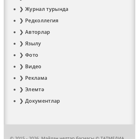
Журнал турында
Редколлегия
Авторлар
Язылу
Фото
Видео
Реклама
Элемтә
Документлар
© 2015 - 2026. Мәйдан челтәр басмасы © ТАТМЕДИА..