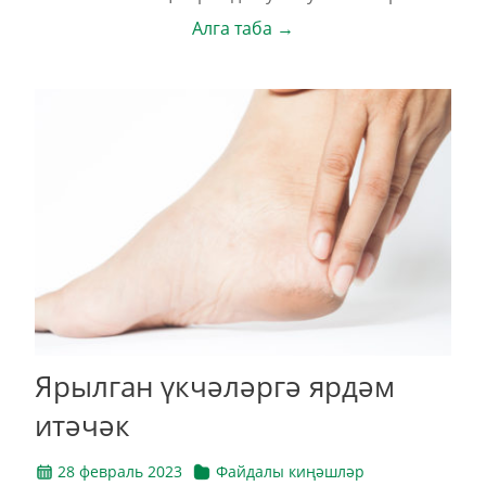
Алга таба →
Ярылган үкчәләргә ярдәм
итәчәк
28 февраль 2023
Файдалы киңәшләр