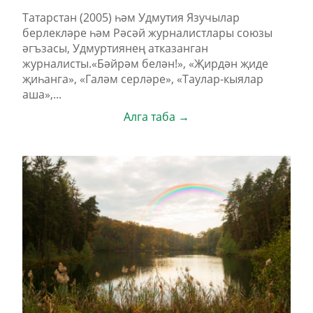
Татарстан (2005) һәм Удмутия Язучылар
берлекләре һәм Рәсәй журналистлары союзы
әгъзасы, Удмуртиянең атказанган
журналисты.«Бәйрәм белән!», «Җирдән җиде
җиһанга», «Галәм серләре», «Таулар-кыялар
аша»,...
Алга таба →