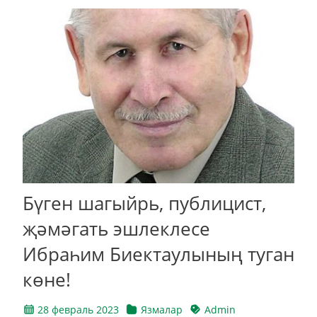
Бүген шагыйрь, публицист,
җәмәгать эшлеклесе
Ибраһим Биектаулының туган
көне!
28 февраль 2023
Язмалар
Admin