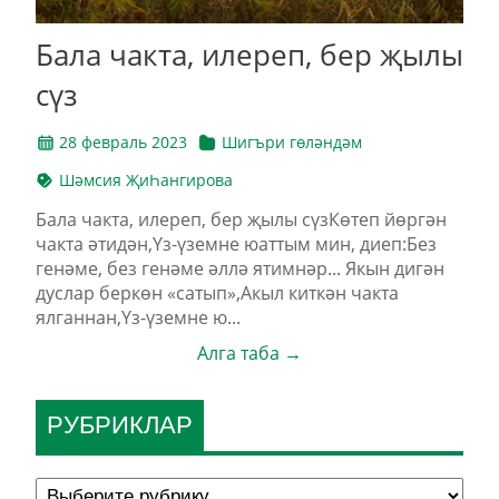
Бала чакта, илереп, бер җылы
сүз
28 февраль 2023
Шигъри гөләндәм
Шәмсия ҖиҺангирова
Бала чакта, илереп, бер җылы сүзКөтеп йөргән
чакта әтидән,Үз-үземне юаттым мин, диеп:Без
генәме, без генәме әллә ятимнәр... Якын дигән
дуслар беркөн «сатып»,Акыл киткән чакта
ялганнан,Үз-үземне ю...
Алга таба →
РУБРИКЛАР