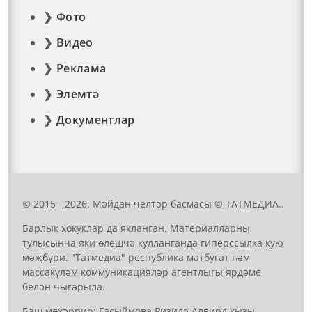
Фото
Видео
Реклама
Элемтә
Документлар
© 2015 - 2026. Мәйдан челтәр басмасы © ТАТМЕДИА..
Барлык хокуклар да якланган. Материалларны
тулысынча яки өлешчә кулланганда гиперссылка кую
мәҗбүри. "Татмедиа" республика матбугат һәм
массакүләм коммуникацияләр агентлыгы ярдәме
белән чыгарыла.
Баш мөхәррир: Гасыймова Ризидә Алвирд кызы