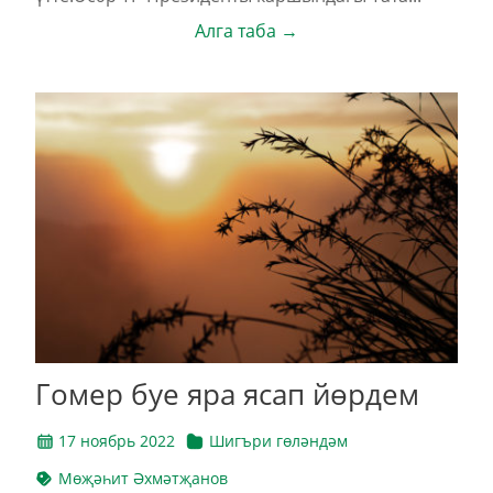
Алга таба →
Гомер буе яра ясап йөрдем
17 ноябрь 2022
Шигъри гөләндәм
Мөҗәһит Әхмәтҗанов