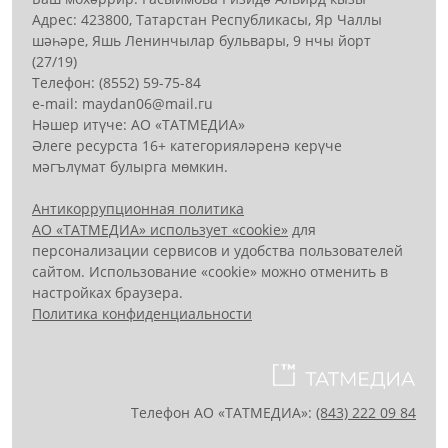
Адрес: 423800, Татарстан Республикасы, Яр Чаллы
шәһәре, Яшь Ленинчылар бульвары, 9 нчы йорт
(27/19)
Телефон: (8552) 59-75-84
е-mail: mауdаn06@mail.гu
Нәшер итүче: АО «ТАТМЕДИА»
Әлеге ресурста 16+ категорияләренә керүче
мәгълүмат булырга мөмкин.
Антикоррупционная политика
АО «ТАТМЕДИА» использует «cookie»
для
персонализации сервисов и удобства пользователей
сайтом. Использование «cookie» можно отменить в
настройках браузера.
Политика конфиденциальности
Телефон АО «ТАТМЕДИА»:
(843) 222 09 84