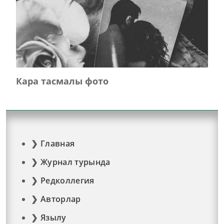
Кара тасмалы фото
Главная
Журнал турында
Редколлегия
Авторлар
Язылу