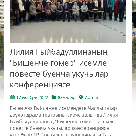
Лилия Гыйбадуллинаның
"Бишенче гомер" исемле
повесте буенча укучылар
конференциясе
17 ноябрь 2022
Язмалар
Admin
Бүген Аяз Гыйләҗев исемендәге Чаллы татар
дәүләт драма театрының кече залында Лилия
Гыйбадуллинаның "Бишенче гомер" исемле
повесте буенча укучылар конференциясе
үтте.Әсәр ТР Президенты каршындагы Тата...