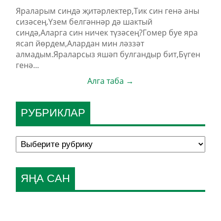
Яраларым синдә җитәрлектер,Тик син генә аны
сизәсең.Үзем белгәннәр дә шактый
синдә,Аларга син ничек түзәсең?Гомер буе яра
ясап йөрдем,Алардан мин ләззәт
алмадым.Яраларсыз яшәп булгандыр бит,Бүген
генә...
Алга таба →
РУБРИКЛАР
ЯҢА САН