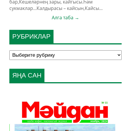
бар,Кешеләрнең зары, кайгысы.Һәм
сукмаклар...Калдырасы – кайсын,Кайсы...
Алга таба →
РУБРИКЛАР
ЯҢА САН