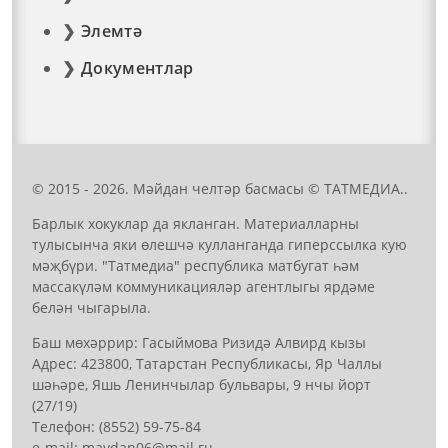
Элемтә
Документлар
© 2015 - 2026. Мәйдан челтәр басмасы © ТАТМЕДИА..
Барлык хокуклар да якланган. Материалларны
тулысынча яки өлешчә кулланганда гиперссылка кую
мәҗбүри. "Татмедиа" республика матбугат һәм
массакүләм коммуникацияләр агентлыгы ярдәме
белән чыгарыла.
Баш мөхәррир: Гасыймова Ризидә Алвирд кызы
Адрес: 423800, Татарстан Республикасы, Яр Чаллы
шәһәре, Яшь Ленинчылар бульвары, 9 нчы йорт
(27/19)
Телефон: (8552) 59-75-84
е-mail: mауdаn06@mail.гu