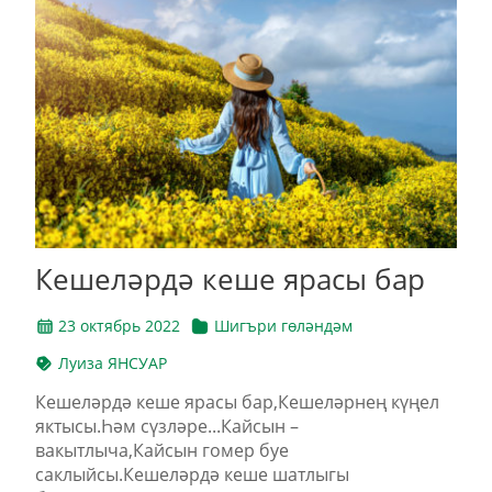
Кешеләрдә кеше ярасы бар
23 октябрь 2022
Шигъри гөләндәм
Луиза ЯНСУАР
Кешеләрдә кеше ярасы бар,Кешеләрнең күңел
яктысы.Һәм сүзләре...Кайсын –
вакытлыча,Кайсын гомер буе
саклыйсы.Кешеләрдә кеше шатлыгы