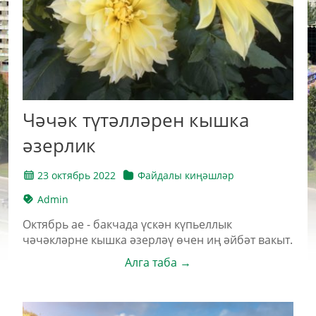
Чәчәк түтәлләрен кышка
әзерлик
23 октябрь 2022
Файдалы киңәшләр
Admin
Октябрь ае - бакчада үскән күпьеллык
чәчәкләрне кышка әзерләү өчен иң әйбәт вакыт.
Алга таба →