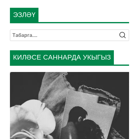
ЭЗЛӘҮ
КИЛӘСЕ САННАРДА УКЫГЫЗ