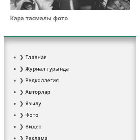
Кара тасмалы фото
Главная
Журнал турында
Редколлегия
Авторлар
Язылу
Фото
Видео
Реклама