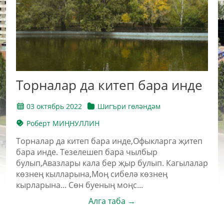
Торналар да китеп бара инде
03 октябрь 2022
Шигъри гөләндәм
Роберт МИҢНУЛЛИН
Торналар да китеп бара инде,Офыкларга җитеп
бара инде. Тезелешеп бара чылбыр
булып,Авазлары кала бер җыр булып. Кагылалар
көзнең кылларына,Моң сибелә көзнең
кырларына... Сөн буеның моңс...
Алга таба →