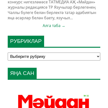
конкурс нигезләмәсе ТАТМЕДИА АҖ «Мәйдан»
журналы редакциясе ТР Язучылар берлегенең
Чаллы бүлеге белән берлектә татар әдәбиятын
яңа әсәрләр белән баету, язучыл...
Алга таба →
РУБРИКЛАР
ЯҢА САН