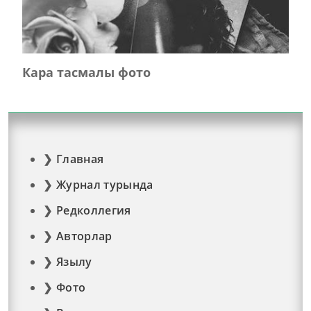
Кара тасмалы фото
Главная
Журнал турында
Редколлегия
Авторлар
Язылу
Фото