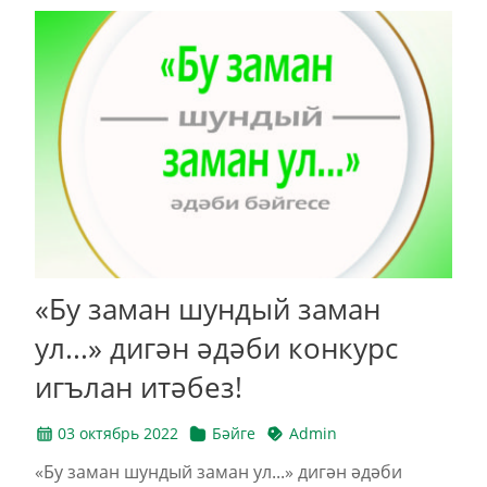
«Бу заман шундый заман
ул...» дигән әдәби конкурс
игълан итәбез!
03 октябрь 2022
Бәйге
Admin
«Бу заман шундый заман ул...» дигән әдәби