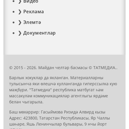
Видео
Реклама
Элемтә
Документлар
© 2015 - 2026. Мәйдан челтәр басмасы © ТАТМЕДИА..
Барлык хокуклар да якланган. Материалларны
тулысынча яки өлешчә кулланганда гиперссылка кую
мәҗбүри. "Татмедиа" республика матбугат һәм
массакүләм коммуникацияләр агентлыгы ярдәме
белән чыгарыла.
Баш мөхәррир: Гасыймова Ризидә Алвирд кызы
Адрес: 423800, Татарстан Республикасы, Яр Чаллы
шәһәре, Яшь Ленинчылар бульвары, 9 нчы йорт