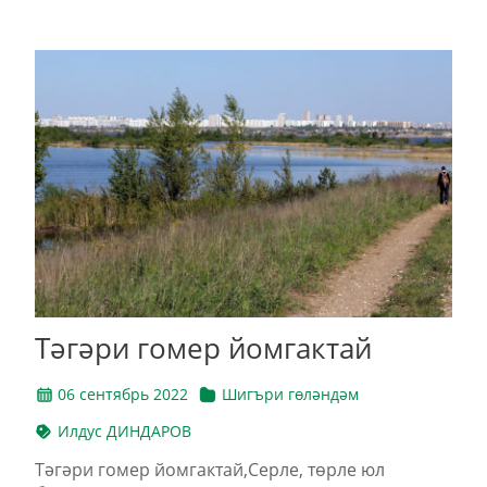
Тәгәри гомер йомгактай
06 сентябрь 2022
Шигъри гөләндәм
Илдус ДИНДАРОВ
Тәгәри гомер йомгактай,Серле, төрле юл