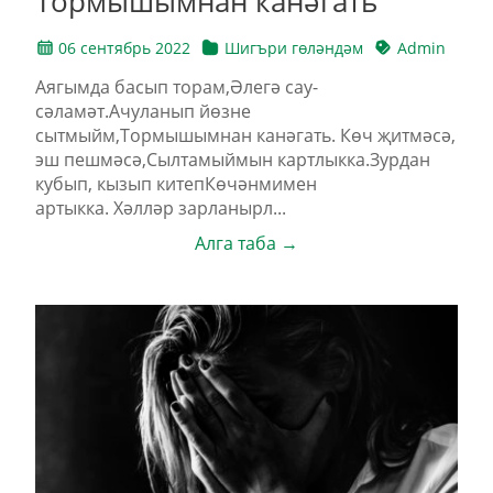
Тормышымнан канәгать
06 сентябрь 2022
Шигъри гөләндәм
Admin
Аягымда басып торам,Әлегә сау-
сәламәт.Ачуланып йөзне
сытмыйм,Тормышымнан канәгать. Көч җитмәсә,
эш пешмәсә,Сылтамыймын картлыкка.Зурдан
кубып, кызып китепКөчәнмимен
артыкка. Хәлләр зарланырл...
Алга таба →