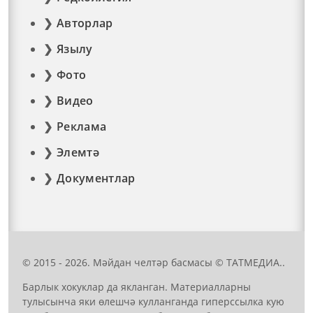
Авторлар
Язылу
Фото
Видео
Реклама
Элемтә
Документлар
© 2015 - 2026. Мәйдан челтәр басмасы © ТАТМЕДИА..
Барлык хокуклар да якланган. Материалларны
тулысынча яки өлешчә кулланганда гиперссылка кую