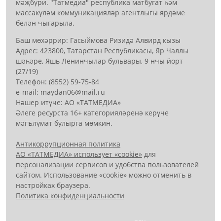
мәҗбүри. "Татмедиа" республика матбугат һәм
массакүләм коммуникацияләр агентлыгы ярдәме
белән чыгарыла.
Баш мөхәррир: Гасыймова Ризидә Алвирд кызы
Адрес: 423800, Татарстан Республикасы, Яр Чаллы
шәһәре, Яшь Ленинчылар бульвары, 9 нчы йорт
(27/19)
Телефон: (8552) 59-75-84
е-mail: mауdаn06@mail.гu
Нәшер итүче: АО «ТАТМЕДИА»
Әлеге ресурста 16+ категорияләренә керүче
мәгълүмат булырга мөмкин.
Антикоррупционная политика
АО «ТАТМЕДИА» использует «cookie»
для
персонализации сервисов и удобства пользователей
сайтом. Использование «cookie» можно отменить в
настройках браузера.
Политика конфиденциальности