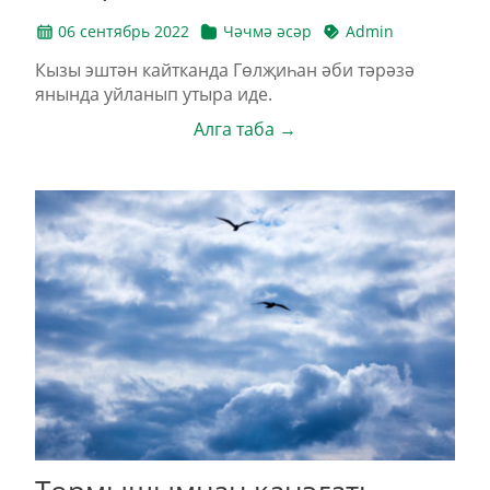
06 сентябрь 2022
Чәчмә әсәр
Admin
Кызы эштән кайтканда Гөлҗиһан әби тәрәзә
янында уйланып утыра иде.
Алга таба →