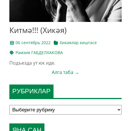
Китмә!!! (Хикәя)
06 сентябрь 2022
Хикәяләр киштәсе
Рәмзия ГАБДЕЛХАКОВА
Подъезда ут юк иде.
Алга таба →
РУБРИКЛАР
ЯҢА САН