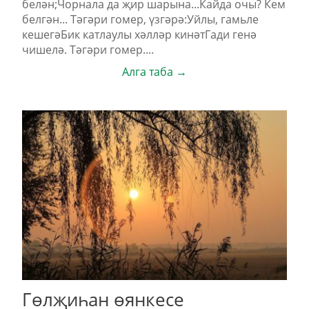
белән;Чорнала да җир шарына...Кайда очы? Кем
белгән... Тәгәри гомер, үзгәрә:Уйлы, гамьле
кешегәБик катлаулы хәлләр кинәтГади генә
чишелә. Тәгәри гомер....
Алга таба →
Гөлҗиһан өянкесе