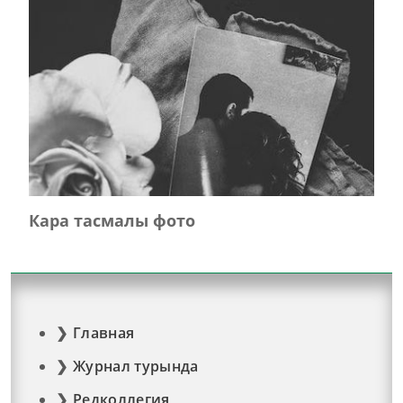
Кара тасмалы фото
Главная
Журнал турында
Редколлегия