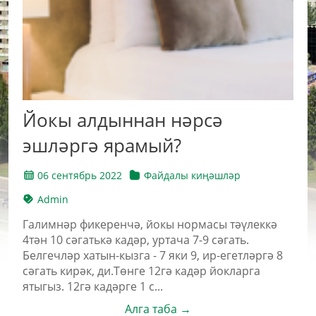
Йокы алдыннан нәрсә
эшләргә ярамый?
06 сентябрь 2022
Файдалы киңәшләр
Admin
Галимнәр фикеренчә, йокы нормасы тәүлеккә
4тән 10 сәгатькә кадәр, уртача 7-9 сәгать.
Белгечләр хатын-кызга - 7 яки 9, ир-егетләргә 8
сәгать кирәк, ди.Төнге 12гә кадәр йокларга
ятыгыз. 12гә кадәрге 1 с...
Алга таба →