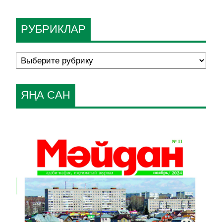
РУБРИКЛАР
ЯҢА САН