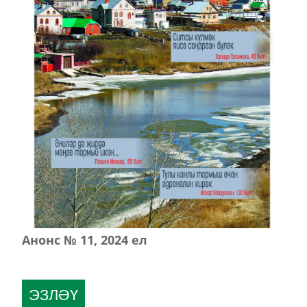
Анонс № 11, 2024 ел
ЭЗЛӘҮ