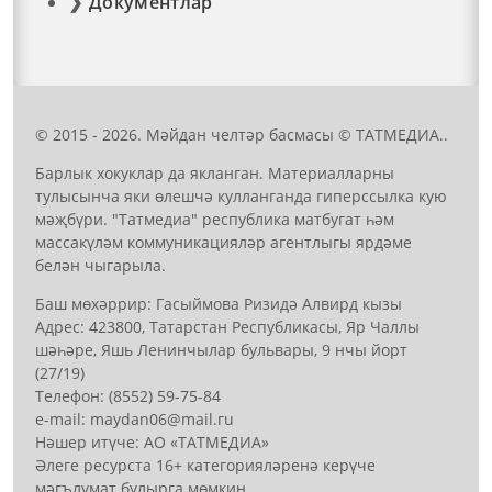
Документлар
© 2015 - 2026. Мәйдан челтәр басмасы © ТАТМЕДИА..
Барлык хокуклар да якланган. Материалларны
тулысынча яки өлешчә кулланганда гиперссылка кую
мәҗбүри. "Татмедиа" республика матбугат һәм
массакүләм коммуникацияләр агентлыгы ярдәме
белән чыгарыла.
Баш мөхәррир: Гасыймова Ризидә Алвирд кызы
Адрес: 423800, Татарстан Республикасы, Яр Чаллы
шәһәре, Яшь Ленинчылар бульвары, 9 нчы йорт
(27/19)
Телефон: (8552) 59-75-84
е-mail: mауdаn06@mail.гu
Нәшер итүче: АО «ТАТМЕДИА»
Әлеге ресурста 16+ категорияләренә керүче
мәгълүмат булырга мөмкин.