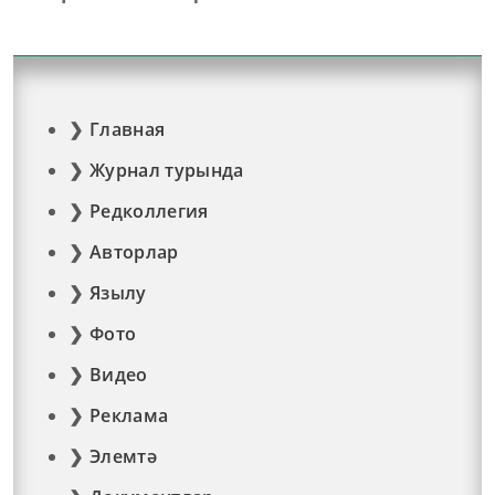
Главная
Журнал турында
Редколлегия
Авторлар
Язылу
Фото
Видео
Реклама
Элемтә