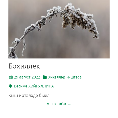
Бәхиллек
29 август 2022
Хикәяләр киштәсе
Вәсимә ХӘЙРУЛЛИНА
Кыш иртәләде быел.
Алга таба →