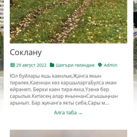
Соклану
29 август 2022
Шигъри гөләндәм
Admin
Юл буйлары яшь каенлык,Җанга якын
тирәлек.Каеннан көз каршыларгаБулса икән
өйрәнеп. Бөрки каен тирә-якка,Үзенә бер
сарылык.Китәсең алар яныннанСагышыңнан
арынып. Бар җиһанга якты сибә,Сары м...
Алга таба →