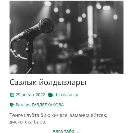
Сазлык йолдызлары
29 август 2022
Чәчмә әсәр
Рәмзия ГАБДЕЛХАКОВА
Төнге клубта бию кичәсе, заманча әйтсәк,
дискотека бара.
Алга таба →