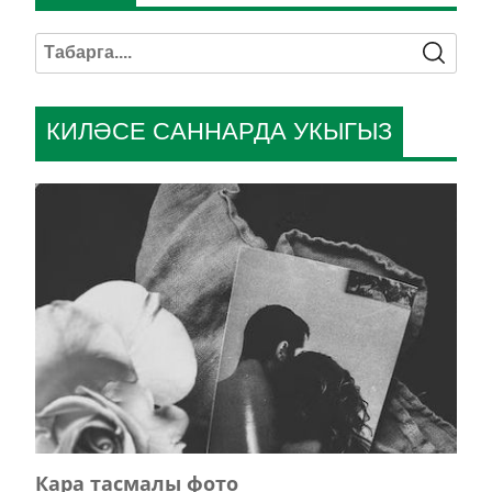
КИЛӘСЕ САННАРДА УКЫГЫЗ
Кара тасмалы фото