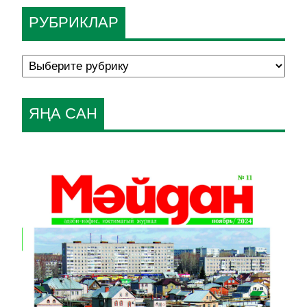
РУБРИКЛАР
ЯҢА САН