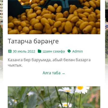
Татарча бәрәңге
30 июль 2022
Шаян сәхифә
Admin
Казанга бер баруымда, абый белән базарга
чыктык.
Алга таба →