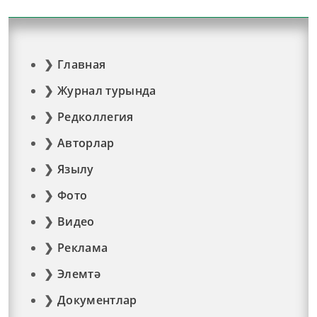
Главная
Журнал турында
Редколлегия
Авторлар
Язылу
Фото
Видео
Реклама
Элемтә
Документлар