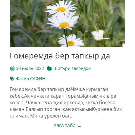
Гомеремдә бер тапкыр да
30 июль 2022
Шигъри гөләндәм
Факил САФИН
Гомеремдә бер тапкыр даЧәчкә күрмәгән
кебек,Ак чәчкәгә карап торам,Җаным яктыра
көлеп. Чәчкә генә җил иркендә,Читкә бөгелә
һаман.Балкып торган җан яктысынКүрмәве бик
тә яман. Миңа үрелеп баг...
Алга таба →