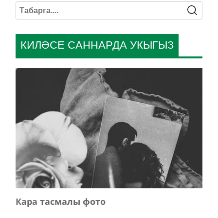
КИЛӘСЕ САННАРДА УКЫГЫЗ
Кара тасмалы фото