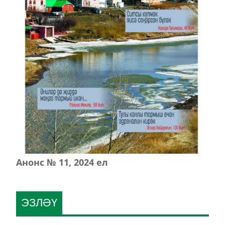
Анонс № 11, 2024 ел
ЭЗЛӘҮ