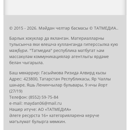
© 2015 - 2026. Мәйдан челтәр басмасы © ТАТМЕДИА..
Барлык хокуклар да якланган. Материалларны
тулысынча яки өлешчә кулланганда гиперссылка кую
мәҗбүри. "Татмедиа" республика матбугат һәм
массакүләм коммуникацияләр агентлыгы ярдәме
белән чыгарыла.
Баш мөхәррир: Гасыймова Ризидә Алвирд кызы
Адрес: 423800, Татарстан Республикасы, Яр Чаллы
шәһәре, Яшь Ленинчылар бульвары, 9 нчы йорт
(27/19)
Телефон: (8552) 59-75-84
е-mail: mауdаn06@mail.гu
Нәшер итүче: АО «ТАТМЕДИА»
Әлеге ресурста 16+ категорияләренә керүче
мәгълүмат булырга мөмкин.