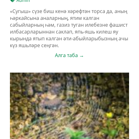
Admin
«Сугыш» сүзе биш кенә хәрефтән торса да, аның
һәркайсына аналарның, ятим калган
сабыйларның һәм, газиз туган илебезне фашист
илбасарларыннан саклап, япь-яшь килеш яу
кырында ятып калган әти-абыйларыбызның ачы
күз яшьләре сеңгән.
Алга таба →