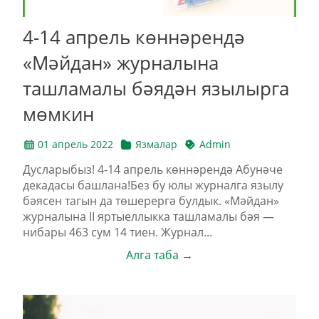
4-14 апрель көннәрендә
«Мәйдан» журналына
ташламалы бәядән язылырга
мөмкин
01 апрель 2022
Язмалар
Admin
Дусларыбыз! 4-14 апрель көннәрендә Абунәче
декадасы башлана!Без бу юлы журналга язылу
бәясен тагын да төшерергә булдык. «Мәйдан»
журналына II яртыеллыкка ташламалы бәя —
нибары 463 сум 14 тиен. Журнал...
Алга таба →