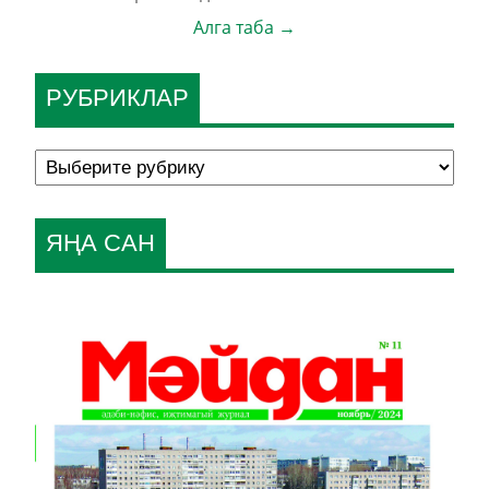
Алга таба →
РУБРИКЛАР
ЯҢА САН