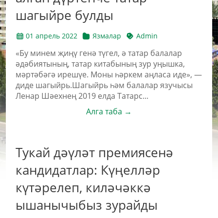
шагыйре булды
01 апрель 2022
Язмалар
Admin
«Бу минем җиңү генә түгел, ә татар балалар
әдәбиятының, татар китабының зур уңышка,
мәртәбәгә ирешүе. Моны һәркем аңласа иде», —
диде шагыйрь.Шагыйрь һәм балалар язучысы
Ленар Шәехнең 2019 елда Татарс...
Алга таба →
Тукай дәүләт премиясенә
кандидатлар: Күңелләр
күтәрелеп, киләчәккә
ышанычыбыз зурайды