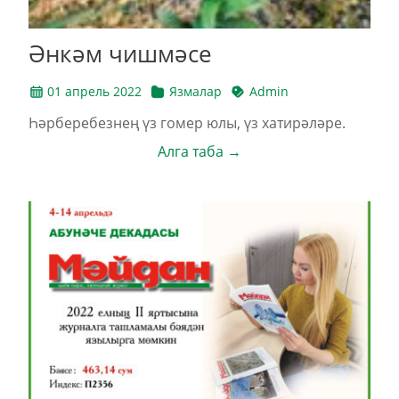
Әнкәм чишмәсе
01 апрель 2022
Язмалар
Admin
Һәрберебезнең үз гомер юлы, үз хатирәләре.
Алга таба →