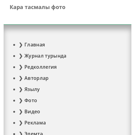
Кара тасмалы фото
Главная
Журнал турында
Редколлегия
Авторлар
Язылу
Фото
Видео
Реклама
Элемтә