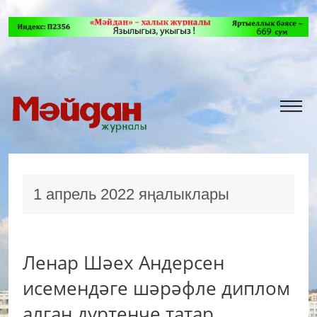
1 апрель 2022 яңалыклары
Ленар Шәех Андерсен
исемендәге шәрәфле диплом
алган дүртенче татар