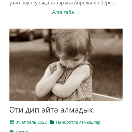
үзәге шул турыда хәбәр итә.Апрельнең бере...
Алга таба →
Әти дип әйтә алмадык
01 апрель 2022
Гыйбрәтле язмышлар