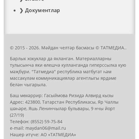
Документлар
© 2015 - 2026. Мәйдан челтәр басмасы © ТАТМЕДИА..
Барлык хокуклар да якланган. Материалларны
тулысынча яки өлешчә кулланганда гиперссылка кую
мәҗбүри. "Татмедиа" республика матбугат һәм
массакүләм коммуникацияләр агентлыгы ярдәме
белән чыгарыла.
Баш мөхәррир: Гасыймова Ризидә Алвирд кызы
Адрес: 423800, Татарстан Республикасы, Яр Чаллы
шәһәре, Яшь Ленинчылар бульвары, 9 нчы йорт
(27/19)
Телефон: (8552) 59-75-84
е-mail: mауdаn06@mail.гu
Нәшер итүче: АО «ТАТМЕДИА»