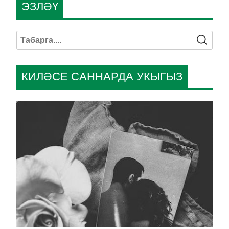
ЭЗЛӘҮ
КИЛӘСЕ САННАРДА УКЫГЫЗ