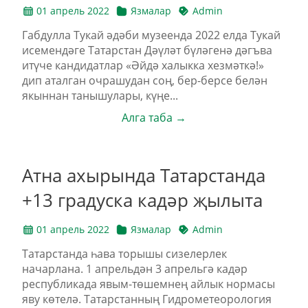
01 апрель 2022
Язмалар
Admin
Габдулла Тукай әдәби музеенда 2022 елда Тукай
исемендәге Татарстан Дәүләт бүләгенә дәгъва
итүче кандидатлар «Әйдә халыкка хезмәткә!»
дип аталган очрашудан соң, бер-берсе белән
якыннан танышулары, күңе...
Алга таба →
Атна ахырында Татарстанда
+13 градуска кадәр җылыта
01 апрель 2022
Язмалар
Admin
Татарстанда һава торышы сизелерлек
начарлана. 1 апрельдән 3 апрельгә кадәр
республикада явым-төшемнең айлык нормасы
яву көтелә. Татарстанның Гидрометеорология