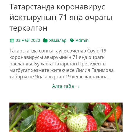
Татарстанда коронавирус
йоктыруның 71 яңа очрагы
теркәлгән
03 май 2020
Язмалар
Admin
Татарстанда соңгы тәүлек эчендә Covid-19
коронавирусы авыруының 71 яңа очрагы
расланды. Бу хакта Татарстан Президенты
матбугат хезмәте җитәкчесе Лилия Галимова
хәбәр итте.Яңа авырган 19 кеше хастаханә...
Алга таба →