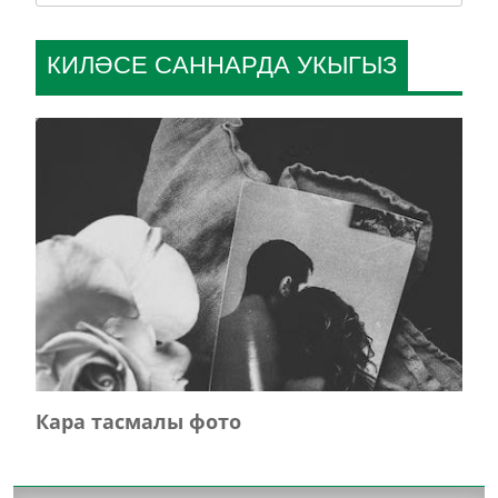
КИЛӘСЕ САННАРДА УКЫГЫЗ
Кара тасмалы фото