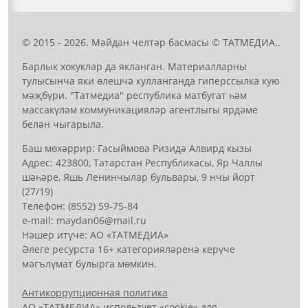
© 2015 - 2026. Мәйдан челтәр басмасы © ТАТМЕДИА..
Барлык хокуклар да якланган. Материалларны
тулысынча яки өлешчә кулланганда гиперссылка кую
мәҗбүри. "Татмедиа" республика матбугат һәм
массакүләм коммуникацияләр агентлыгы ярдәме
белән чыгарыла.
Баш мөхәррир: Гасыймова Ризидә Алвирд кызы
Адрес: 423800, Татарстан Республикасы, Яр Чаллы
шәһәре, Яшь Ленинчылар бульвары, 9 нчы йорт
(27/19)
Телефон: (8552) 59-75-84
е-mail: mауdаn06@mail.гu
Нәшер итүче: АО «ТАТМЕДИА»
Әлеге ресурста 16+ категорияләренә керүче
мәгълүмат булырга мөмкин.
Антикоррупционная политика
АО «ТАТМЕДИА» использует «cookie»
для