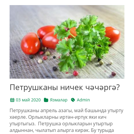
Петрушканы ничек чәчәргә?
03 май 2020
Язмалар
Admin
Петрушканы апрель азагы, май башында утырту
хәерле. Орлыкларны иртән-иртүк яки кич
утыртыгыз. Петрушка орлыкларын утыртыр
алдыннан, чылатып алырга кирәк. Бу турыда