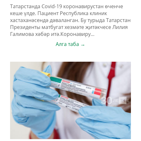
Татарстанда Covid-19 коронавирустан өченче
кеше үлде. Пациент Республика клиник
хастаханәсендә дәваланган. Бу турыда Татарстан
Президенты матбугат хезмәте җитәкчесе Лилия
Галимова хәбәр итә.Коронавиру...
Алга таба →