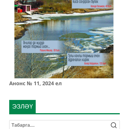
Анонс № 11, 2024 ел
ЭЗЛӘҮ