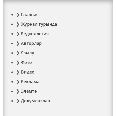
Главная
Журнал турында
Редколлегия
Авторлар
Язылу
Фото
Видео
Реклама
Элемтә
Документлар