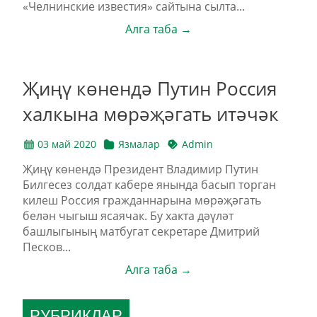
«Челнинские известия» сайтына сылта...
Алга таба →
Җиңү көнендә Путин Россия
халкына мөрәҗәгать итәчәк
03 май 2020
Язмалар
Admin
Җиңү көнендә Президент Владимир Путин
Билгесез солдат кабере янында басып торган
килеш Россия гражданнарына мөрәҗәгать
белән чыгыш ясаячак. Бу хакта дәүләт
башлыгының матбугат секретаре Дмитрий
Песков...
Алга таба →
РУБРИКЛАР