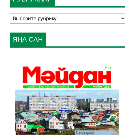
ЯҢА САН