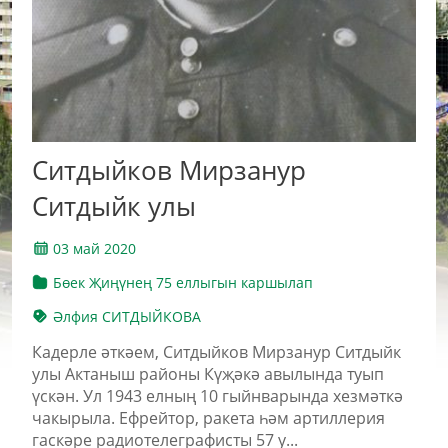
Ситдыйков Мирзанур
Ситдыйк улы
03 май 2020
Бөек Җиңүнең 75 еллыгын каршылап
Әлфия СИТДЫЙКОВА
Кадерле әткәем, Ситдыйков Мирзанур Ситдыйк
улы Актаныш районы Күҗәкә авылында туып
үскән. Ул 1943 елның 10 гыйнварында хезмәткә
чакырыла. Ефрейтор, ракета һәм артиллерия
гаскәре радиотелеграфисты 57 у...