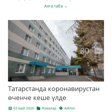
Алга таба →
Татарстанда коронавирустан
өченче кеше үлде
03 май 2020
Язмалар
Admin