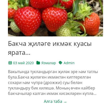
Бакча җиләге икмәк куасы
ярата...
03 май 2020
Язмалар
Admin
Вакытында тукландырган җиләк эре һәм татлы
була.Бакча җиләген икмәктән киптерелгән
сохари һәм чүпрә (дрожжи) суы белән
тукландыру бик килешә. Моның өчен кайбер
бакчачылар калган икмәк кисәкләрен күплә...
Алга таба →