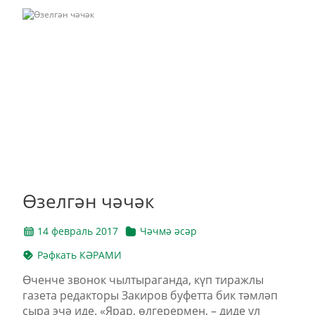
Өзелгән чәчәк
14 февраль 2017
Чәчмә әсәр
Рәфкать КӘРАМИ
Өченче звонок чылтыраганда, күп тиражлы
газета редакторы Закиров буфетта бик тәмләп
сыра эчә иде. «Ярар, өлгерермен, – диде ул