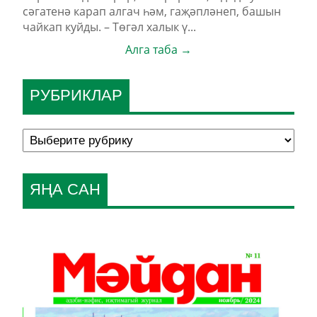
сәгатенә карап алгач һәм, гаҗәпләнеп, башын
чайкап куйды. – Төгәл халык ү...
Алга таба →
РУБРИКЛАР
ЯҢА САН