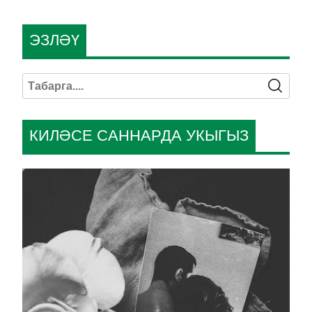
ЭЗЛӘҮ
КИЛӘСЕ САННАРДА УКЫГЫЗ