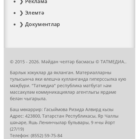
Реклама
Элемтә
Документлар
© 2015 - 2026. Мәйдан челтәр басмасы © ТАТМЕДИА..
Барлык хокуклар да якланган. Материалларны
тулысынча яки өлешчә кулланганда гиперссылка кую
мәҗбүри. "Татмедиа" республика матбугат һәм
массакүләм коммуникацияләр агентлыгы ярдәме
белән чыгарыла.
Баш мөхәррир: Гасыймова Ризидә Алвирд кызы
Адрес: 423800, Татарстан Республикасы, Яр Чаллы
шәһәре, Яшь Ленинчылар бульвары, 9 нчы йорт
(27/19)
Телефон: (8552) 59-75-84