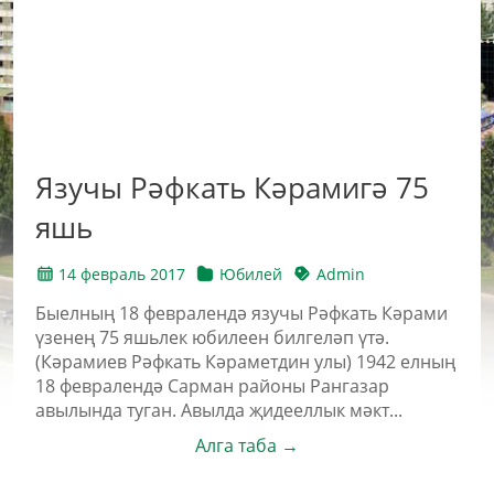
Язучы Рәфкать Кәрамигә 75
яшь
14 февраль 2017
Юбилей
Admin
Быелның 18 февралендә язучы Рәфкать Кәрами
үзенең 75 яшьлек юбилеен билгеләп үтә.
(Кәрамиев Рәфкать Кәраметдин улы) 1942 елның
18 февралендә Сарман районы Рангазар
авылында туган. Авылда җидееллык мәкт...
Алга таба →