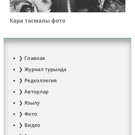
Кара тасмалы фото
Главная
Журнал турында
Редколлегия
Авторлар
Язылу
Фото
Видео