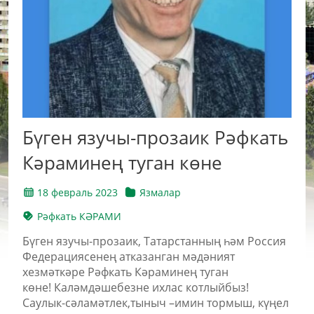
Бүген язучы-прозаик Рәфкать
Кәраминең туган көне
18 февраль 2023
Язмалар
Рәфкать КӘРАМИ
Бүген язучы-прозаик, Татарстанның һәм Россия
Федерациясенең атказанган мәдәният
хезмәткәре Рәфкать Кәраминең туган
көне! Каләмдәшебезне ихлас котлыйбыз!
Саулык-сәламәтлек,тыныч –имин тормыш, күңел