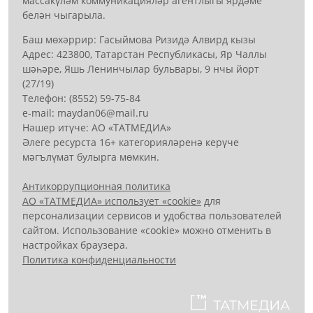
массакүләм коммуникацияләр агентлыгы ярдәме
белән чыгарыла.
Баш мөхәррир: Гасыймова Ризидә Алвирд кызы
Адрес: 423800, Татарстан Республикасы, Яр Чаллы
шәһәре, Яшь Ленинчылар бульвары, 9 нчы йорт
(27/19)
Телефон: (8552) 59-75-84
е-mail: mауdаn06@mail.гu
Нәшер итүче: АО «ТАТМЕДИА»
Әлеге ресурста 16+ категорияләренә керүче
мәгълүмат булырга мөмкин.
Антикоррупционная политика
АО «ТАТМЕДИА» использует «cookie»
для
персонализации сервисов и удобства пользователей
сайтом. Использование «cookie» можно отменить в
настройках браузера.
Политика конфиденциальности