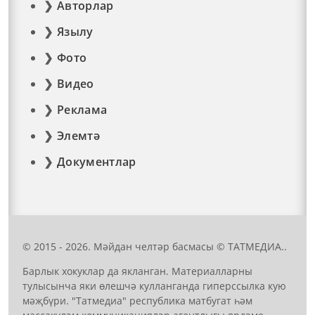
Авторлар
Язылу
Фото
Видео
Реклама
Элемтә
Документлар
© 2015 - 2026. Мәйдан челтәр басмасы © ТАТМЕДИА..
Барлык хокуклар да якланган. Материалларны
тулысынча яки өлешчә кулланганда гиперссылка кую
мәҗбүри. "Татмедиа" республика матбугат һәм