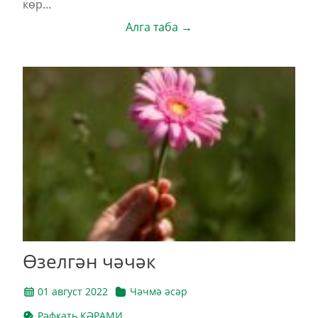
көр...
Алга таба →
Өзелгән чәчәк
01 август 2022
Чәчмә әсәр
Рәфкать КӘРАМИ