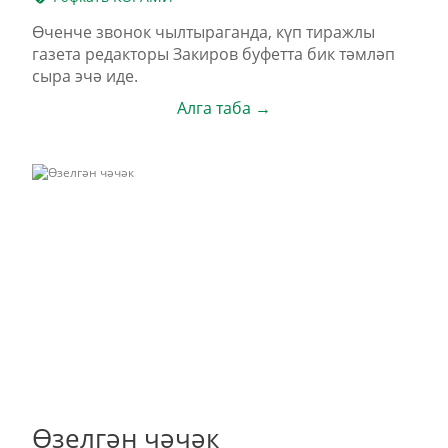
Өченче звонок чылтыраганда, күп тиражлы
газета редакторы Закиров буфетта бик тәмләп
сыра эчә иде.
Алга таба →
Өзелгән чәчәк