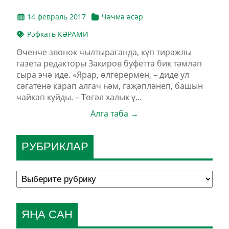
14 февраль 2017
Чәчмә әсәр
Рәфкать КӘРАМИ
Өченче звонок чылтыраганда, күп тиражлы
газета редакторы Закиров буфетта бик тәмләп
сыра эчә иде. «Ярар, өлгерермен, – диде ул
сәгатенә карап алгач һәм, гаҗәпләнеп, башын
чайкап куйды. – Төгәл халык ү...
Алга таба →
РУБРИКЛАР
ЯҢА САН