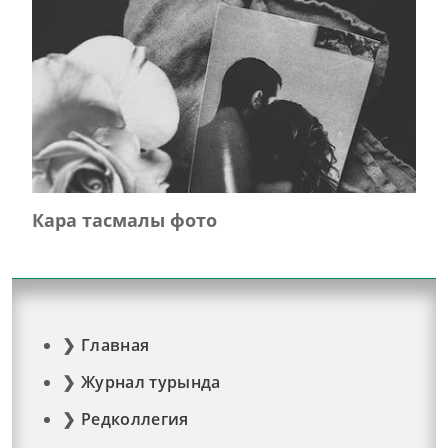
Кара тасмалы фото
Главная
Журнал турында
Редколлегия