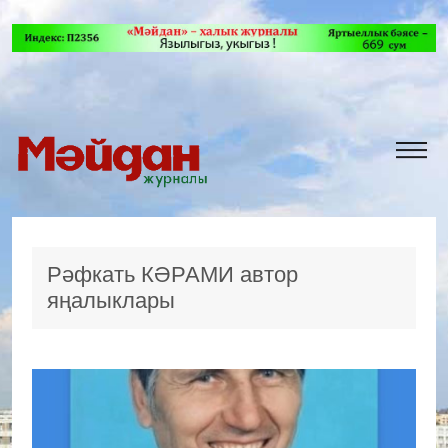
Рәфкать КӘРАМИ автор
яңалыклары