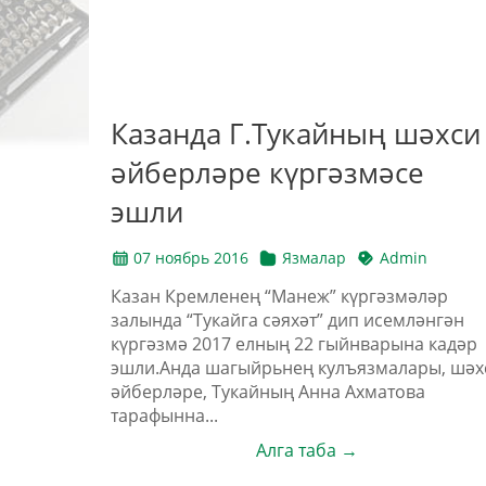
Казанда Г.Тукайның шәхси
әйберләре күргәзмәсе
эшли
07 ноябрь 2016
Язмалар
Admin
Казан Кремленең “Манеж” күргәзмәләр
залында “Тукайга сәяхәт” дип исемләнгән
күргәзмә 2017 елның 22 гыйнварына кадәр
эшли.Анда шагыйрьнең кулъязмалары, шәх
әйберләре, Тукайның Анна Ахматова
тарафынна...
Алга таба →