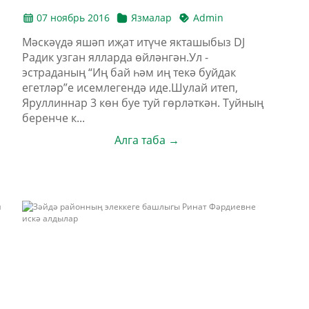
07 ноябрь 2016
Язмалар
Admin
Мәскәүдә яшәп иҗат итүче якташыбыз DJ
Радик узган ялларда өйләнгән.Ул -
эстраданың “Иң бай һәм иң текә буйдак
егетләр”е исемлегендә иде.Шулай итеп,
Яруллиннар 3 көн буе туй гөрләткән. Туйның
беренче к...
,
Алга таба →