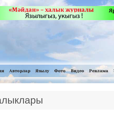
ия
Авторлар
Язылу
Фото
Видео
Реклама
ңалыклары