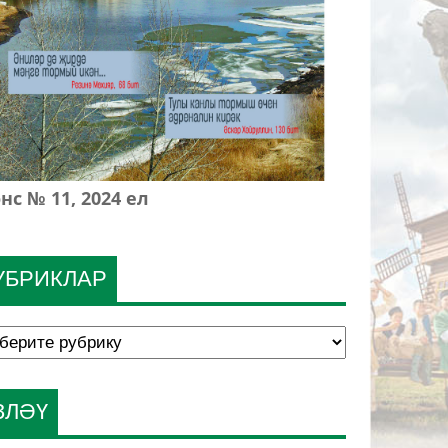
нс № 11, 2024 ел
УБРИКЛАР
ЗЛӘҮ