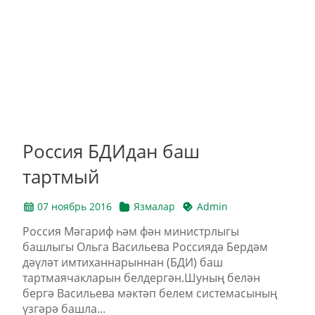
Россия БДИдан баш
тартмый
07 ноябрь 2016
Язмалар
Admin
Россия Мәгариф һәм фән министрлыгы
башлыгы Ольга Васильева Россиядә Бердәм
дәүләт имтиханнарыннан (БДИ) баш
тартмаячакларын белдергән.Шуның белән
бергә Васильева мәктәп белем системасының
үзгәрә башла...