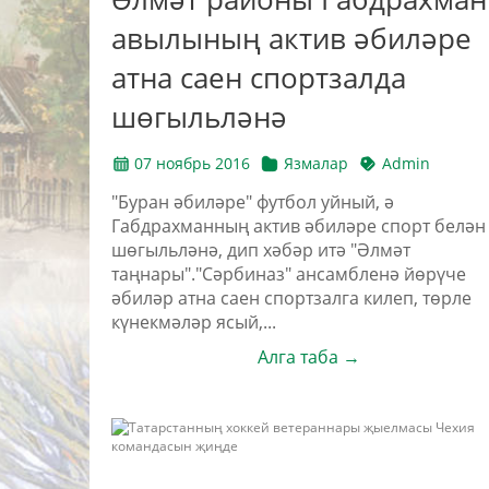
авылының актив әбиләре
атна саен спортзалда
шөгыльләнә
07 ноябрь 2016
Язмалар
Admin
"Буран әбиләре" футбол уйный, ә
Габдрахманның актив әбиләре спорт белән
шөгыльләнә, дип хәбәр итә "Әлмәт
таңнары"."Сәрбиназ" ансамбленә йөрүче
әбиләр атна саен спортзалга килеп, төрле
күнекмәләр ясый,...
Алга таба →