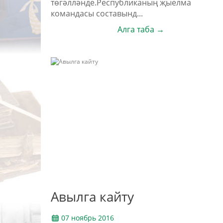
төгәлләнде.Республиканың җыелма
командасы составынд...
Алга таба →
Авылга кайту
07 ноябрь 2016