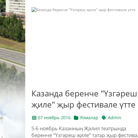
Казанда беренче "Үзгәреш
җиле" җыр фестивале үтте
07 ноябрь 2016
Язмалар
Admin
5-6 ноябрь Казанның Җәлил театрында
беренче “Үзгәреш җиле” татар җыр фестива