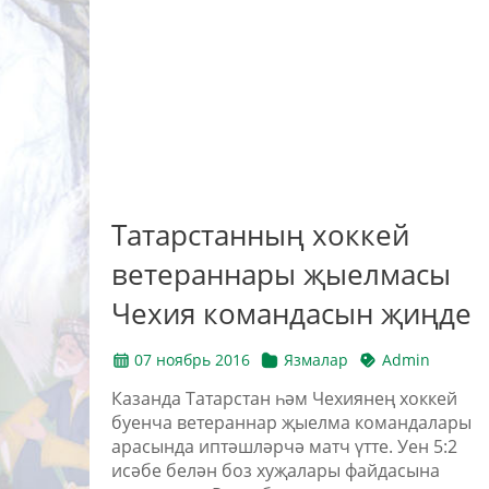
Татарстанның хоккей
ветераннары җыелмасы
Чехия командасын җиңде
07 ноябрь 2016
Язмалар
Admin
Казанда Татарстан һәм Чехиянең хоккей
буенча ветераннар җыелма командалары
арасында иптәшләрчә матч үтте. Уен 5:2
исәбе белән боз хуҗалары файдасына