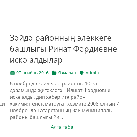
Зәйдә районның элеккеге
башлыгы Ринат Фәрдиевне
искә алдылар
07 ноябрь 2016
Язмалар
Admin
6 ноябрьдә зәйлеләр районны 10 ел
дәвамында җитәкләгән Илшат Фәрдиевне
искә алды, дип хәбәр итә район
си
хакимиятенең матбугат хезмәте.2008 елның 7
ноябрендә Татарстанның Зәй муниципаль
районы башлыгы Ри...
Алга таба →