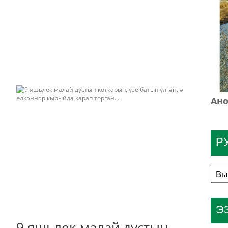
Ано
Р
Э
9 яшьлек малай дустын