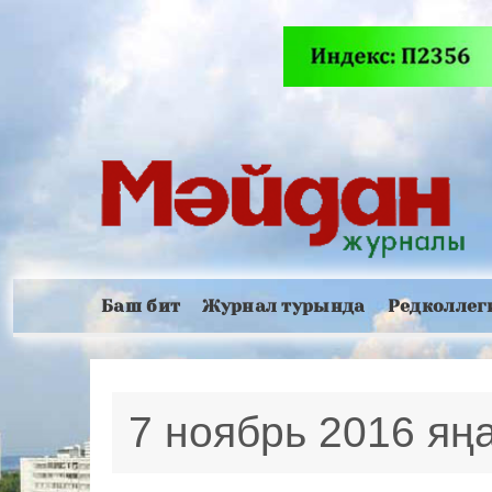
Баш бит
Журнал турында
Редколлег
7 ноябрь 2016 я