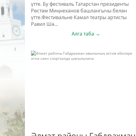
үтте. Бу фестиваль Татарстан президенты
Рөстәм Миңнеханов башлангычы белән
үтте.Фестивальне Камал театры артисты
Равил Шә...
Алга таба →
Әлмәт районы Габдрахман