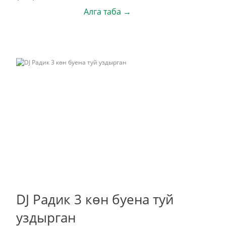
Алга таба →
DJ Радик 3 көн буена туй
уздырган