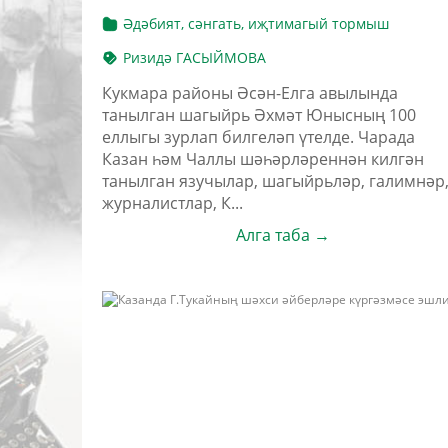
Әдәбият, сәнгать, иҗтимагый тормыш
Ризидә ГАСЫЙМОВА
Кукмара районы Әсән-Елга авылында
танылган шагыйрь Әхмәт Юнысның 100
еллыгы зурлап билгеләп үтелде. Чарада
Казан һәм Чаллы шәһәрләреннән килгән
танылган язучылар, шагыйрьләр, галимнәр
журналистлар, К...
Алга таба →