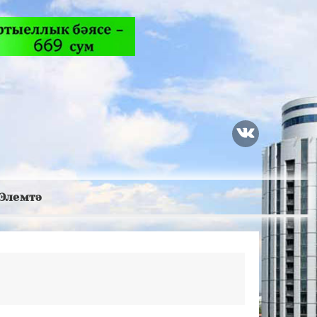
Элемтә