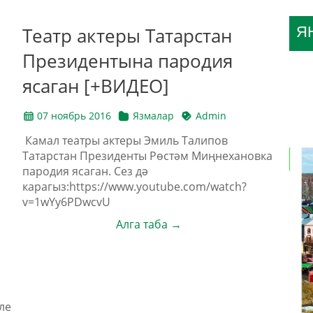
Театр актеры Татарстан
Я
Президентына пародия
ясаган [+ВИДЕО]
07 ноябрь 2016
Язмалар
Admin
Камал театры актеры Эмиль Талипов
Татарстан Президенты Рөстәм Миңнехановка
пародия ясаган. Сез дә
карагыз:https://www.youtube.com/watch?
v=1wYy6PDwcvU
Алга таба →
ле