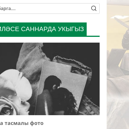
ИЛӘСЕ САННАРДА УКЫГЫЗ
а тасмалы фото