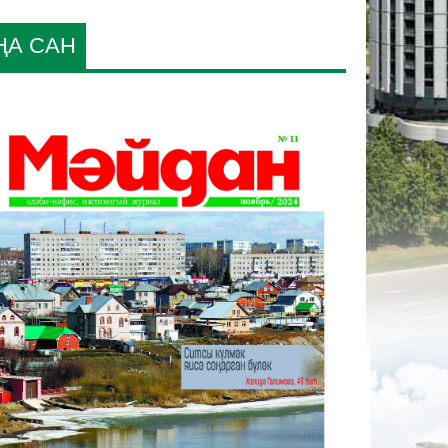
ҢА САН