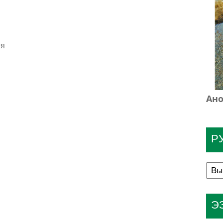
ия
Ано
Р
Э