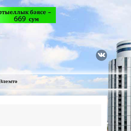
Элемтә