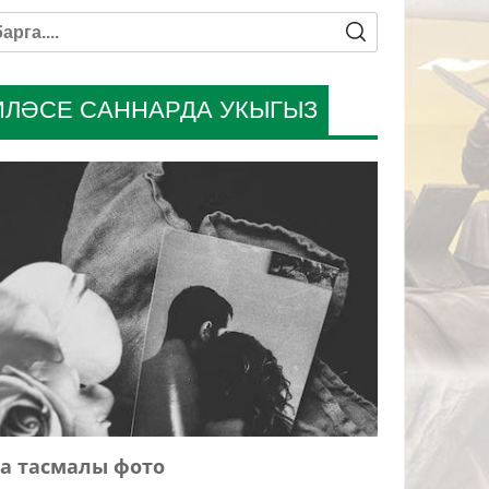
ИЛӘСЕ САННАРДА УКЫГЫЗ
а тасмалы фото