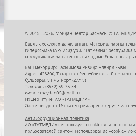
© 2015 - 2026. Мәйдан челтәр басмасы © ТАТМЕДИА
Барлык хокуклар да якланган. Материалларны тулы
гиперссылка кую мәҗбүри. "Татмедиа" республика 
коммуникацияләр агентлыгы ярдәме белән чыгары
Баш мөхәррир: Гасыймова Ризидә Алвирд кызы
Адрес: 423800, Татарстан Республикасы, Яр Чаллы
бульвары, 9 нчы йорт (27/19)
Телефон: (8552) 59-75-84
е-mail: mауdаn06@mail.гu
Нәшер итүче: АО «ТАТМЕДИА»
Әлеге ресурста 16+ категорияләренә керүче мәгълү
Антикоррупционная политика
АО «ТАТМЕДИА» использует «cookie»
для персонализ
пользователей сайтом. Использование «cookie» мож