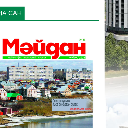
ҢА САН