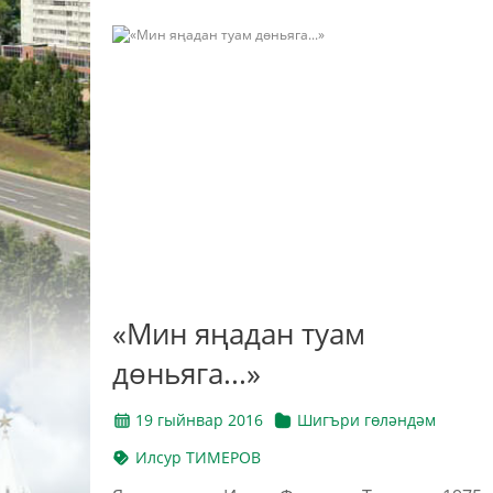
«Мин яңадан туам
дөньяга...»
19 гыйнвар 2016
Шигъри гөләндәм
Илсур ТИМЕРОВ