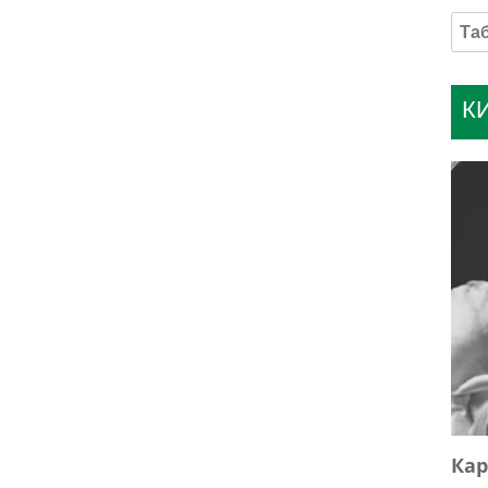
К
Кар