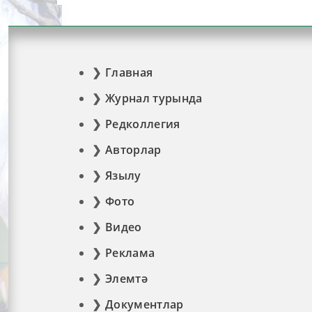
Главная
Журнал турында
Редколлегия
Авторлар
Язылу
Фото
Видео
Реклама
Элемтә
Документлар