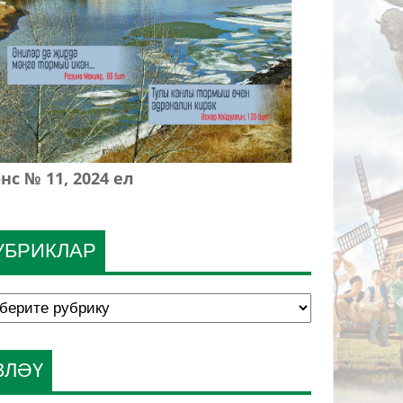
нс № 11, 2024 ел
УБРИКЛАР
ЗЛӘҮ