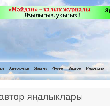
ия
Авторлар
Язылу
Фото
Видео
Реклама
автор яңалыклары