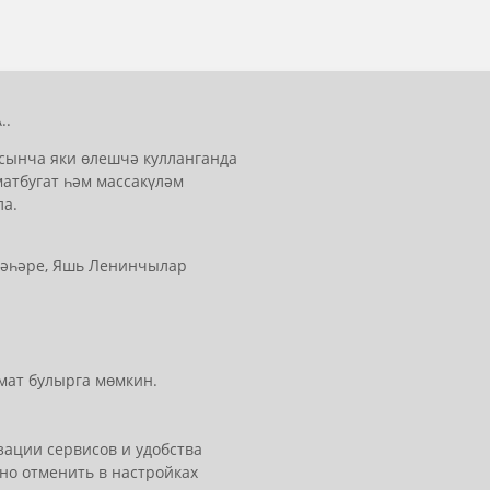
..
сынча яки өлешчә кулланганда
матбугат һәм массакүләм
ла.
 шәһәре, Яшь Ленинчылар
мат булырга мөмкин.
ации сервисов и удобства
но отменить в настройках