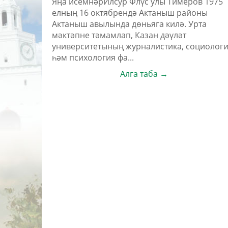
Яңа исемнәрИлсур Флүс улы Тимеров 1975
елның 16 октябрендә Актаныш районы
Актаныш авылында дөньяга килә. Урта
мәктәпне тәмамлап, Казан дәүләт
университетының журналистика, социолог
һәм психология фа...
Алга таба →