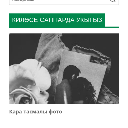
КИЛӘСЕ САННАРДА УКЫГЫЗ
Кара тасмалы фото