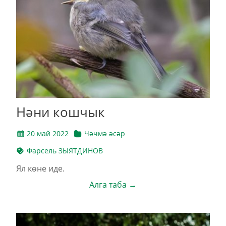
Нәни кошчык
20 май 2022
Чәчмә әсәр
Фарсель ЗЫЯТДИНОВ
Ял көне иде.
Алга таба →