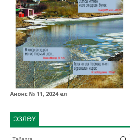
Анонс № 11, 2024 ел
ЭЗЛӘҮ