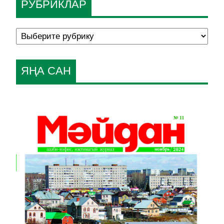
РУБРИКЛАР
ЯҢА САН