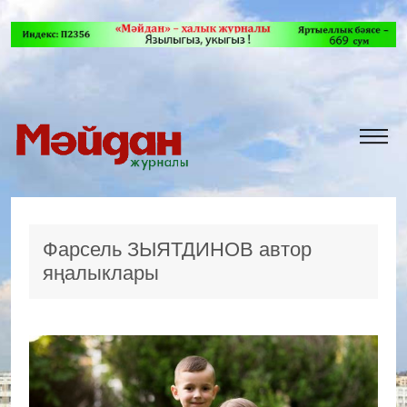
Фарсель ЗЫЯТДИНОВ автор
яңалыклары