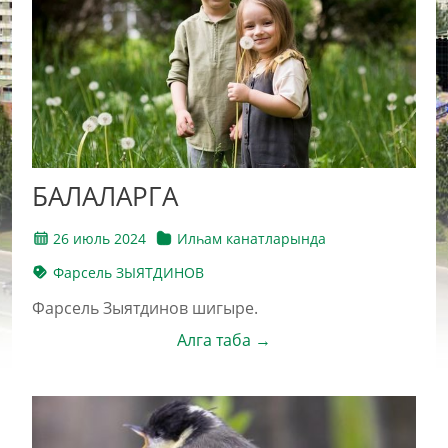
БАЛАЛАРГА
26 июль 2024
Илһам канатларында
Фарсель ЗЫЯТДИНОВ
Фарсель Зыятдинов шигыре.
Алга таба →