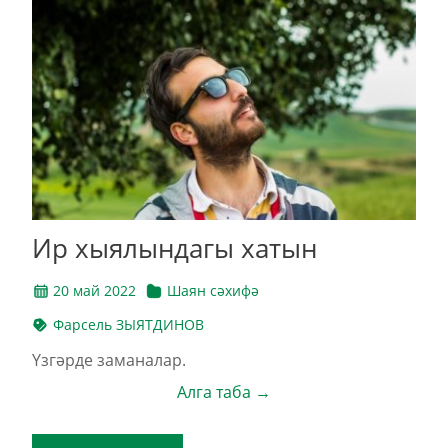
Ир хыялындагы хатын
20 май 2022
Шаян сәхифә
Фарсель ЗЫЯТДИНОВ
Үзгәрде заманалар.
Алга таба →