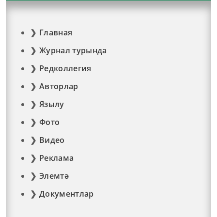
Главная
Журнал турында
Редколлегия
Авторлар
Язылу
Фото
Видео
Реклама
Элемтә
Документлар