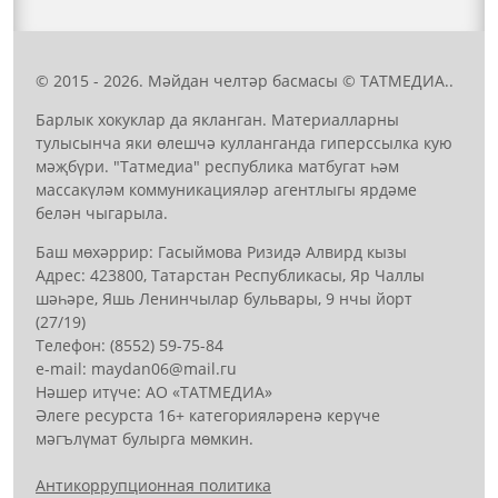
© 2015 - 2026. Мәйдан челтәр басмасы © ТАТМЕДИА..
Барлык хокуклар да якланган. Материалларны
тулысынча яки өлешчә кулланганда гиперссылка кую
мәҗбүри. "Татмедиа" республика матбугат һәм
массакүләм коммуникацияләр агентлыгы ярдәме
белән чыгарыла.
Баш мөхәррир: Гасыймова Ризидә Алвирд кызы
Адрес: 423800, Татарстан Республикасы, Яр Чаллы
шәһәре, Яшь Ленинчылар бульвары, 9 нчы йорт
(27/19)
Телефон: (8552) 59-75-84
е-mail: mауdаn06@mail.гu
Нәшер итүче: АО «ТАТМЕДИА»
Әлеге ресурста 16+ категорияләренә керүче
мәгълүмат булырга мөмкин.
Антикоррупционная политика