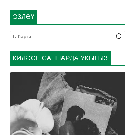
ЭЗЛӘҮ
КИЛӘСЕ САННАРДА УКЫГЫЗ