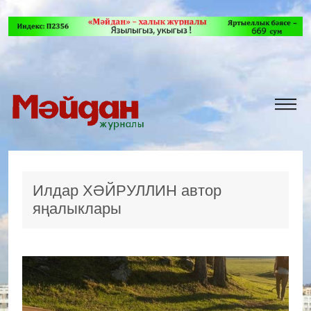
Илдар ХӘЙРУЛЛИН автор
яңалыклары