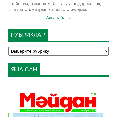
Гөлйөзем, җимешем! Сагынуга чыдар хәл юк,
аптырагач, утырып хат язарга булдым.
Алга таба →
РУБРИКЛАР
ЯҢА САН