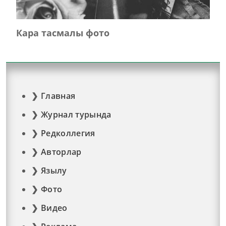
Кара тасмалы фото
Главная
Журнал турында
Редколлегия
Авторлар
Язылу
Фото
Видео