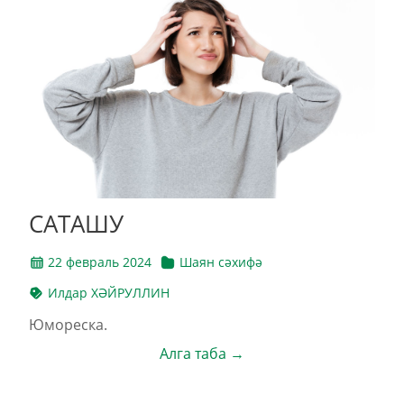
САТАШУ
22 февраль 2024
Шаян сәхифә
Илдар ХӘЙРУЛЛИН
Юмореска.
Алга таба →