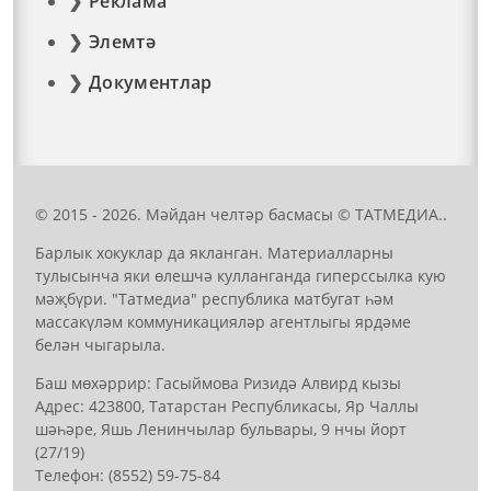
Реклама
Элемтә
Документлар
© 2015 - 2026. Мәйдан челтәр басмасы © ТАТМЕДИА..
Барлык хокуклар да якланган. Материалларны
тулысынча яки өлешчә кулланганда гиперссылка кую
мәҗбүри. "Татмедиа" республика матбугат һәм
массакүләм коммуникацияләр агентлыгы ярдәме
белән чыгарыла.
Баш мөхәррир: Гасыймова Ризидә Алвирд кызы
Адрес: 423800, Татарстан Республикасы, Яр Чаллы
шәһәре, Яшь Ленинчылар бульвары, 9 нчы йорт
(27/19)
Телефон: (8552) 59-75-84