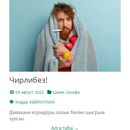
Чирлибез!
09 август 2022
Шаян сәхифә
Илдар ХӘЙРУЛЛИН
Дәваханә коридоры халык белән шыгрым
тулган.
Алга таба →