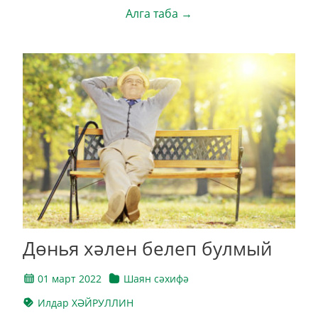
Алга таба →
Дөнья хәлен белеп булмый
01 март 2022
Шаян сәхифә
Илдар ХӘЙРУЛЛИН