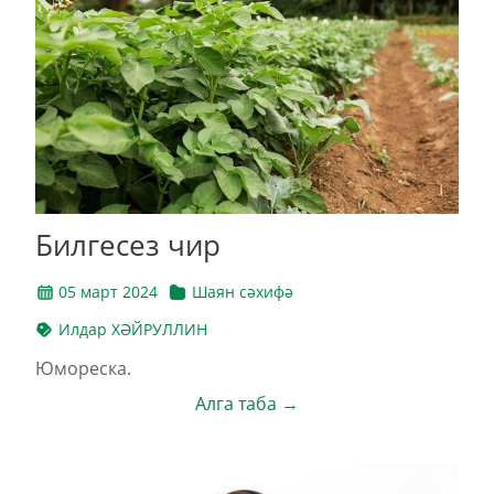
Билгесез чир
05 март 2024
Шаян сәхифә
Илдар ХӘЙРУЛЛИН
Юмореска.
Алга таба →