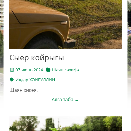
Сыер койрыгы
07 июнь 2024
Шаян сәхифә
Илдар ХӘЙРУЛЛИН
Шаян хикәя.
Алга таба →