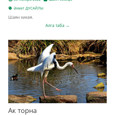
Әхмәт ДУСАЙЛЫ
Шаян хикәя.
Алга таба →
Ак торна