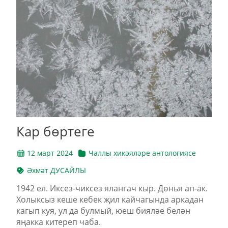
Кар бөртеге
12 март 2024
Чаллы хикәяләре антологиясе
Әхмәт ДУСАЙЛЫ
1942 ел. Ик­сез-чик­сез ялан­гач кыр. Дөнья ап-ак.
Хо­лык­сыз ке­ше ке­бек җил кай­ча­гын­да ар­ка­дан
ка­гып куя, ул да бул­мый, юеш би­я­ләе бе­лән
яңак­ка ки­те­реп ча­ба.