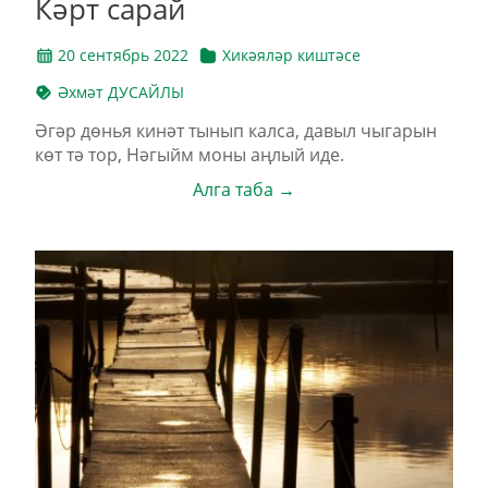
Кәрт сарай
20 сентябрь 2022
Хикәяләр киштәсе
Әхмәт ДУСАЙЛЫ
Әгәр дөнья кинәт тынып калса, давыл чыгарын
көт тә тор, Нәгыйм моны аңлый иде.
Алга таба →