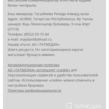
массакүләм коммуникацияләр агентлыгы ярдәме
белән чыгарыла.
Баш мөхәррир: Гасыймова Ризидә Алвирд кызы
Адрес: 423800, Татарстан Республикасы, Яр Чаллы
шәһәре, Яшь Ленинчылар бульвары, 9 нчы йорт
(27/19)
Телефон: (8552) 59-75-84
е-mail: mауdаn06@mail.гu
Нәшер итүче: АО «ТАТМЕДИА»
Әлеге ресурста 16+ категорияләренә керүче
мәгълүмат булырга мөмкин.
Антикоррупционная политика
АО «ТАТМЕДИА» использует «cookie»
для
персонализации сервисов и удобства пользователей
сайтом. Использование «cookie» можно отменить в
настройках браузера.
Политика конфиденциальности