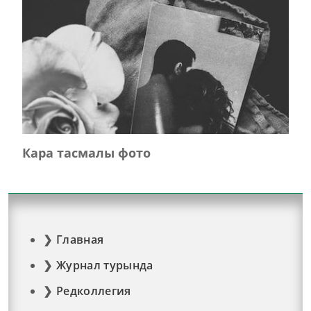
Кара тасмалы фото
Главная
Журнал турында
Редколлегия