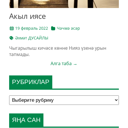
Акыл иясе
19 февраль 2022
Чәчмә әсәр
Әхмәт ДУСАЙЛЫ
Чыгарылыш кичәсе көнне Нияз үзенә урын
тапмады.
Алга таба →
РУБРИКЛАР
ЯҢА САН