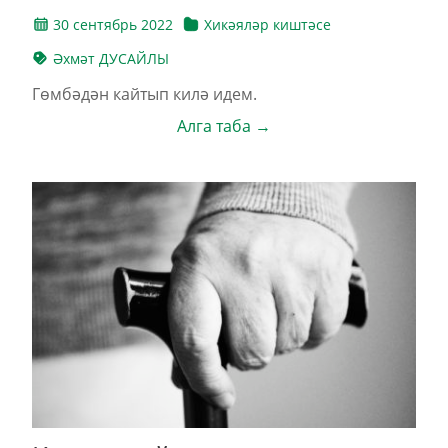
30 сентябрь 2022
Хикәяләр киштәсе
Әхмәт ДУСАЙЛЫ
Гөмбәдән кайтып килә идем.
Алга таба →