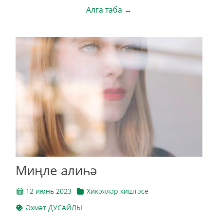
Алга таба →
Миңле алиһә
12 июнь 2023
Хикәяләр киштәсе
Әхмәт ДУСАЙЛЫ