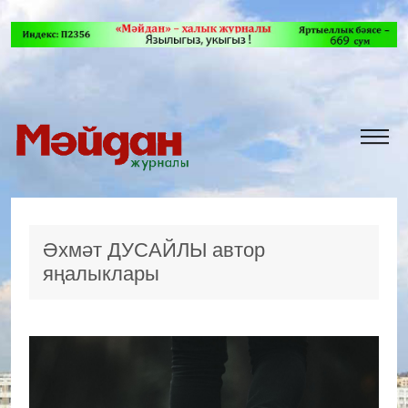
Әхмәт ДУСАЙЛЫ автор
яңалыклары