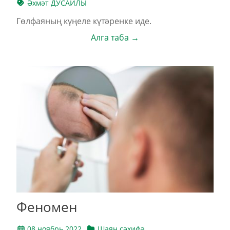
Әхмәт ДУСАЙЛЫ
Гөлфаяның күңеле күтәренке иде.
Алга таба →
Феномен
08 ноябрь 2022
Шаян сәхифә