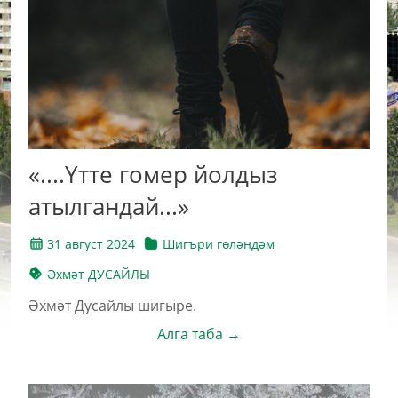
«....Үтте гомер йолдыз
атылгандай...»
31 август 2024
Шигъри гөләндәм
Әхмәт ДУСАЙЛЫ
Әхмәт Дусайлы шигыре.
Алга таба →