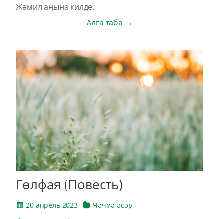
Җәмил аңына килде.
Алга таба →
Гөлфая (Повесть)
20 апрель 2023
Чәчмә әсәр