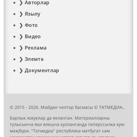
Авторлар
Язылу
Фото
Видео
Реклама
Элемтә
Документлар
© 2015 - 2026. Мәйдан челтәр басмасы © ТАТМЕДИА..
Барлык хокуклар да якланган. Материалларны
тулысынча яки өлешчә кулланганда гиперссылка кую
мәҗбүри. "Татмедиа" республика матбугат һәм