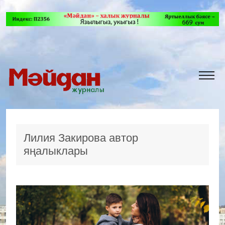
Лилия Закирова автор
яңалыклары