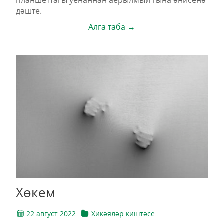
планшеттагы уенаннан аерылмый гына әнисенә
дәште.
Алга таба →
Хөкем
22 август 2022
Хикәяләр киштәсе