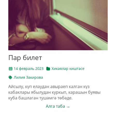
Пар билет
14 февраль 2023
Хикәяләр киштәсе
Лилия Закирова
Айсылу, күп елаудан авыраеп калган күз
кабаклары ябылудан куркып, карашын буявы
куба башлаган тушәмгә төбәде.
Алга таба →