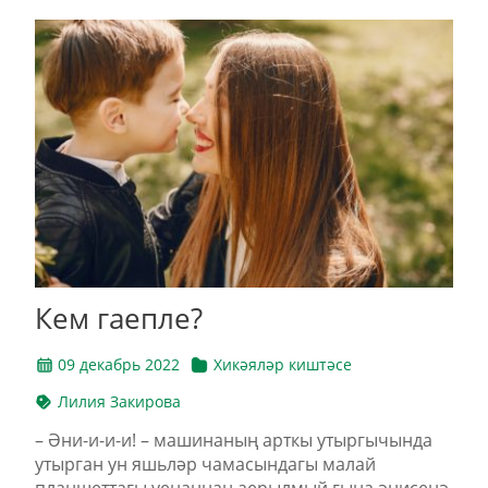
Кем гаепле?
09 декабрь 2022
Хикәяләр киштәсе
Лилия Закирова
– Әни-и-и-и! – машинаның арткы утыргычында
утырган ун яшьләр чамасындагы малай