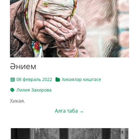
Әнием
08 февраль 2022
Хикәяләр киштәсе
Лилия Закирова
Хикәя.
Алга таба →