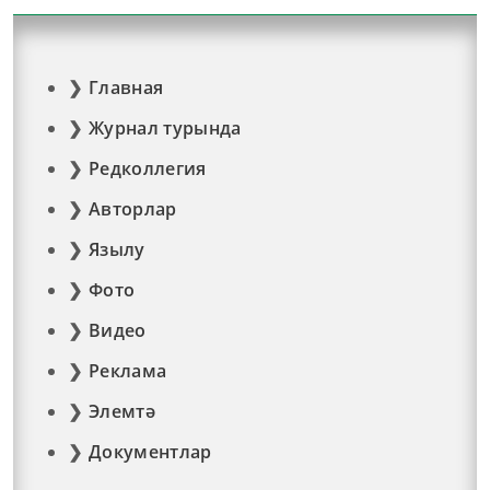
Главная
Журнал турында
Редколлегия
Авторлар
Язылу
Фото
Видео
Реклама
Элемтә
Документлар