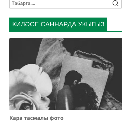
КИЛӘСЕ САННАРДА УКЫГЫЗ
Кара тасмалы фото