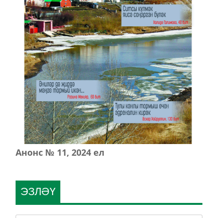
Анонс № 11, 2024 ел
ЭЗЛӘҮ