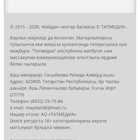
© 2015 - 2026. Мәйдан челтәр басмасы © ТАТМЕДИА..
Барлык хокуклар да якланган. Материалларны
тулысынча яки өлешчә кулланганда гиперссылка кую
мәҗбүри. "Татмедиа" республика матбугат һәм
массакүләм коммуникацияләр агентлыгы ярдәме
белән чыгарыла.
Баш мөхәррир: Гасыймова Ризидә Алвирд кызы
Адрес: 423800, Татарстан Республикасы, Яр Чаллы
шәһәре, Яшь Ленинчылар бульвары, 9 нчы йорт
(27/19)
Телефон: (8552) 59-75-84
е-mail: mауdаn06@mail.гu
Нәшер итүче: АО «ТАТМЕДИА»
Әлеге ресурста 16+ категорияләренә керүче
мәгълүмат булырга мөмкин.