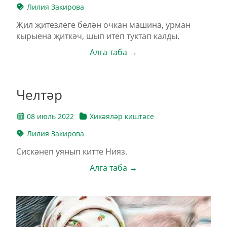
Лилия Закирова
Җил җитезлеге белән очкан машина, урман
кырыена җиткәч, шып итеп туктап калды.
Алга таба →
Челтәр
08 июль 2022
Хикәяләр киштәсе
Лилия Закирова
Сискәнеп уянып китте Нияз.
Алга таба →