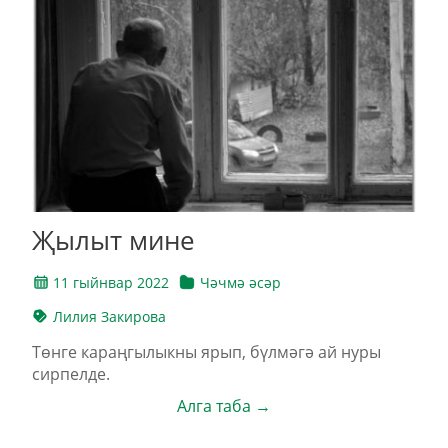
Җылыт мине
11 гыйнвар 2022
Чәчмә әсәр
Лилия Закирова
Төнге караңгылыкны ярып, бүлмәгә ай нуры
сирпелде.
Алга таба →