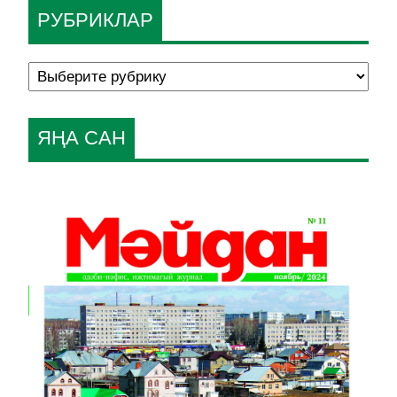
РУБРИКЛАР
ЯҢА САН