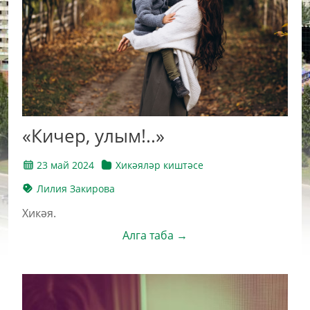
«Кичер, улым!..»
23 май 2024
Хикәяләр киштәсе
Лилия Закирова
Хикәя.
Алга таба →