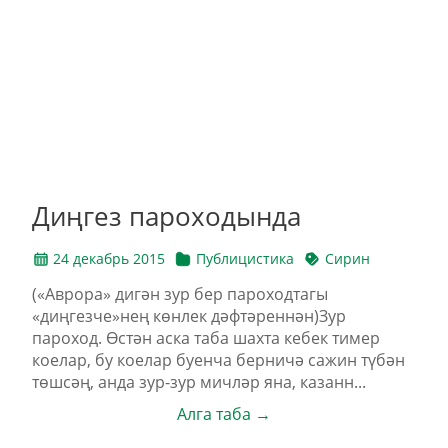
Диңгез пароходында
24 декабрь 2015
Публицистика
Сирин
(«Аврора» дигән зур бер пароходтагы
«диңгезче»нең көнлек дәфтәреннән)Зур
пароход. Өстән аска таба шахта кебек тимер
коелар, бу коелар буенча берничә сажин түбән
төшсәң, анда зур-зур мичләр яна, казанн...
Алга таба →