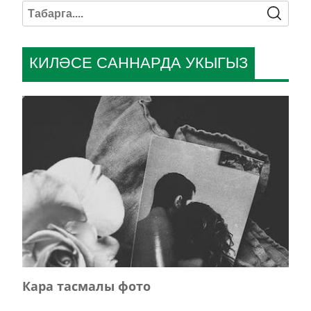
КИЛӘСЕ САННАРДА УКЫГЫЗ
Кара тасмалы фото