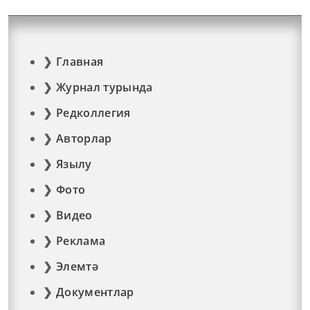
Главная
Журнал турында
Редколлегия
Авторлар
Язылу
Фото
Видео
Реклама
Элемтә
Документлар