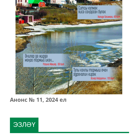
Анонс № 11, 2024 ел
ЭЗЛӘҮ