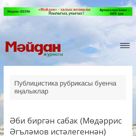
Публицистика рубрикасы буенча
яңалыклар
Әби биргән сабак (Мөдәррис
Әгъләмов истәлегеннән)