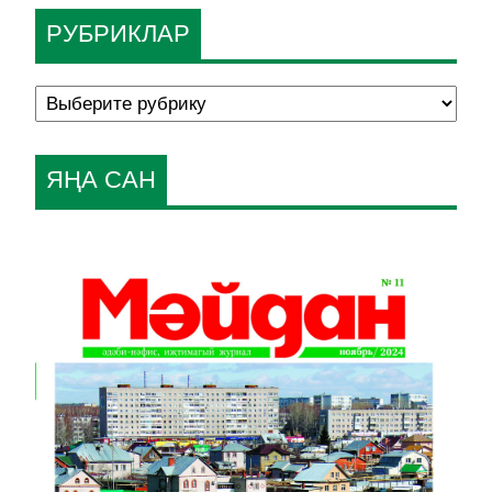
РУБРИКЛАР
ЯҢА САН