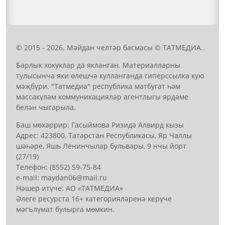
© 2015 - 2026. Мәйдан челтәр басмасы © ТАТМЕДИА..
Барлык хокуклар да якланган. Материалларны
тулысынча яки өлешчә кулланганда гиперссылка кую
мәҗбүри. "Татмедиа" республика матбугат һәм
массакүләм коммуникацияләр агентлыгы ярдәме
белән чыгарыла.
Баш мөхәррир: Гасыймова Ризидә Алвирд кызы
Адрес: 423800, Татарстан Республикасы, Яр Чаллы
шәһәре, Яшь Ленинчылар бульвары, 9 нчы йорт
(27/19)
Телефон: (8552) 59-75-84
е-mail: mауdаn06@mail.гu
Нәшер итүче: АО «ТАТМЕДИА»
Әлеге ресурста 16+ категорияләренә керүче
мәгълүмат булырга мөмкин.