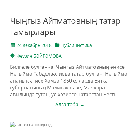
Чыңгыз Айтматовның татар
тамырлары
24 декабрь 2018
Публицистика
Фәүзия БӘЙРӘМОВА
Билгеле булганча, Чыңгыз Айтматовның әнисе
Нәгыймә Габделвәлиева татар булган. Нәгыймә
апаның әтисе Хәмзә 1860 елларда Вятка
губернясының Малмыж өязе, Мәчкәрә
авылында туган, ул хәзерге Татарстан Респ...
Алга таба →