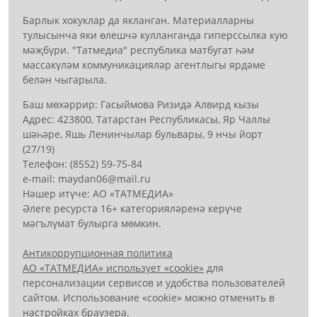
Барлык хокуклар да якланган. Материалларны
тулысынча яки өлешчә кулланганда гиперссылка кую
мәҗбүри. "Татмедиа" республика матбугат һәм
массакүләм коммуникацияләр агентлыгы ярдәме
белән чыгарыла.
Баш мөхәррир: Гасыймова Ризидә Алвирд кызы
Адрес: 423800, Татарстан Республикасы, Яр Чаллы
шәһәре, Яшь Ленинчылар бульвары, 9 нчы йорт
(27/19)
Телефон: (8552) 59-75-84
е-mail: mауdаn06@mail.гu
Нәшер итүче: АО «ТАТМЕДИА»
Әлеге ресурста 16+ категорияләренә керүче
мәгълүмат булырга мөмкин.
Антикоррупционная политика
АО «ТАТМЕДИА» использует «cookie»
для
персонализации сервисов и удобства пользователей
сайтом. Использование «cookie» можно отменить в
настройках браузера.