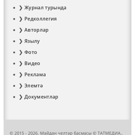
Журнал турында
Редколлегия
Авторлар
Язылу
Фото
Видео
Реклама
Элемтә
Документлар
© 2015 - 2026. Мәйдан челтәр басмасы © ТАТМЕДИА..