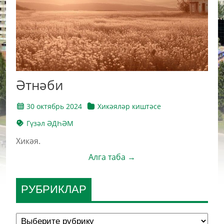
Әтнәби
30 октябрь 2024
Хикәяләр киштәсе
Гүзәл ӘДҺӘМ
Хикәя.
Алга таба →
РУБРИКЛАР