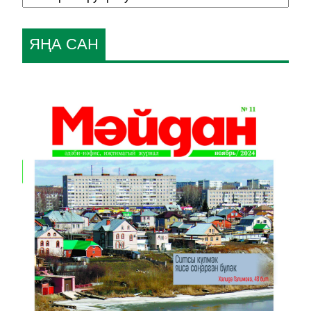
ЯҢА САН