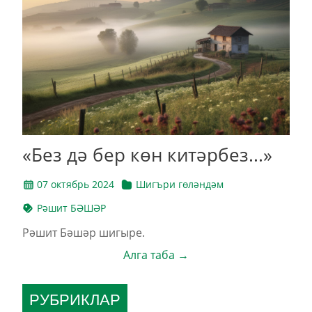
«Без дә бер көн китәрбез...»
07 октябрь 2024
Шигъри гөләндәм
Рәшит БӘШӘР
Рәшит Бәшәр шигыре.
Алга таба →
РУБРИКЛАР