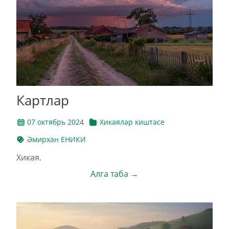
Картлар
07 октябрь 2024
Хикәяләр киштәсе
Әмирхан ЕНИКИ
Хикәя.
Алга таба →