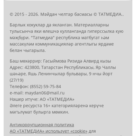
© 2015 - 2026. Мәйдан челтәр басмасы © ТАТМЕДИА..
Барлык хокуклар да якланган. Материалларны
тулысынча яки өлешчә кулланганда гиперссылка кую
мәҗбүри. "Татмедиа" республика матбугат һәм
массакүләм коммуникацияләр агентлыгы ярдәме
белән чыгарыла.
Баш мөхәррир: Гасыймова Ризидә Алвирд кызы
Адрес: 423800, Татарстан Республикасы, Яр Чаллы
шәһәре, Яшь Ленинчылар бульвары, 9 нчы йорт
(27/19)
Телефон: (8552) 59-75-84
е-mail: mауdаn06@mail.гu
Нәшер итүче: АО «ТАТМЕДИА»
Әлеге ресурста 16+ категорияләренә керүче
мәгълүмат булырга мөмкин.
Антикоррупционная политика
АО «ТАТМЕДИА» использует «cookie»
для