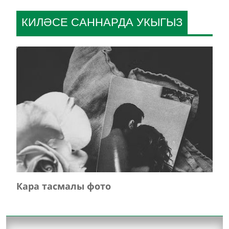
КИЛӘСЕ САННАРДА УКЫГЫЗ
Кара тасмалы фото