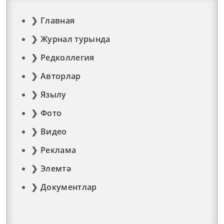
Главная
Журнал турында
Редколлегия
Авторлар
Язылу
Фото
Видео
Реклама
Элемтә
Документлар