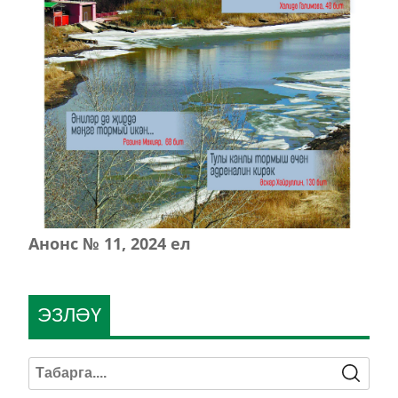
Анонс № 11, 2024 ел
ЭЗЛӘҮ