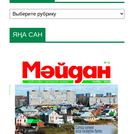
ЯҢА САН