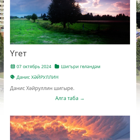
Үгет
07 октябрь 2024
Шигъри гөләндәм
Данис ХӘЙРУЛЛИН
Данис Хәйруллин шигыре.
Алга таба →