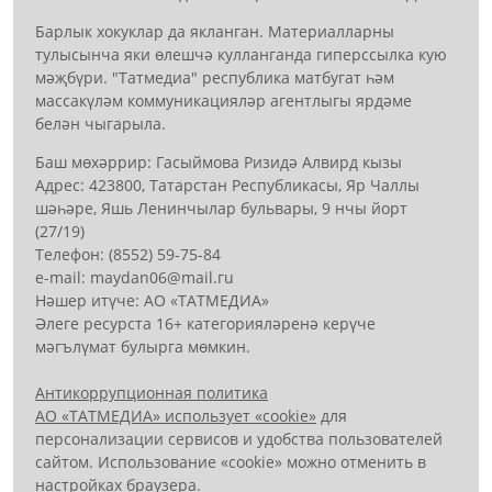
Барлык хокуклар да якланган. Материалларны
тулысынча яки өлешчә кулланганда гиперссылка кую
мәҗбүри. "Татмедиа" республика матбугат һәм
массакүләм коммуникацияләр агентлыгы ярдәме
белән чыгарыла.
Баш мөхәррир: Гасыймова Ризидә Алвирд кызы
Адрес: 423800, Татарстан Республикасы, Яр Чаллы
шәһәре, Яшь Ленинчылар бульвары, 9 нчы йорт
(27/19)
Телефон: (8552) 59-75-84
е-mail: mауdаn06@mail.гu
Нәшер итүче: АО «ТАТМЕДИА»
Әлеге ресурста 16+ категорияләренә керүче
мәгълүмат булырга мөмкин.
Антикоррупционная политика
АО «ТАТМЕДИА» использует «cookie»
для
персонализации сервисов и удобства пользователей
сайтом. Использование «cookie» можно отменить в
настройках браузера.