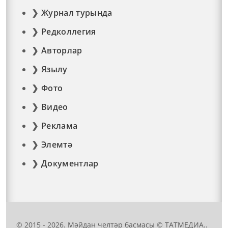
Журнал турында
Редколлегия
Авторлар
Язылу
Фото
Видео
Реклама
Элемтә
Документлар
© 2015 - 2026. Мәйдан челтәр басмасы © ТАТМЕДИА..