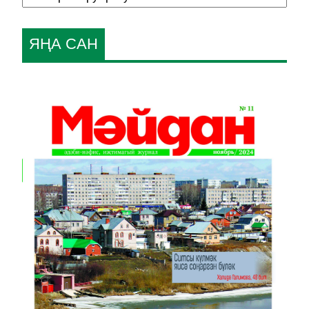
ЯҢА САН