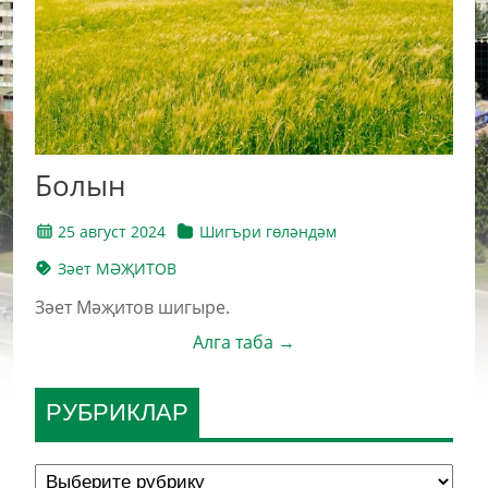
Болын
25 август 2024
Шигъри гөләндәм
Зәет МӘҖИТОВ
Зәет Мәҗитов шигыре.
Алга таба →
РУБРИКЛАР