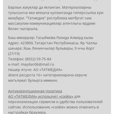
Барлык хокуклар да якланган. Материалларны
тулысынча яки өлешчә кулланганда гиперссылка кую
мәҗбүри. "Татмедиа" республика матбугат һәм
массакүләм коммуникацияләр агентлыгы ярдәме
белән чыгарыла.
Баш мөхәррир: Гасыймова Ризидә Алвирд кызы
Адрес: 423800, Татарстан Республикасы, Яр Чаллы
шәһәре, Яшь Ленинчылар бульвары, 9 нчы йорт
(27/19)
Телефон: (8552) 59-75-84
е-mail: mауdаn06@mail.гu
Нәшер итүче: АО «ТАТМЕДИА»
Әлеге ресурста 16+ категорияләренә керүче
мәгълүмат булырга мөмкин.
Антикоррупционная политика
АО «ТАТМЕДИА» использует «cookie»
для
персонализации сервисов и удобства пользователей
сайтом. Использование «cookie» можно отменить в
настройках браузера.