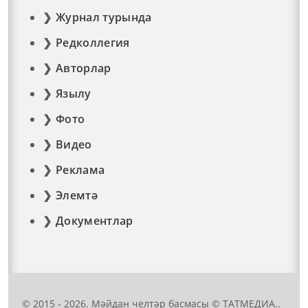
Журнал турында
Редколлегия
Авторлар
Язылу
Фото
Видео
Реклама
Элемтә
Документлар
© 2015 - 2026. Мәйдан челтәр басмасы © ТАТМЕДИА..