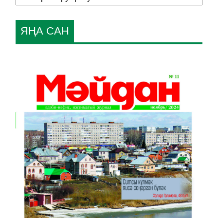
ЯҢА САН