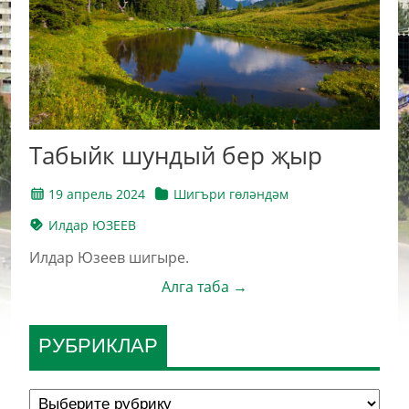
Табыйк шундый бер җыр
19 апрель 2024
Шигъри гөләндәм
Илдар ЮЗЕЕВ
Илдар Юзеев шигыре.
Алга таба →
РУБРИКЛАР