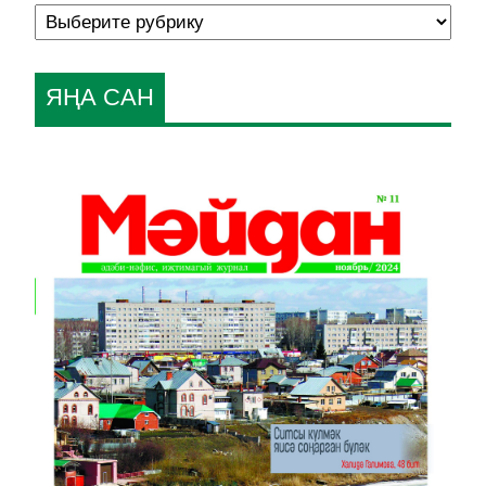
ЯҢА САН