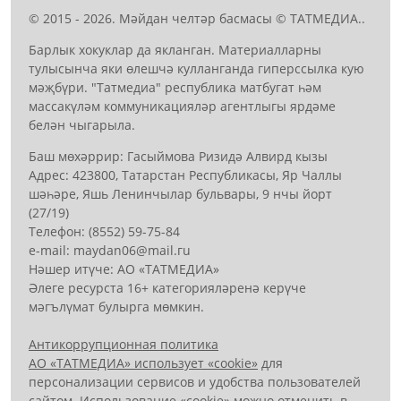
© 2015 - 2026. Мәйдан челтәр басмасы © ТАТМЕДИА..
Барлык хокуклар да якланган. Материалларны
тулысынча яки өлешчә кулланганда гиперссылка кую
мәҗбүри. "Татмедиа" республика матбугат һәм
массакүләм коммуникацияләр агентлыгы ярдәме
белән чыгарыла.
Баш мөхәррир: Гасыймова Ризидә Алвирд кызы
Адрес: 423800, Татарстан Республикасы, Яр Чаллы
шәһәре, Яшь Ленинчылар бульвары, 9 нчы йорт
(27/19)
Телефон: (8552) 59-75-84
е-mail: mауdаn06@mail.гu
Нәшер итүче: АО «ТАТМЕДИА»
Әлеге ресурста 16+ категорияләренә керүче
мәгълүмат булырга мөмкин.
Антикоррупционная политика
АО «ТАТМЕДИА» использует «cookie»
для
персонализации сервисов и удобства пользователей
сайтом. Использование «cookie» можно отменить в