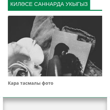
КИЛӘСЕ САННАРДА УКЫГЫЗ
Кара тасмалы фото