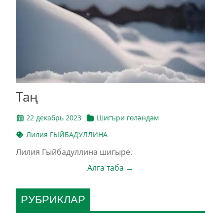
Таң
22 декабрь 2023
Шигъри гөләндәм
Лилия ГЫЙБАДУЛЛИНА
Лилия Гыйбадуллина шигыре.
Алга таба →
РУБРИКЛАР