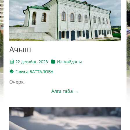
Ачыш
22 декабрь 2023
Ил мәйданы
Гөлүсә БАТТАЛОВА
Очерк.
Алга таба →