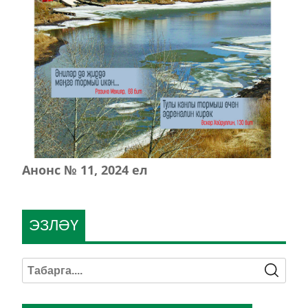
Анонс № 11, 2024 ел
ЭЗЛӘҮ