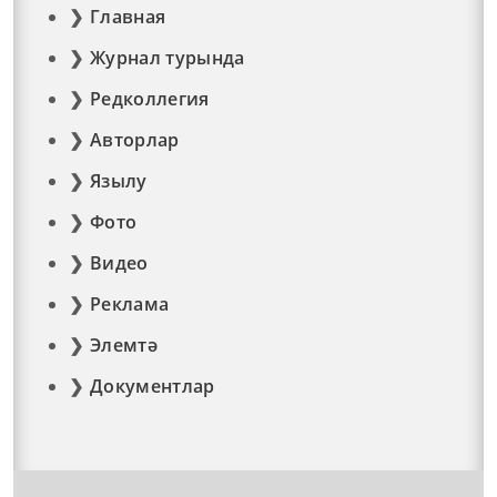
Главная
Журнал турында
Редколлегия
Авторлар
Язылу
Фото
Видео
Реклама
Элемтә
Документлар