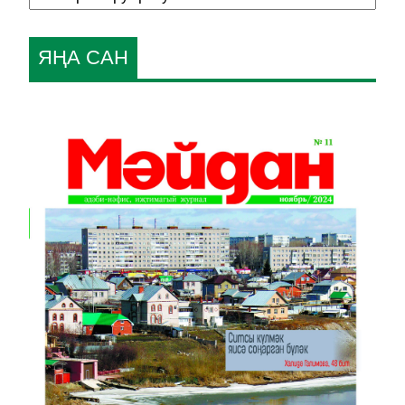
ЯҢА САН