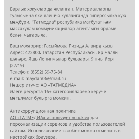
Барлык хокуклар да якланган. Материалларны
тулысынча яки өлешчә кулланганда гиперссылка кую
мәҗбүри. "Татмедиа" республика матбугат һәм
массакүләм коммуникацияләр агентлыгы ярдәме
белән чыгарыла.
Баш мөхәррир: Гасыймова Ризидә Алвирд кызы
Адрес: 423800, Татарстан Республикасы, Яр Чаллы
шәһәре, Яшь Ленинчылар бульвары, 9 нчы йорт
(27/19)
Телефон: (8552) 59-75-84
е-mail: mауdаn06@mail.гu
Нәшер итүче: АО «ТАТМЕДИА»
Әлеге ресурста 16+ категорияләренә керүче
мәгълүмат булырга мөмкин.
Антикоррупционная политика
АО «ТАТМЕДИА» использует «cookie»
для
персонализации сервисов и удобства пользователей
сайтом. Использование «cookie» можно отменить в
настройках браузера.