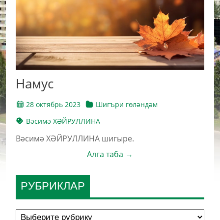
Намус
28 октябрь 2023
Шигъри гөләндәм
Вәсимә ХӘЙРУЛЛИНА
Вәсимә ХӘЙРУЛЛИНА шигыре.
Алга таба →
РУБРИКЛАР