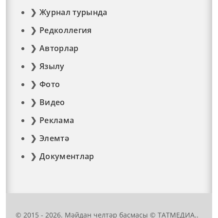
Журнал турында
Редколлегия
Авторлар
Язылу
Фото
Видео
Реклама
Элемтә
Документлар
© 2015 - 2026. Мәйдан челтәр басмасы © ТАТМЕДИА..