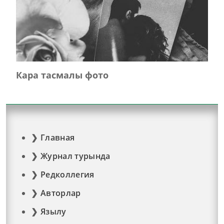
Кара тасмалы фото
Главная
Журнал турында
Редколлегия
Авторлар
Язылу