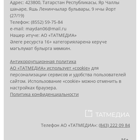
Адрес: 423800, Татарстан Республикасы, Яр Чаллы
шәһәре, Яшь Ленинчылар бульвары, 9 нчы йорт
(27/19)
Телефон: (8552) 59-75-84
е-mail: mауdаn06@mail.гu
Нәшер итүче: АО «ТАТМЕДИА»
Әлеге ресурста 16+ категорияләренә керүче
мәгълүмат булырга мөмкин.
Антикоррупционная политика
АО «ТАТМЕДИА» использует «cookie»
для
персонализации сервисов и удобства пользователей
сайтом. Использование «cookie» можно отменить в
настройках браузера.
Политика конфиденциальности
Телефон АО «ТАТМЕДИА»:
(843) 222 09 84
16+