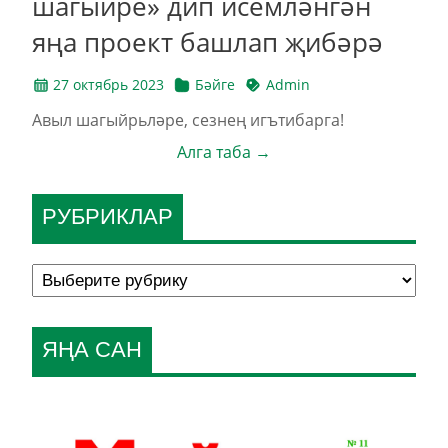
шагыйре» дип исемләнгән
яңа проект башлап җибәрә
27 октябрь 2023
Бәйге
Admin
Авыл шагыйрьләре, сезнең игътибарга!
Алга таба →
РУБРИКЛАР
ЯҢА САН