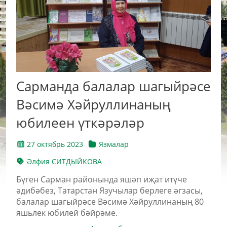
Сарманда балалар шагыйрәсе
Вәсимә Хәйруллинаның
юбилеен үткәрәләр
27 октябрь 2023
Язмалар
Әлфия СИТДЫЙКОВА
Бүген Сарман районында яшәп иҗат итүче
әдибәбез, Татарстан Язучылар берлеге әгзасы,
балалар шагыйрәсе Вәсимә Хәйруллинаның 80
яшьлек юбилей бәйрәме.