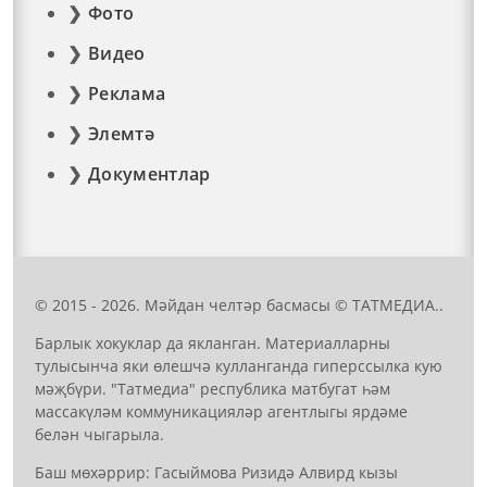
Фото
Видео
Реклама
Элемтә
Документлар
© 2015 - 2026. Мәйдан челтәр басмасы © ТАТМЕДИА..
Барлык хокуклар да якланган. Материалларны
тулысынча яки өлешчә кулланганда гиперссылка кую
мәҗбүри. "Татмедиа" республика матбугат һәм
массакүләм коммуникацияләр агентлыгы ярдәме
белән чыгарыла.
Баш мөхәррир: Гасыймова Ризидә Алвирд кызы