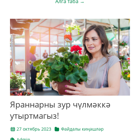
Алга таба →
Яраннарны зур чүлмәккә
утыртмагыз!
27 октябрь 2023
Файдалы киңәшләр
Admin