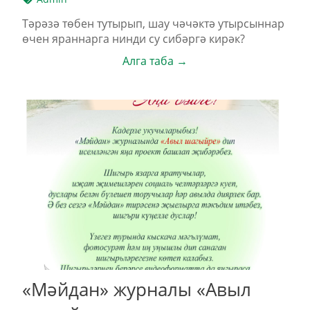
Тәрәзә төбен тутырып, шау чәчәктә утырсыннар
өчен яраннарга нинди су сибәргә кирәк?
Алга таба →
«Мәйдан» журналы «Авыл