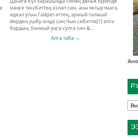
Даһигә Күз карашыңда синең дөнья күренде
е
мәңге төн;Киттең эзләп син, аны яктыртмага,
идеал утын.Гайрәт иттең, армый-талмый
йөрдең ушбу юлда син,Чын сөбатлә[1] алга
бардың, бакмый уңга-сулга син.&...
Алга таба →
Ано
Р
Э