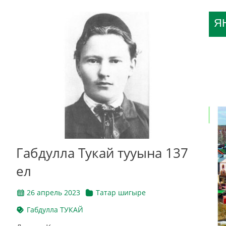
Я
Габдулла Тукай тууына 137
ел
26 апрель 2023
Татар шигыре
Габдулла ТУКАЙ