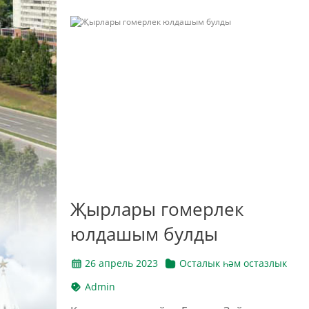
Җырлары гомерлек
юлдашым булды
26 апрель 2023
Осталык һәм остазлык
Admin