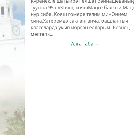
Күренекле шагыйрә Гөлшат Зәйнашеваның
тууына 95 елКояш, кояшМәңге балкый,Мәңг
нур сибә. Кояш гомере телим минӘнием
сиңа.Хәтеремдә сакланганча, башлангыч
классларда укып йөргән елларым. Безнең
мәктәпк...
Алга таба →