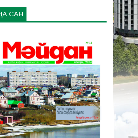
ҢА САН