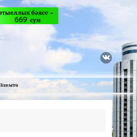
Элемтә