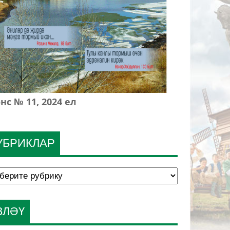
нс № 11, 2024 ел
УБРИКЛАР
ЗЛӘҮ