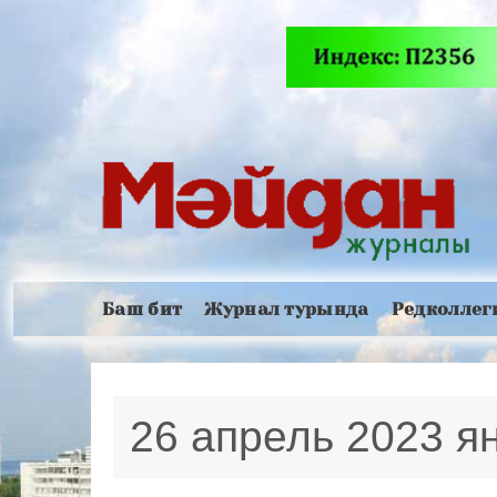
Баш бит
Журнал турында
Редколлег
26 апрель 2023 