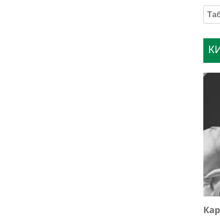
К
Кар