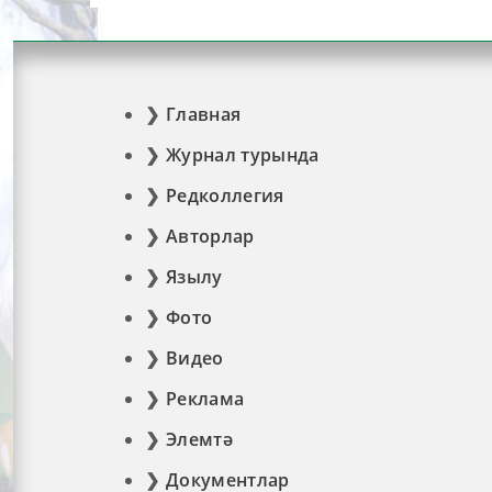
Главная
Журнал турында
Редколлегия
Авторлар
Язылу
Фото
Видео
Реклама
Элемтә
Документлар