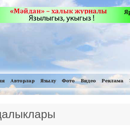
ия
Авторлар
Язылу
Фото
Видео
Реклама
яңалыклары