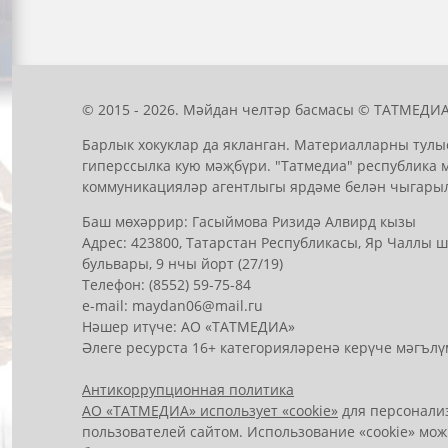
© 2015 - 2026. Мәйдан челтәр басмасы © ТАТМЕДИА
Барлык хокуклар да якланган. Материалларны тулы
гиперссылка кую мәҗбүри. "Татмедиа" республика 
коммуникацияләр агентлыгы ярдәме белән чыгары
Баш мөхәррир: Гасыймова Ризидә Алвирд кызы
Адрес: 423800, Татарстан Республикасы, Яр Чаллы
бульвары, 9 нчы йорт (27/19)
Телефон: (8552) 59-75-84
е-mail: mауdаn06@mail.гu
Нәшер итүче: АО «ТАТМЕДИА»
Әлеге ресурста 16+ категорияләренә керүче мәгълү
Антикоррупционная политика
АО «ТАТМЕДИА» использует «cookie»
для персонализ
пользователей сайтом. Использование «cookie» мож