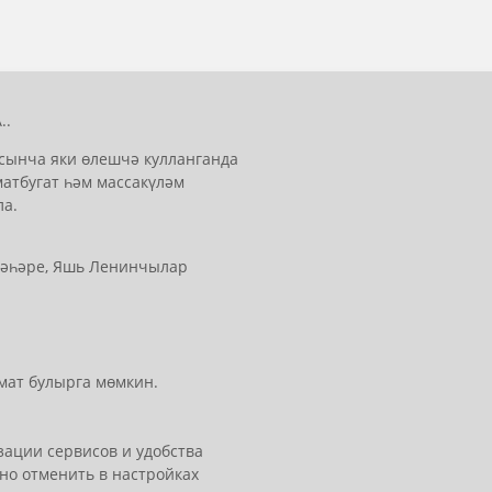
..
сынча яки өлешчә кулланганда
матбугат һәм массакүләм
ла.
 шәһәре, Яшь Ленинчылар
мат булырга мөмкин.
ации сервисов и удобства
но отменить в настройках