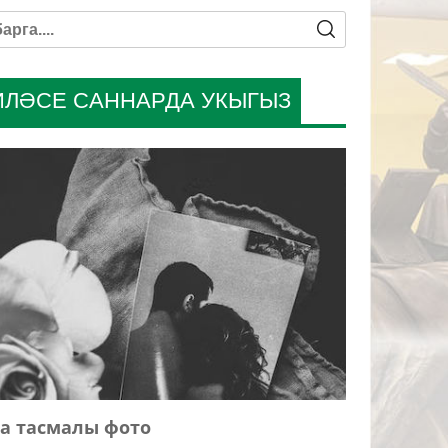
ИЛӘСЕ САННАРДА УКЫГЫЗ
а тасмалы фото