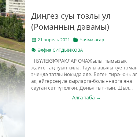
Диңгез суы тозлы ул
(Романның дәвамы)
21 апрель 2021
Чәчмә әсәр
Әлфия СИТДЫЙКОВА
II БҮЛЕКЯФРАКЛАР ОЧАҖылы, тымызык
җәйге таң туып килә. Таулы авылы куе тома
эчендә татлы йокыда әле. Бөтен тирә-юнь а
ак, әйтерсең лә кырларга-болыннарга яңа
сауган сөт түгелгән. Дөнья тып-тын. Шыл...
Алга таба →