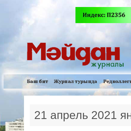
Баш бит
Журнал турында
Редколлег
21 апрель 2021 