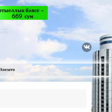
Элемтә