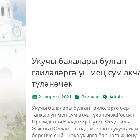
Укучы балалары булган
гаиләләргә ун мең сум акч
түләнәчәк
21 апрель 2021
Язмалар
Admin
Укучы балалары булган гаиләләргә бер
тапкыр ун мең сум акча түләнәчәк.Россия
Президенты Владимир Путин Федераль
Җыенга Юлламасында, мәктәптә укучы һәм
беренче сыйныфка укырга барырга җыену