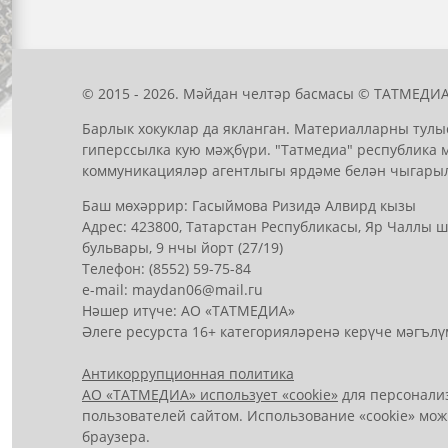
© 2015 - 2026. Мәйдан челтәр басмасы © ТАТМЕДИА
Барлык хокуклар да якланган. Материалларны тулы
гиперссылка кую мәҗбүри. "Татмедиа" республика 
коммуникацияләр агентлыгы ярдәме белән чыгары
Баш мөхәррир: Гасыймова Ризидә Алвирд кызы
Адрес: 423800, Татарстан Республикасы, Яр Чаллы
бульвары, 9 нчы йорт (27/19)
Телефон: (8552) 59-75-84
е-mail: mауdаn06@mail.гu
Нәшер итүче: АО «ТАТМЕДИА»
Әлеге ресурста 16+ категорияләренә керүче мәгълү
Антикоррупционная политика
АО «ТАТМЕДИА» использует «cookie»
для персонализ
пользователей сайтом. Использование «cookie» мож
браузера.