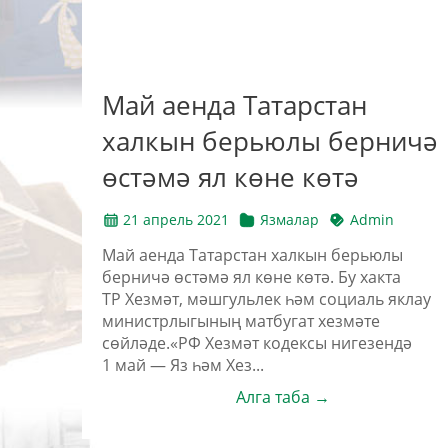
Май аенда Татарстан
халкын берьюлы берничә
өстәмә ял көне көтә
21 апрель 2021
Язмалар
Admin
Май аенда Татарстан халкын берьюлы
берничә өстәмә ял көне көтә. Бу хакта
ТР Хезмәт, мәшгульлек һәм социаль яклау
министрлыгының матбугат хезмәте
сөйләде.«РФ Хезмәт кодексы нигезендә
1 май — Яз һәм Хез...
Алга таба →