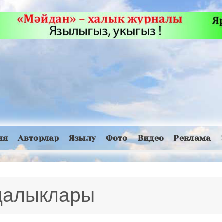
ия
Авторлар
Язылу
Фото
Видео
Реклама
яңалыклары