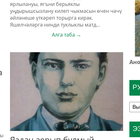
ярлылануы, ягъни берьяклы
уңдырышсызлану килеп чыкмасын өчен чәчү
әйләнеше үткәреп торырга кирәк.
Яшелчәләргә нинди туклыклы матд...
Алга таба →
Ано
а
Р
Э
чы
Яздан аерып булмый