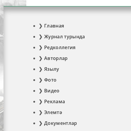
Главная
Журнал турында
Редколлегия
Авторлар
Язылу
Фото
Видео
Реклама
Элемтә
Документлар