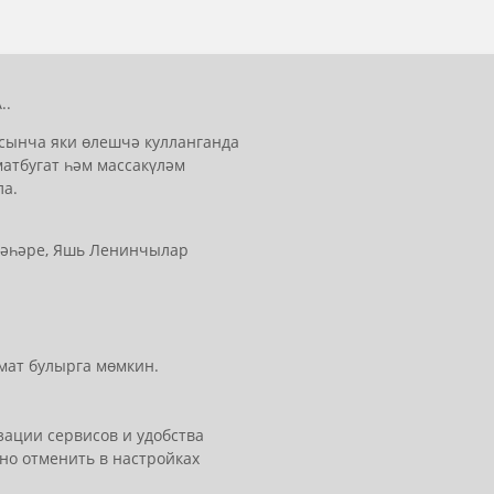
..
сынча яки өлешчә кулланганда
матбугат һәм массакүләм
ла.
 шәһәре, Яшь Ленинчылар
мат булырга мөмкин.
ации сервисов и удобства
но отменить в настройках