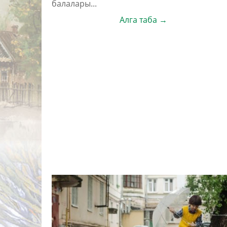
балалары...
Алга таба →