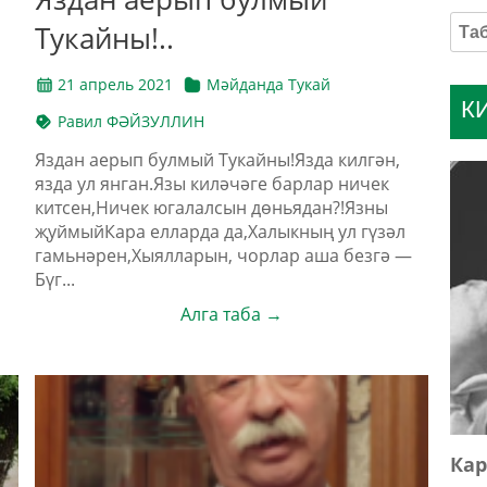
Тукайны!..
21 апрель 2021
Мәйданда Тукай
К
Равил ФӘЙЗУЛЛИН
Яздан аерып булмый Тукайны!Язда килгән,
язда ул янган.Язы киләчәге барлар ничек
китсен,Ничек югалалсын дөньядан?!Язны
җуймыйКара елларда да,Халыкның ул гүзәл
гамьнәрен,Хыялларын, чорлар аша безгә —
Бүг...
Алга таба →
Кар