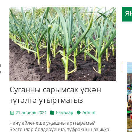
Я
н
п-
Суганны сарымсак үскән
түтәлгә утыртмагыз
21 апрель 2021
Язмалар
Admin
Чәчү әйләнеше уңышны арттырамы?
Белгечләр белдерүенчә, туфракның азыкка