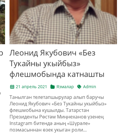
р
Леонид Якубович «Без
к
Тукайны укыйбыз»
флешмобында катнашты
21 апрель 2021
Язмалар
Admin
р
Танылган телетапшырулар алып баручы
Леонид Якубович «Без Тукайны укыйбыз»
флешмобына кушылды. Татарстан
Президенты Рөстәм Миңнеханов үзенең
Instagram битендә аның «Шүрәле»
поэмасыннан өзек укыган роли...