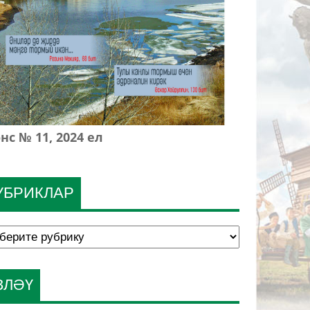
нс № 11, 2024 ел
УБРИКЛАР
ЗЛӘҮ