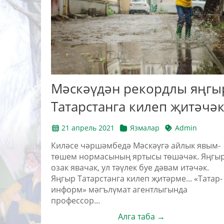
Мәскәүдән рекордлы яңгы
Татарстанга килеп җитәчә
21 апрель 2021
Язмалар
Admin
Киләсе чәршәмбедә Мәскәүгә айлык явым-
төшем нормасының яртысы төшәчәк. Яңгы
озак явачак, ул тәүлек буе дәвам итәчәк.
Яңгыр Татарстанга килеп җитәрме... «Татар-
информ» мәгълүмат агентлыгында
профессор...
Алга таба →