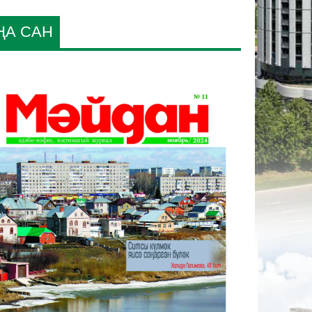
ҢА САН