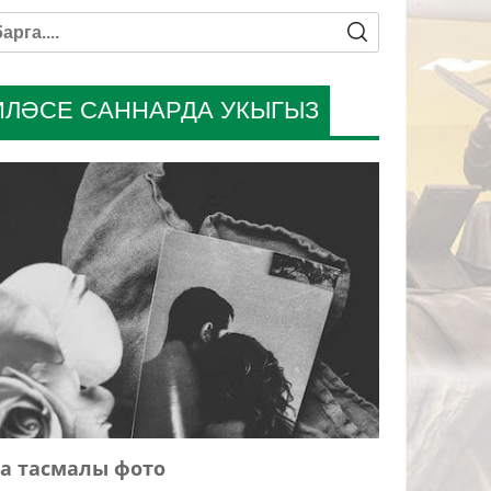
ИЛӘСЕ САННАРДА УКЫГЫЗ
а тасмалы фото