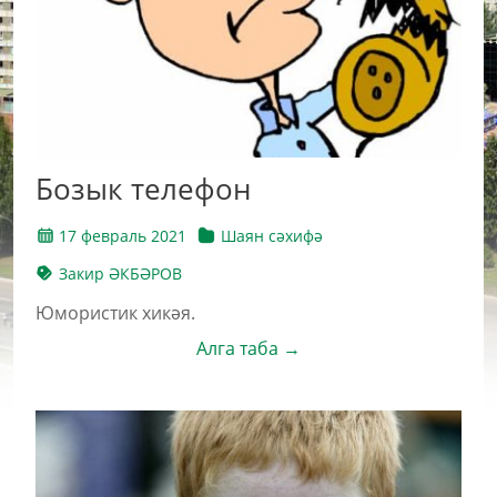
Бозык телефон
17 февраль 2021
Шаян сәхифә
Закир ӘКБӘРОВ
Юмористик хикәя.
Алга таба →