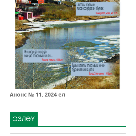
Анонс № 11, 2024 ел
ЭЗЛӘҮ