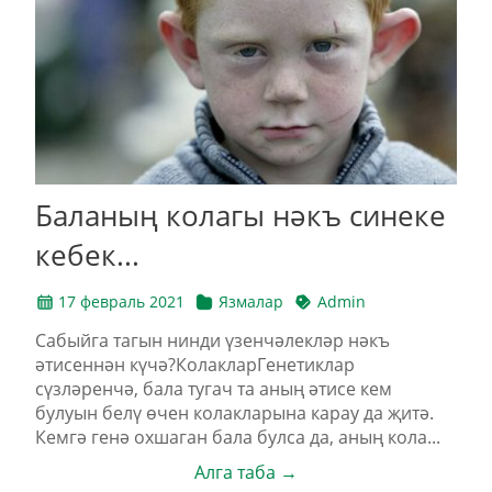
Баланың колагы нәкъ синеке
кебек...
17 февраль 2021
Язмалар
Admin
Сабыйга тагын нинди үзенчәлекләр нәкъ
әтисеннән күчә?КолакларГенетиклар
сүзләренчә, бала тугач та аның әтисе кем
булуын белү өчен колакларына карау да җитә.
Кемгә генә охшаган бала булса да, аның кола...
Алга таба →