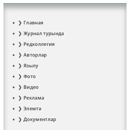
Главная
Журнал турында
Редколлегия
Авторлар
Язылу
Фото
Видео
Реклама
Элемтә
Документлар