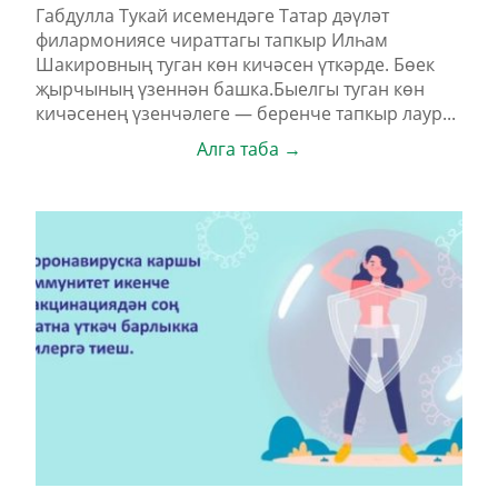
Габдулла Тукай исемендәге Татар дәүләт
филармониясе чираттагы тапкыр Илһам
Шакировның туган көн кичәсен үткәрде. Бөек
җырчының үзеннән башка.Быелгы туган көн
кичәсенең үзенчәлеге — беренче тапкыр лаур...
Алга таба →