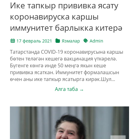
Ике тапкыр прививка ясату
коронавируска каршы
иммунитет барлыкка китерә
17 февраль 2021
Язмалар
Admin
Татарстанда COVID-19 коронавирусына каршы
бөтен теләгән кешегә вакцинация үткәрелә.
Бүгенге көнгә инде 50 меңгә якын кеше
прививка ясаткан. Иммунитет формалашсын
өчен аны ике тапкыр ясатырга кирәк.Шул...
Алга таба →