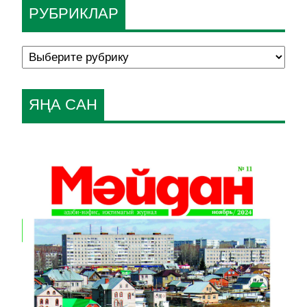
РУБРИКЛАР
ЯҢА САН