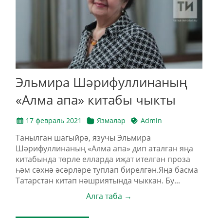
Эльмира Шәрифуллинаның
«Алма апа» китабы чыкты
17 февраль 2021
Язмалар
Admin
Танылган шагыйрә, язучы Эльмира
Шәрифуллинаның «Алма апа» дип аталган яңа
китабында төрле елларда иҗат ителгән проза
һәм сәхнә әсәрләре туплап бирелгән.Яңа басма
Татарстан китап нәшриятында чыккан. Бу...
Алга таба →