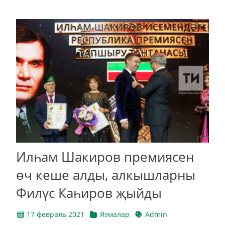
Илһам Шакиров премиясен
өч кеше алды, алкышларны
Филүс Каһиров җыйды
17 февраль 2021
Язмалар
Admin