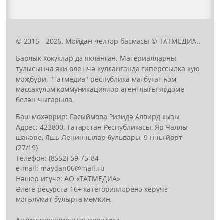
© 2015 - 2026. Мәйдан челтәр басмасы © ТАТМЕДИА..
Барлык хокуклар да якланган. Материалларны
тулысынча яки өлешчә кулланганда гиперссылка кую
мәҗбүри. "Татмедиа" республика матбугат һәм
массакүләм коммуникацияләр агентлыгы ярдәме
белән чыгарыла.
Баш мөхәррир: Гасыймова Ризидә Алвирд кызы
Адрес: 423800, Татарстан Республикасы, Яр Чаллы
шәһәре, Яшь Ленинчылар бульвары, 9 нчы йорт
(27/19)
Телефон: (8552) 59-75-84
е-mail: mауdаn06@mail.гu
Нәшер итүче: АО «ТАТМЕДИА»
Әлеге ресурста 16+ категорияләренә керүче
мәгълүмат булырга мөмкин.
Антикоррупционная политика