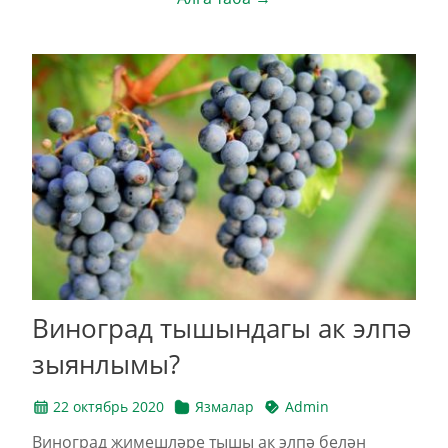
Виноград тышындагы ак элпә
зыянлымы?
22 октябрь 2020
Язмалар
Admin
Виноград җимешләре тышы ак элпә белән