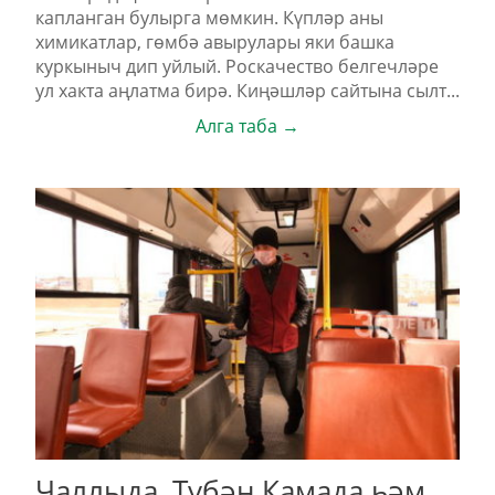
капланган булырга мөмкин. Күпләр аны
химикатлар, гөмбә авырулары яки башка
куркыныч дип уйлый. Роскачество белгечләре
ул хакта аңлатма бирә. Киңәшләр сайтына сылт...
Алга таба →
Чаллыда, Түбән Камада һәм