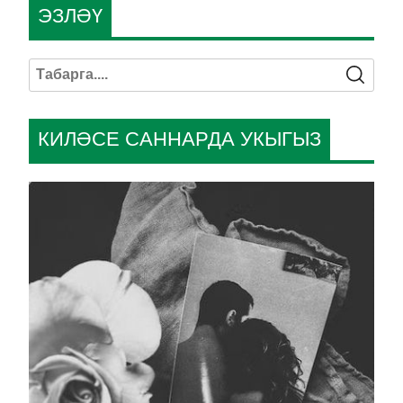
ЭЗЛӘҮ
КИЛӘСЕ САННАРДА УКЫГЫЗ