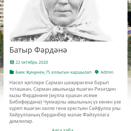
Батыр Фәрдәнә
22 октябрь 2020
Бөек Җиңүнең 75 еллыгын каршылап
Admin
Нәсел җепләре Сарман шәҗәрәсенә барып
тоташкан, Сарман авылында яшәгән Ризатдин
кызы Фәрдәнәне (мулла кушкан исеме
Бибифәрдәнә) Чукмарлы авылының үз көнен үзе
күреп яшәгән хәлле генә крестьян Сәйфулла улы
Хәйрулланың бердәнбер малае Фәйзуллага
димлиләр.
Алга таба →