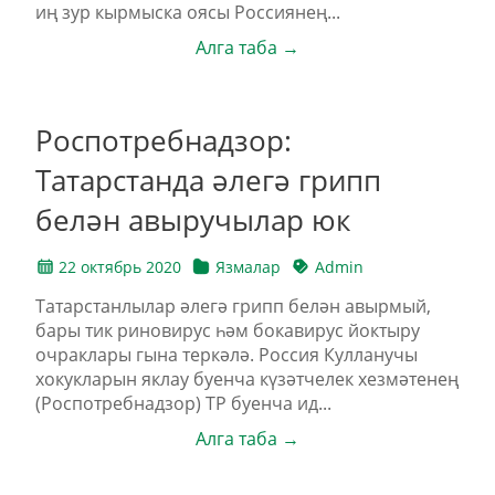
иң зур кырмыска оясы Россиянең...
Алга таба →
Роспотребнадзор:
Татарстанда әлегә грипп
белән авыручылар юк
22 октябрь 2020
Язмалар
Admin
Татарстанлылар әлегә грипп белән авырмый,
бары тик риновирус һәм бокавирус йоктыру
очраклары гына теркәлә. Россия Кулланучы
хокукларын яклау буенча күзәтчелек хезмәтенең
(Роспотребнадзор) ТР буенча ид...
Алга таба →