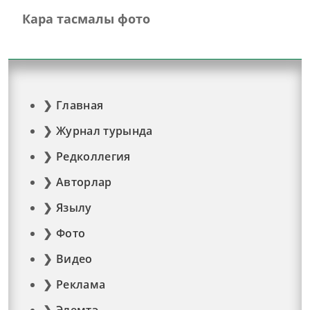
Кара тасмалы фото
Главная
Журнал турында
Редколлегия
Авторлар
Язылу
Фото
Видео
Реклама
Элемтә