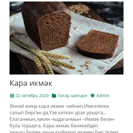
Кара икмәк
22 октябрь 2020
Татар шигыре
Admin
Әнкәй миңа кара икмәк чәйнәп,Имезлеккә
салып биргән дә,Үзе киткән урак урырга…
Елаганмын,ләкин чыдаганмын –Икмәк белән
була торырга. Кара икмәк бәләкәйдән
таныш,Беләм аның кыйммәт икәнен,Бер телем...