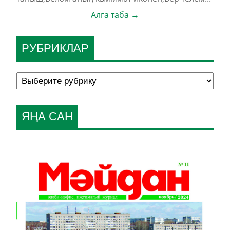
Алга таба →
РУБРИКЛАР
ЯҢА САН