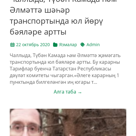
Әлмәттә шәһәр
транспортында юл йөрү
бәяләре артты
22 октябрь 2020
Язмалар
Admin
Чаллыда, Түбән Камада һәм Әлмәттә җәмәгать
транспортында юл бәяләре артты. Бу карарны
Тарифлар буенча Татарстан Республикасы
дәүләт комитеты чыгарган.«Әлеге карарның 1
пунктында билгеләнгән иң югары т...
Алга таба →