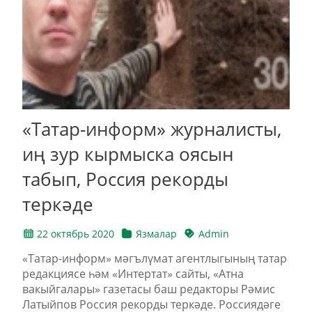
«Татар-информ» журналисты,
иң зур кырмыска оясын
табып, Россия рекорды
теркәде
22 октябрь 2020
Язмалар
Admin
«Татар-информ» мәгълүмат агентлыгының татар
редакциясе һәм «Интертат» сайты, «Атна
вакыйгалары» газетасы баш редакторы Рәмис
Латыйпов Россия рекорды теркәде. Россиядәге