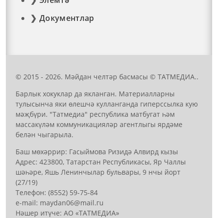
Документлар
© 2015 - 2026. Мәйдан челтәр басмасы © ТАТМЕДИА..
Барлык хокуклар да якланган. Материалларны
тулысынча яки өлешчә кулланганда гиперссылка кую
мәҗбүри. "Татмедиа" республика матбугат һәм
массакүләм коммуникацияләр агентлыгы ярдәме
белән чыгарыла.
Баш мөхәррир: Гасыймова Ризидә Алвирд кызы
Адрес: 423800, Татарстан Республикасы, Яр Чаллы
шәһәре, Яшь Ленинчылар бульвары, 9 нчы йорт
(27/19)
Телефон: (8552) 59-75-84
е-mail: mауdаn06@mail.гu
Нәшер итүче: АО «ТАТМЕДИА»