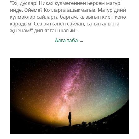
"Эх, дуслар! Никах күлмәгеннән һәркем матур
инде. Әйеме? Котларга ашыкмагыз. Матур дини
күлмәкләр сайларга баргач, кызыгып киеп кенә
карадым! Сез әйткәнен сайлап, сатып алырга
җыенам!" дип язган шагый...
Алга таба →