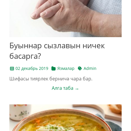
Буыннар сызлавын ничек
басарга?
02 декабрь 2019
Язмалар
Admin
Шифасы тиярлек берничә чара бар.
Алга таба →