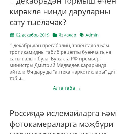
1 декабрьдән тормыш өчен
кирәкле нинди даруларны
сату тыелачак?
02 декабрь 2019
Язмалар
Admin
1 декабрьдән прегабалин, тапентадол һәм
тропикамидны табиб рецепты буенча гына
сатып алып була. Бу хакта РФ премьер-
министры Дмитрий Медведев карарында
әйтелә.Өч дару да "аптека наркотиклары" дип
табы...
Алга таба →
Россиядә ислемайларга һәм
фотокамераларга мәҗбүри