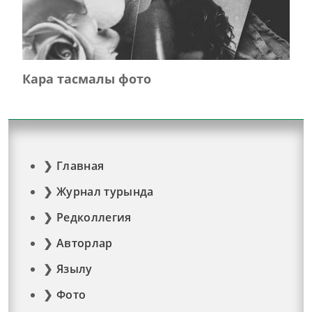
Кара тасмалы фото
Главная
Журнал турында
Редколлегия
Авторлар
Язылу
Фото