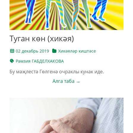
Туган көн (хикәя)
02 декабрь 2019
Хикәяләр киштәсе
Рәмзия ГАБДЕЛХАКОВА
Бу мәҗлестә Гөлгенә очраклы кунак иде.
Алга таба →