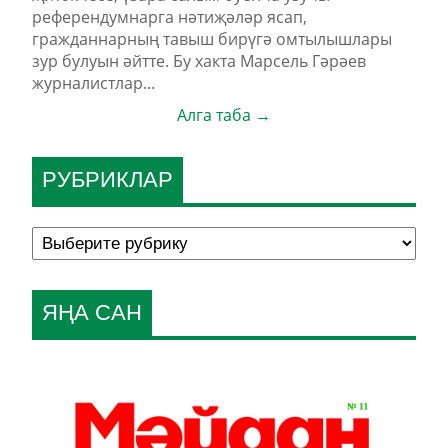
референдумнарга нәтиҗәләр ясап,
гражданнарның тавыш бирүгә омтылышлары
зур булуын әйтте. Бу хакта Марсель Гәрәев
журналистлар...
Алга таба →
РУБРИКЛАР
ЯҢА САН