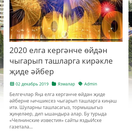
2020 елга кергәнче өйдән
чыгарып ташларга кирәкле
җиде әйбер
02 декабрь 2019
Язмалар
Admin
Белгечләр Яңа елга кергәнче өйдән җиде
әйберне һичшиксез чыгарып ташларга киңәш
итә. Шуларны ташласагыз, тормышыгыз
җиңеләер, дип ышандыра алар. Бу турыда
«Челнинские известия» сайты яздыИске
газетала...