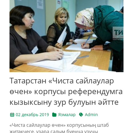
Татарстан «Чиста сайлаулар
өчен» корпусы референдумга
кызыксыну зур булуын әйтте
02 декабрь 2019
Язмалар
Admin
«Чиста сайлаулар өчен» корпусының штаб
җитәкчесе, үзара салым буенча узучы