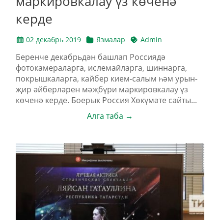
маркировкалау үз көченә
керде
02 декабрь 2019
Язмалар
Admin
Беренче декабрьдән башлап Россиядә
фотокамераларга, ислемайларга, шиннарга,
покрышкаларга, кайбер кием-салым һәм урын-
җир әйберләрен мәҗбүри маркировкалау үз
көченә керде. Боерык Россия Хөкүмәте сайты...
Алга таба →