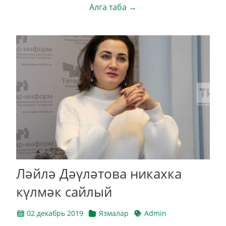
Алга таба →
Ләйлә Дәүләтова никахка
күлмәк сайлый
02 декабрь 2019
Язмалар
Admin