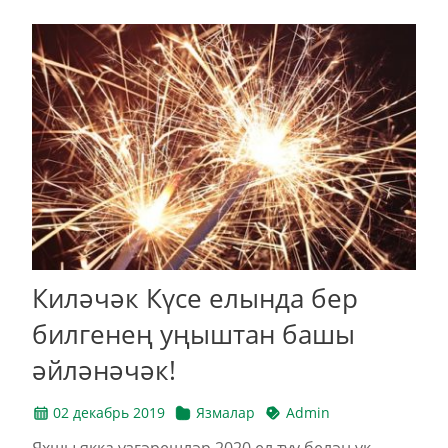
Киләчәк Күсе елында бер
билгенең уңыштан башы
әйләнәчәк!
02 декабрь 2019
Язмалар
Admin