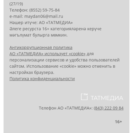
(27/19)
Телефон: (8552) 59-75-84
е-mail: mауdаn06@mail.гu
Нәшер итүче: АО «ТАТМЕДИА»
Әлеге ресурста 16+ категорияләренә керүче
мәгълүмат булырга мөмкин.
Антикоррупционная политика
АО «ТАТМЕДИА» использует «cookie»
для
персонализации сервисов и удобства пользователей
сайтом. Использование «cookie» можно отменить в
настройках браузера.
Политика конфиденциальности
Телефон АО «ТАТМЕДИА»:
(843) 222 09 84
16+