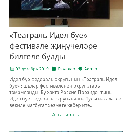
«Театраль Идел буе»
фестивале җиңүчеләре
билгеле булды
02 декабрь 2019
Язмалар
Admin
Идел буе федераль округының «Театраль Идел
буе» яшьләр фестиваленең округ этабы
тәмамланды. Бу хакта Россия Президентының
Идел буе федераль округындагы Тулы вәкаләтле
вәкиле матбугат хезмәте хәбәр итә...
Алга таба →