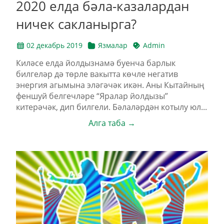
2020 елда бәла-казалардан
ничек сакланырга?
02 декабрь 2019
Язмалар
Admin
Киләсе елда йолдызнамә буенча барлык
билгеләр дә төрле вакытта көчле негатив
энергия агымына эләгәчәк икән. Аны Кытайның
феншуй белгечләре “Яралар йолдызы”
китерәчәк, дип билгели. Бәлаләрдән котылу юл...
Алга таба →