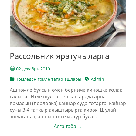
Рассольник яратучыларга
02 декабрь 2019
Тәмледән тәмле татар ашлары
Admin
Аш тәмле булсын өчен берничә киңәшкә колак
салыгыз.Итле шулпа пешкән арада арпа
ярмасын (перловка) кайнар суда тотарга, кайнар
суны 3-4 тапкыр алыштырырга кирәк. Шулай
эшләгәндә, ашның төсе матур була...
Алга таба →