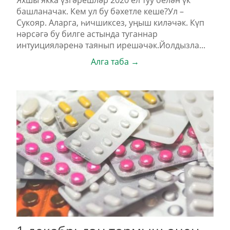
Яхшы якка үзгәрешләр 2020 ел туу белән үк
башланачак. Кем ул бу бәхетле кеше?Ул –
Сукояр. Аларга, һичшиксез, уңыш киләчәк. Күп
нәрсәгә бу билге астында туганнар
интуицияләренә таянып ирешәчәк.Йолдызла...
Алга таба →